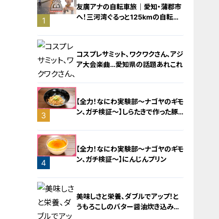
友廣アナの自転車旅｜愛知・蒲郡市
へ！三河湾ぐるっと125kmの自転車
1
旅！【チャント！特集】
コスプレサミット、ワクワクさん、アジ
ア大会楽曲…愛知県の話題あれこれ
【全力！なにわ実験部～ナゴヤのギモ
ン、ガチ検証～】しらたきで作った豚
3
バラミンチの油そば
2
【全力！なにわ実験部～ナゴヤのギモ
ン、ガチ検証～】にんじんプリン
4
美味しさと栄養、ダブルでアップ！と
うもろこしのバター醤油炊き込みご
飯