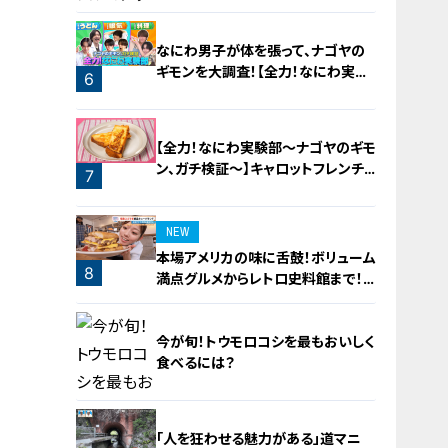
なにわ男子が体を張って、ナゴヤの
ギモンを大調査！【全力！なにわ実験
6
部～ナゴヤのギモン、ガチ検証～】
5
【全力！なにわ実験部～ナゴヤのギモ
ン、ガチ検証～】キャロットフレンチ
7
ロースト
NEW
本場アメリカの味に舌鼓！ボリューム
8
満点グルメからレトロ史料館まで！
愛知・東海市の感動スポット3選
今が旬！トウモロコシを最もおいしく
食べるには？
「人を狂わせる魅力がある」道マニ