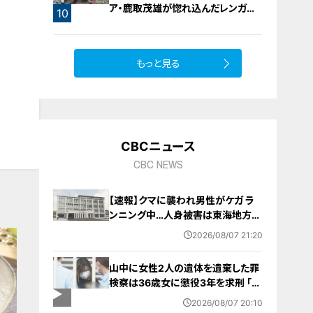
ア・鹿取茂雄が惚れ込んだレンガの
9
10
橋梁とは？未公開の道3選
もっと見る
CBCニュース
CBC NEWS
【速報】クマに襲われ男性がケガ ラ
ンニング中…人身被害は東海地方で
今シーズン初めて 岐阜県高山市
2026/08/07 21:20
山中に女性2人の遺体を遺棄した罪
検察は36歳女に懲役3年を求刑 ｢遺
棄時に近くに居続けたこと自体が重
2026/08/07 20:10
要な寄与｣ 女は｢黙秘します｣弁護側