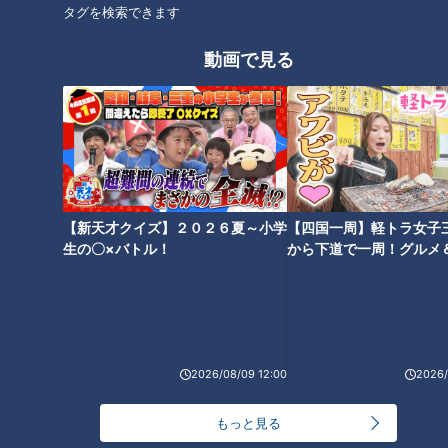
りのキムチ風」の作り方【キユ
サラダ」の作り方【キユーピー
タグを検索できます
ーピー３分クッキング】
３分クッキング】
動画で見る
「するめいかの共肝炒め」の作
「塩肉じゃが」の作り方【キユ
り方【キユーピー３分クッキン
ーピー３分クッキング】
グ】
【新天才クイズ】２０２６夏～小学
【四国一周】軽トラ女子
生の〇×バトル！
から下道で一周！グルメ
イブ⑳
「夏野菜マヨチャーハン」の作
2026/08/09 12:00
2026/
り方【キユーピー３分クッキン
グ】
もっと見る