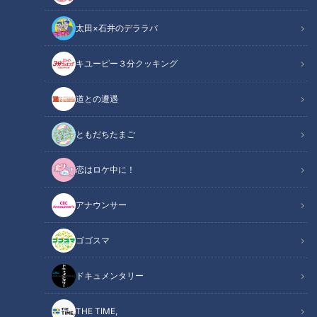
太田×石井のデララバ
キユーピー３分クッキング
CBCテレビ：画像『キユーピー3分クッキング』
道との遭遇
この記事の画像
（全1枚）
ともだちたまご
恋はロケ中に！
アナウンサー
記事に戻る
ゴゴスマ
この記事を見たあなたへのおすすめ
ドキュメンタリー
THE TIME,