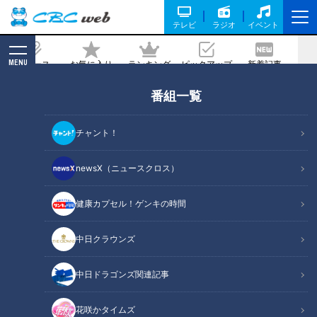
テレビ
ラジオ
イベント
MENU
ニュース
お気に入り
ランキング
ピックアップ
新着記事
CBC MAGAZINE
番組一覧
「豚焼き卵のケチャップじょうゆ炒め」
の作り方【キユーピー３分クッキング】
チャント！
記事に戻る
newsX（ニュースクロス）
健康カプセル！ゲンキの時間
中日クラウンズ
中日ドラゴンズ関連記事
花咲かタイムズ