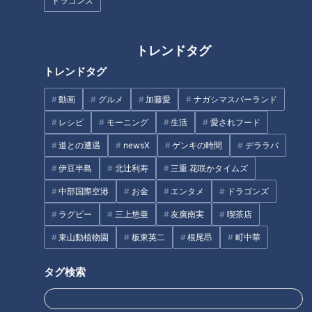
ドラゴンズ
「鶏の竜田揚げ・白菜のコール
「いかときゅうり、セロリの中
スロー」の作り方【キユーピー
華マリネ」の作り方【キユーピ
トレンドタグ
３分クッキング】
ー３分クッキング】
トレンドタグ
タグ
動画
グルメ
加藤愛
ナガシマスパーランド
レシピ
モーニング
生活
愛されフード
グルメ
道との遭遇
newsX
ゲンキの時間
デララバ
伊豆半島
北辻利寿
三重 花咲かタイムズ
オススメ関連コンテンツ
中部国際空港
お金
エンタメ
ドラゴンズ
ラグビー
三上悠亜
友廣南実
喫茶店
東山動植物園
板東英二
根尾昂
町中華
タグ検索
「めかぶともずく、蛇腹きゅう
「焼き野菜とカリカリチキンの