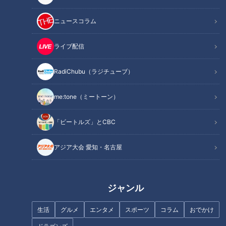
ニュースコラム
ライブ配信
「しし唐辛子とツナのアラビア
「厚揚げとブロッコリーのごま
ータ」の作り方【キユーピー３
あえ」の作り方【キユーピー３
RadiChubu（ラジチューブ）
分クッキング】
分クッキング】
me:tone（ミートーン）
「ビートルズ」とCBC
アジア大会 愛知・名古屋
「牛しゃぶとオニスラのモロヘ
「糸こんとささ身のごま酢あ
イヤだれ」の作り方【キユーピ
え」の作り方【キユーピー３分
ー３分クッキング】
クッキング】
ジャンル
生活
グルメ
エンタメ
スポーツ
コラム
おでかけ