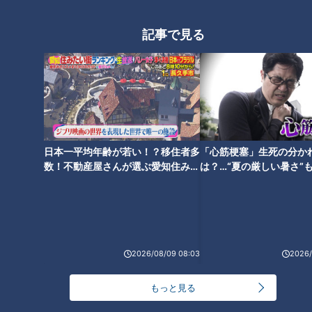
記事で見る
日本一平均年齢が若い！？移住者多
「心筋梗塞」生死の分か
数！不動産屋さんが選ぶ愛知住みた
は？…“夏の厳しい暑さ”
い街ランキング1位は？
に！発症前のキケンなサ
法
ランキング
RANKING
24時間
週間
月間
2026/08/09 08:03
2026/
NEW
もっと見る
「心筋梗塞」生死の分かれ道は？…“夏の厳しい暑
1
さ”もきっかけに！発症前のキケンなサインと対処