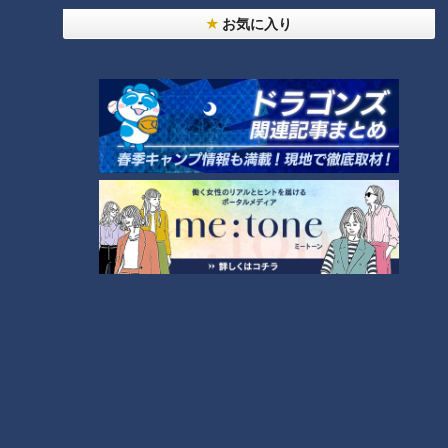
法
お気に入り
「すごい痩せましたね！」…世界一楽なスクワッ
ト！？ダイエットのスペシャリストに学ぶ「無理な
2
くやせる方法」
「夏の脳梗塞」熱中症に似ている！？…生死の分か
れ道！経験者から学ぶ“発症時の身体の異変”
3
大学のサークルで増える？複数のスポーツを融合さ
せた「ピックルボール」
ＣＢＣ小川実桜アナ、呪術廻戦展で痛感した「自分
に一番遠い職業」
友廣アナの自転車旅｜愛知・蒲郡市へ！三河湾ぐる
っと125kmの自転車旅！【チャント！特集】
6