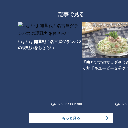
のせ」の作り方【キユーピー３
分クッキング】
記事で見る
いよいよ開幕戦！名古屋グランパス
の現戦力をおさらい
立浪監督も納得！レジェンド解
『悪い女』鶴田真由（スジナ
説者が選ぶ2022年ドラゴンズ投
シ）
「梅とツナのサラダそう
打の注目選手！
り方【キユーピー３分ク
2026/08/08 19:00
2026/
『教師失格』山本浩司（スジナ
「塩もみズッキーニと豚バラの
シ）
しょうが炒め」の作り方【キユ
もっと見る
ーピー３分クッキング】