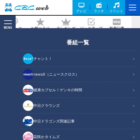
テレビ
ラジオ
イベント
MENU
ニュース
お気に入り
ランキング
ピックアップ
新着記事
CBC MAGAZINE
番組一覧
「鮭のごまみそ焼き」の作り方【キユー
ピー３分クッキング】
チャント！
2025/04/24 18:00
2025年4月24日放送
newsX（ニュースクロス）
健康カプセル！ゲンキの時間
中日クラウンズ
中日ドラゴンズ関連記事
花咲かタイムズ