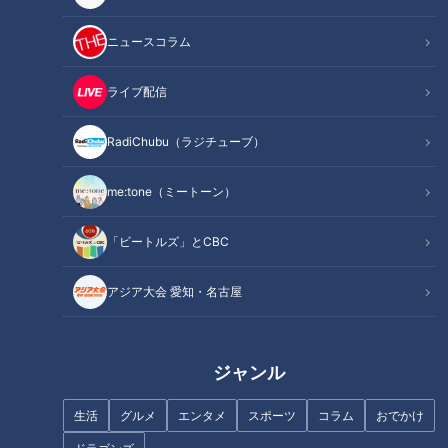
作り方
オススメ関連コンテンツ
ニュースコラム
ライブ配信
材料（2人分）
RadiChubu（ラジチューブ）
生鮭 2切れ
me:tone（ミートーン）
(塩少々)
みそ 20g
「ビートルズ」とCBC
砂糖、マヨネーズ 各大さじ1
すり白ごま 小さじ2
アジア大会 愛知・名古屋
長ねぎ 1/3本(30g)
ピーマン 2個
塩 少々
ジャンル
七味唐辛子(好みで) 適量
生活
グルメ
エンタメ
スポーツ
コラム
おでかけ
●油