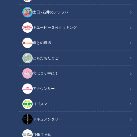
太田×石井のデララバ
CBCテレビ：画像『キユーピー3分クッキング』
キユーピー３分クッキング
キユーピー３分クッキング
レシピ紹介
道との遭遇
甘辛い味つけでごはんがすすむごまみそ焼きを、鮭で作りま
ともだちたまご
す。みそは焦げやすいので、様子を見ながら焼きましょう。
恋はロケ中に！
（講師：Kanako先生／キユーピー３分クッキング ）
アナウンサー
鮭のごまみそ焼き（2025年4月24日放送）
関連リンク
【３分クッキング公式】
ゴゴスマ
ドキュメンタリー
INDEX
材料（2人分）
THE TIME,