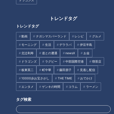
ドラゴンズ
作り方
トレンドタグ
1 鮭は両面に塩をふり、5分ほどおく。
トレンドタグ
動画
ナガシマスパーランド
レシピ
グルメ
2 みそ、砂糖を混ぜ合わせ、マヨネーズ、すり白ごまを加え
て混ぜ合わせる。
モーニング
生活
デララバ
伊豆半島
北辻利寿
道との遭遇
newsX
お金
3 アルミ箔に油を薄くぬり、鮭の水気をふいてのせる。2を
ドラゴンズ
ラグビー
中部国際空港
喫茶店
鮭の上面にぬり広げ、アルミ箔ごとオーブントースターに入れ
板東英二
町中華
藤田朋子
見逃し配信
て焼いて火を通す。
10000歩お宝さがし
THE TIME
おでかけ
4 長ねぎは斜め薄切り、ピーマンは縦半分に切ってヘタと種
エンタメ
ゲンキの時間
コラム
ラーメン
を除いて細切りにする。
タグ検索
5 フライパンに油大さじ1/2を熱して4を入れて炒める。塩、
七味唐辛子をふって味をととのえる。