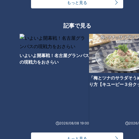
ちると、それを敵と見なした白血球が攻撃。痛みの元になる炎
もっと見る
症を起こしてしまうのだとか。先生によると、痛みの出る場所
として多いのが、足の親指の付け根などの足。それ以外に、手
記事で見る
や肘に痛みが現れる場合もあるそうです。
＜尿酸値が高いと危険な病に！？＞
尿酸値が高いと、血管の内皮細胞に炎症が起きる事があるそう
いよいよ開幕戦！名古屋グランパス
です。すると、高血圧や動脈硬化、糖尿病などにつながる恐れ
の現戦力をおさらい
もあるのだとか。さらに、尿酸値が高いままだと徐々に尿酸が
腎臓に蓄積。負担がかかり、腎障害や腎不全などの合併症に陥
「梅とツナのサラダそう
り方【キユーピー３分ク
る事もあるそうです。
夏になると痛風患者が増える！？
夏は、痛風を発症する人が多いといわれています。先生のクリ
2026/08/08 19:00
2026/
ニックで集計したところ、6〜8月に痛風の発作を起こす患者
もっと見る