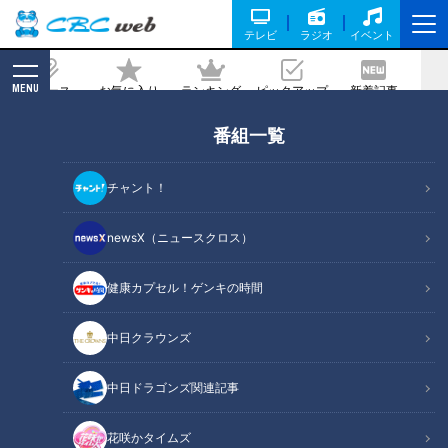
テレビ
ラジオ
イベント
MENU
ニュース
お気に入り
ランキング
ピックアップ
新着記事
CBC MAGAZINE
番組一覧
堪え難い激痛「痛風」…夏に急増！？女
性も注意！専門医に学ぶ「尿酸コントロ
チャント！
ール術」
newsX（ニュースクロス）
2023/07/02 07:10
2023年7月2日放送第562回
健康カプセル！ゲンキの時間
中日クラウンズ
中日ドラゴンズ関連記事
花咲かタイムズ