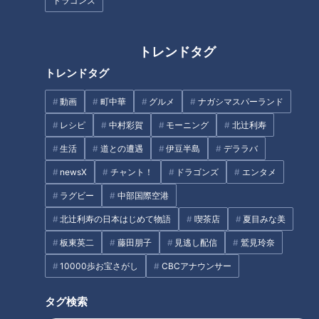
ドラゴンズ
こで今回は、まだ発症していない人も必見！痛風を防ぐための
「尿酸コントロール術」を専門医に教えてもらいました。
トレンドタグ
INDEX
トレンドタグ
痛風について
動画
町中華
グルメ
ナガシマスパーランド
夏になると痛風患者が増える！？
レシピ
中村彩賀
モーニング
北辻利寿
尿酸値を上げる意外な落とし穴
生活
道との遭遇
伊豆半島
デララバ
女性も油断は禁物！
尿酸値を上げる「プリン体」クイズ
newsX
チャント！
ドラゴンズ
エンタメ
ドクターオススメ！「牛乳」を飲んで痛風を予防
ラグビー
中部国際空港
尿酸値を抑えれば結晶はなくなる？
北辻利寿の日本はじめて物語
喫茶店
夏目みな美
オススメ関連コンテンツ
板東英二
藤田朋子
見逃し配信
鷲見玲奈
10000歩お宝さがし
CBCアナウンサー
痛風について
タグ検索