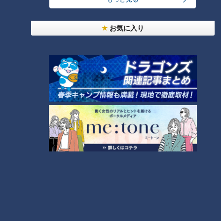
さんが多かったそうです。
＜夏に尿酸値が上がる原因＞
お気に入り
（1）アルコールの過剰摂取
夏場は、尿酸値を上げるアルコールの摂取量が増え正常値をオ
ーバーしやすいのだとか。
ビールに含まれるプリン体やアルコール自体にも尿酸値を上げ
る働きがあるため、お酒の飲み過ぎには注意が必要だそうで
す。
（2）脱水
夏場は、汗をかいて脱水状態に陥りやすくなります。すると、
血液の濃度が濃くなり尿酸値も上がりやすくなってしまうのだ
とか。そこで大切なのは、水分補給。一度にたくさん飲むより
も1時間にコップ1杯の水を飲むなど、こまめに摂取をした方が
良いそうです。