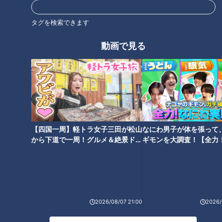
先生によると、痛風は食生活や運動習慣など、様々な原因で起
こる病気。女性でも起きる事があるので、自分は関係ないと決
タグを検索できます
して侮れないそうです。
動画で見る
＜痛風を発症する引き金「尿酸」＞
痛風の引き金となるのは「尿酸」で、尿酸の大元は「プリン
体」という物質だそうです。プリン体は、肝臓で分解され尿酸
となって尿や便と共に体外に排出されます。ところが、作られ
る尿酸が多かったり、排出される量が少なかったりすると血液
中に増えてしまうのだとか。尿酸の正常値は7.0mg/dL以下。
【四国一周】軽トラ女子三田が松山
なにわ男子が体を張って
これを超えると痛風が起こりやすくなるそうです。
から下道で一周！グルメ＆絶景ドラ
ギモンを大調査！【全力
イブ⑳
験部～ナゴヤのギモン、
＜尿酸値が高いと何が起こる！？＞
～】
尿酸は血液の中で溶けるそうですが、尿酸が7.0mg/dLを超え
ると溶けきれずに結晶化しやすくなるそうです。この溶けない
尿酸の結晶が、痛風の痛みの原因。尿酸の結晶は足の関節部分
2026/08/07 21:00
2026/
に溜まりやすく、運動などをキッカケに結晶の一部が剥がれ落