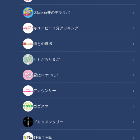
太田×石井のデララバ
キユーピー３分クッキング
健康カプセル！ゲンキの時間
「健康カプセル！ゲンキの時間」アーカイブ
道との遭遇
ともだちたまご
サマリー
Summary
恋はロケ中に！
ゲスト：高島礼子
ドクター：両国東口クリニック 内科医 理事長 医学博士 大山博
アナウンサー
司
ゴゴスマ
足に堪え難い激痛を伴う病「痛風」。患者は年々増え続け、予
備軍も含めると1000万人以上。お酒を飲まない人や女性も油
ドキュメンタリー
断は禁物なのだとか。特に夏場は、痛風の引き金となる尿酸値
が上がりやすい傾向にあり発症する人が急増するそうです。そ
THE TIME,