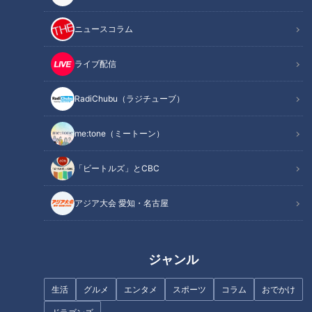
こで今回は、まだ発症していない人も必見！痛風を防ぐための
「尿酸コントロール術」を専門医に教えてもらいました。
ニュースコラム
ライブ配信
身近な健康問題とその改善法を、様々なテーマで紹介する番組
『健康カプセル！ゲンキの時間』。
RadiChubu（ラジチューブ）
MCは坂下千里子さんです。
ドクターは 両国東口クリニック 内科医 理事長 医学博士 大山
me:tone（ミートーン）
博司先生です。
「ビートルズ」とCBC
今回のテーマは「
〜夏に発症する人が急増！？〜女性も注
アジア大会 愛知・名古屋
意！“痛風”対策
」
足に堪え難い激痛を伴う病「痛風」。患者は年々増え続け、予
ジャンル
備軍も含めると1000万人以上。お酒を飲まない人や女性も油
断は禁物なのだとか。特に夏場は、痛風の引き金となる尿酸値
生活
グルメ
エンタメ
スポーツ
コラム
おでかけ
が上がりやすい傾向にあり発症する人が急増するそうです。そ