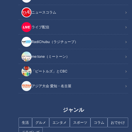
このコラム（？）は「サンドラ」を観られなかった全国のドラ
友に話したい！ との思いから番組の内容を綴る、竜党のみな
ニュースコラム
さんに向けた、竜党による、竜党のためのコラム（？）であ
ライブ配信
る。
５月２６日の放送回で共有したいトピックスは、ドラゴンズが
RadiChubu（ラジチューブ）
誇る絶対的守護神ことライデル・マルティネス投手の単独イン
タビュー。２０１７年に育成選手としてドラゴンズと契約し、
me:tone（ミートーン）
翌１８年に支配下登録（７試合の登板で１勝３敗、防御率６．
６５）。リリーフに専念してからはクローザーの地位を確固た
「ビートルズ」とCBC
るものとした。インタビューでは今季も開幕から２１試合連続
無失点と完ぺきな投球を披露した要因から、気になる契約最終
アジア大会 愛知・名古屋
年となるオフの動向について本音を隠すことなく語られた。
ジャンル
INDEX
「９回の表 ライデル・マルティネスの攻撃」
生活
グルメ
エンタメ
スポーツ
コラム
おでかけ
２年連続防御率０点台もチーム成績は…