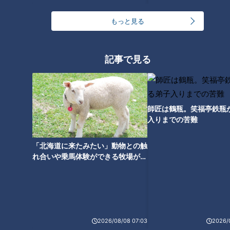
話題を聞かされたＲ．マルティネス投手は笑顔で謙遜する。
もっと見る
Ｒ．マルティネス投手：いや、マウンドに上がると、相手が全
員良いバッターに見えるから集中して投げる事が出来ているん
記事で見る
だ。ファームで練習をしてきて、こんなに良くなるとは正直、
思わなかったよ。愛情を込めて教えてくださった投手コーチや
監督のことを誇りに思っている。
師匠は鶴瓶。笑福亭鉄瓶
入りまでの苦難
２年連続防御率０点台もチーム成績は…
「北海道に来たみたい」動物との触
れ合いや乗馬体験ができる牧場がオ
ススメ！不動産屋さんが住みたい街
とは
2026/08/08 07:03
2026/