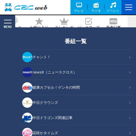
テレビ
ラジオ
イベント
MENU
ニュース
お気に入り
ランキング
ピックアップ
新着記事
CBC MAGAZINE
番組一覧
ドラゴンズが誇る絶対的守護神 ライデ
ル・マルティネスがメジャー志向につい
チャント！
て本音を語る
newsX（ニュースクロス）
2024/05/27 16:50
健康カプセル！ゲンキの時間
中日クラウンズ
中日ドラゴンズ関連記事
花咲かタイムズ