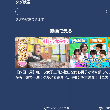
タグ検索
「サンデードラゴンズ」よりライデル・マルティネス投手(C)CBCテレビ
タグを検索できます
「ライデルで負けたら仕方がない」―。そんな声が聞こえてく
動画で見る
るほど、Ｒ．マルティネス投手は圧倒的なピッチングを披露し
ている。
Ｒ．マルティネス投手：神様に感謝したいね。今まで練習して
きた事ができているんじゃないのかな。
【四国一周】軽トラ女子三田が松山
なにわ男子が体を張って
３月・４月は自身初となる月間ＭＶＰを受賞。１２試合に登板
から下道で一周！グルメ＆絶景ドラ
ギモンを大調査！【全力
して８セーブを挙げたのだが、特筆すべきは与四球０の数字で
イブ⑳
験部～ナゴヤのギモン、
ある。１６０キロに迫るストレートと伝家の宝刀・スプリット
～】
を自在に操り、並み居る強打者をなぎ倒す。その暴力的ともい
えるピッチングを称し、一部の野球ファンは次のように呼んで
いる。「９回の表 ライデル・マルティネスの攻撃」―。この
2026/08/07 21:00
2026/