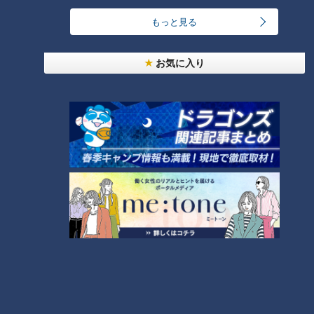
もっと見る
「サンデードラゴンズ」より立浪和義監督(C)CBCテレビ
お気に入り
Ｒ．マルティネス投手が唯一、もどかしさを感じるところを推
察するならば低迷しているチーム成績だろうか。Ｒ．マルティ
ネス投手の個人成績を振り返ると、２０２２年が３９セーブを
挙げ、防御率０．９７。２０２３年は３２セーブ、防御率０．
３９。２年連続で防御率０点台を記録しながら、チームは２年
連続最下位に沈んだ。２０２４年も春先の勢いはすでに止まっ
ている。そんなセーブシチュエーションに恵まれない状況でも
我らの守護神は前を向いていた。
Ｒ．マルティネス投手：シーズンには良い時もあれば悪い時だ
ってある。みんなが一生懸命やっているので、今年はチャンス
があると思っているよ。自分は先の事を考えずに目の前の試合