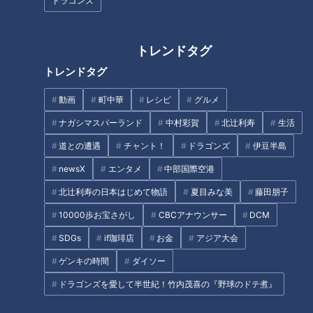
ドラゴンズ
契約最終年、最強右腕が見据える先を本音で語る
今季初失点も心配無用！サンドラ解説・荒木雅博さん「た
まにはあります」
トレンドタグ
イチ視聴者（筆者）の番組感想まとめ。 Ｒ．マルティネ
トレンドタグ
ス投手の思いに感動！ドラゴンズ球団の頑張りに期待！！
オススメ関連コンテンツ
動画
町中華
レシピ
グルメ
ナガシマスパーランド
中村彩賀
北辻利寿
生活
道との遭遇
チャント！
ドラゴンズ
伊豆半島
「９回の表 ライデル・マルティネスの攻撃」
newsX
エンタメ
中部国際空港
北辻利寿の日本はじめて物語
夏目みな美
藤田朋子
10000歩お宝さがし
CBCアナウンサー
DCM
SDGs
if珈琲店
お金
アジア大会
ゲンキの時間
ダイソー
ドラゴンズを愛して半世紀！竹内茂喜の『野球のドテ煮』