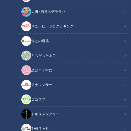
太田×石井のデララバ
「サンデードラゴンズ」よりライデル・マルティネス投手(C)CBCテレビ
キユーピー３分クッキング
中日ドラゴンズ
道との遭遇
サンドラコラム
ともだちたまご
【サンドラを観られなかった全国のドラ友と共有したい番組の
恋はロケ中に！
コト】
アナウンサー
【動画】田中幹也の華麗なバックトスでダブル
関連リンク
プレー！【0分23秒～】
ゴゴスマ
ＣＢＣテレビ「サンデードラゴンズ」（毎週日曜日１２時５４
ドキュメンタリー
分から東海エリアで生放送）をみたコラム
THE TIME,