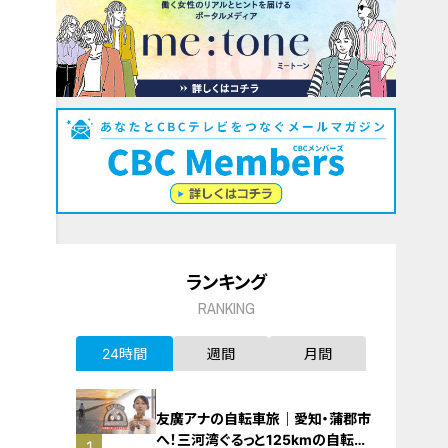
ランキング
RANKING
24時間
週間
月間
友廣アナの自転車旅｜愛知・蒲郡市
へ！三河湾ぐるっと125kmの自転車
1