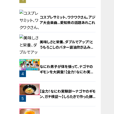
旅！【チャント！特集】
コスプレサミット、ワクワクさん、アジ
ア大会楽曲…愛知県の話題あれこれ
美味しさと栄養、ダブルでアップ！と
うもろこしのバター醤油炊き込みご
飯
2
なにわ男子が体を張って、ナゴヤの
ギモンを大調査！【全力！なにわ実験
4
部～ナゴヤのギモン、ガチ検証～】
3
【全力！なにわ実験部～ナゴヤのギモ
ン、ガチ検証～】しらたきで作った豚
5
バラミンチの油そば