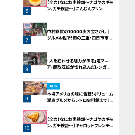
【全力！なにわ実験部～ナゴヤのギモ
ン、ガチ検証～】にんじんプリン
6
中村彩賀の10000歩お宝さがし｜
グルメ＆名所！雨の三重・四日市市で
7
お宝探し【チャント！特集】
「人を狂わせる魅力がある」道マニ
ア・鹿取茂雄が惚れ込んだレンガの
8
橋梁とは？未公開の道3選
NEW
本場アメリカの味に舌鼓！ボリューム
9
満点グルメからレトロ史料館まで！
愛知・東海市の感動スポット3選
【全力！なにわ実験部～ナゴヤのギモ
ン、ガチ検証～】キャロットフレンチ
10
ロースト