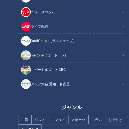
ニュースコラム
INDEX
刃物産地で調査開始！「包丁の種類や食材によって違う」
ライブ配信
「和包丁・洋包丁・三徳包丁」それぞれの特徴とは…？
硬いものは押し切り、柔らかいものは引き切りが基本
RadiChubu（ラジチューブ）
切れ味のいい包丁で繊維に沿って切るとうま味アップ！
オススメ関連コンテンツ
me:tone（ミートーン）
「ビートルズ」とCBC
刃物産地で調査開始！「包丁の種類や食材によっ
アジア大会 愛知・名古屋
て違う」
ジャンル
生活
グルメ
エンタメ
スポーツ
コラム
おでかけ