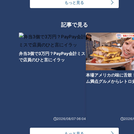
もっと見る
記事で見る
弁当3個で3万円？PayPay会計ミス
で店員のひと言にイラッ
本場アメリカの味に舌鼓
ム満点グルメからレトロ
CBCテレビ：画像『チャント！』
で！愛知・東海市の感動
選
桜田専務理事によると、包丁の種類は、和包丁と洋包丁の2種
類あるといいます。
2026/08/07 06:04
2026/
（岐阜関刃物会館・桜田公明専務理事）
「和包丁。出刃とか柳刃と言われている。出刃は魚を３枚にお
もっと見る