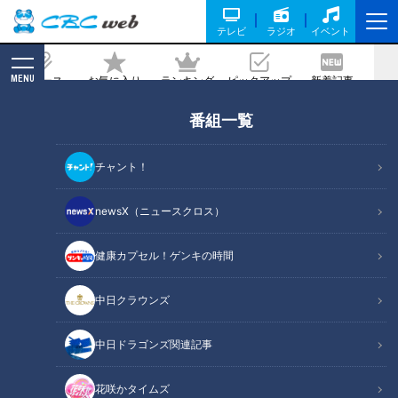
テレビ
ラジオ
イベント
MENU
ニュース
お気に入り
ランキング
ピックアップ
新着記事
CBC MAGAZINE
番組一覧
「押して切る」？「引いて切る」？包丁
を正しく使っておいしさアップ！プロが
チャント！
教える食材別の正しい切り方とは
newsX（ニュースクロス）
2024/02/13 06:50
2024年2月2日放送
健康カプセル！ゲンキの時間
中日クラウンズ
中日ドラゴンズ関連記事
花咲かタイムズ