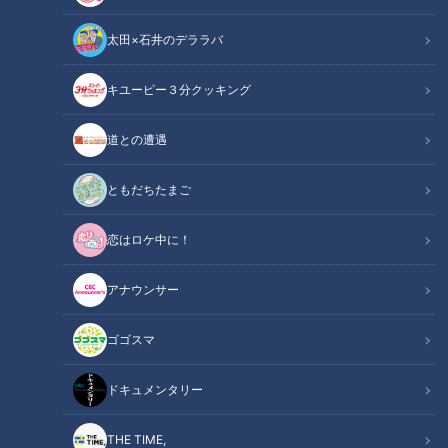
太田×石井のデララバ
CBCテレビ：画像『チャント！』
キユーピー３分クッキング
チャント！
道との遭遇
「チャント！」特集
ともだちたまご
毎日のお料理、包丁を正しく使えていますか？実は、包丁の使
恋はロケ中に！
い方ひとつでお料理のおいしさがアップするんです！視聴者か
ら届いた「包丁って押して切る？引いて切る？」というギモン
アナウンサー
を「ちょいと解決しましょう課」で、中山真希調査員（以下、
中山調査員）が調べました。
ゴゴスマ
【動画】切り方で見た目も味も変わる！プロが
ドキュメンタリー
関連リンク
教える正しいマグロの刺身の切り方がこちら
【6分29秒～】
THE TIME,