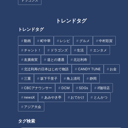
ドラゴンズ
トレンドタグ
トレンドタグ
動画
町中華
レシピ
グルメ
中村彩賀
CBCテレビ：画像『チャント！』
チャント！
ドラゴンズ
生活
エンタメ
今回のギモンは、料理歴40年の主婦・鈴木さんからのギモ
友廣南実
道との遭遇
北辻利寿
ン。料理番組を観ていて気になったことがあるそうで…。
北辻利寿の日本はじめて物語
CANDY TUNE
お金
（投稿者・鈴木さん）
三重
坂下千里子
角上清司
静岡
「私はたいていのものを、包丁を押して前に前に切っている。
CBCアナウンサー
DCM
SDGs
if珈琲店
（料理番組の）先生たちはスッスッスッと手前に引いて切って
newsX
あみやき亭
おでかけ
とんかつ
いるのを見かける」
アジア大会
家庭科で料理を習って以降、包丁の使い方は我流という鈴木さ
タグ検索
ん。ニンジンやピーマンは、押し切り、マグロの刺身は奥から