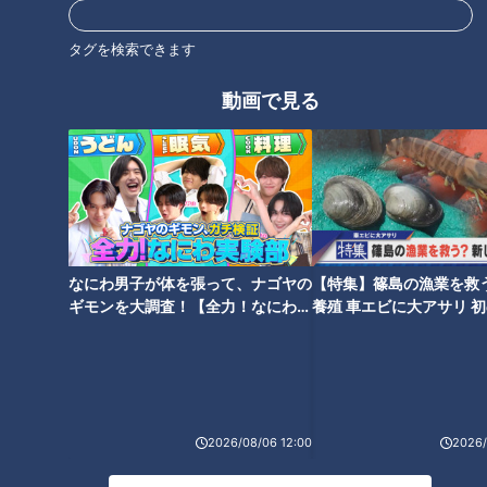
手前へ引き切り、という風に使い分けています。最近、中学生
の長男に料理を教えることもあり、このままでいいのか心配に
タグを検索できます
なってきたそうです。
動画で見る
中山調査員は、世界的な刃物の産地として知られる岐阜県関市
にある刃物の直売所「岐阜関刃物会館」へと向かいました。関
市のメーカーによる約400点の包丁が大集結。多くの商品が市
場価格の１割引きから２割引きで購入できます。食材の切り方
について、専務理事の桜田公明さんに尋ねました。
なにわ男子が体を張って、ナゴヤの
【特集】篠島の漁業を救
（岐阜関刃物会館・桜田公明専務理事）
ギモンを大調査！【全力！なにわ実
養殖 車エビに大アサリ 
「包丁のものによって、食材によって違いがあるかな」
験部～ナゴヤのギモン、ガチ検証
【newsX】
～】
どうやら、包丁の種類や食材によって変わるようです。
2026/08/06 12:00
2026/
「和包丁・洋包丁・三徳包丁」それぞれの特徴と
は…？