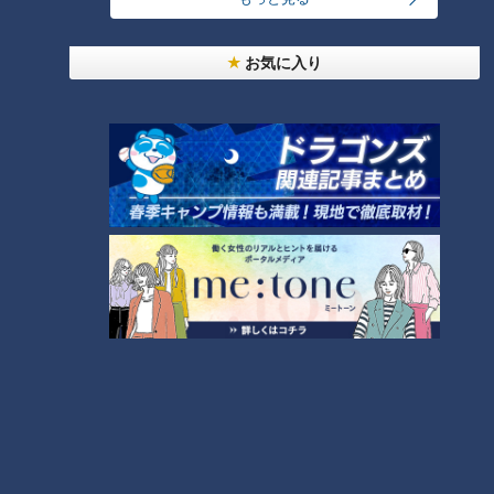
ろしたり、柳刃は刺身包丁で、 刺身を薄く切った
りする時に使う」
お気に入り
和包丁の特徴は、その刃にあります。刃先の断面を見てみる
と、片方だけに刃が付けてあるものが多いそう。食材に鋭く食
い込み、素材を薄くきれいに切ることもできます。
一方、洋包丁は一般家庭でおなじみの三徳包丁や、肉も野菜も
切れる牛刀、フルーツなどが切りやすい小ぶりのペティナイフ
などがあります。洋包丁の特徴は、刃が両刃であること。片刃
包丁の一部は引いて使うものもありますが、両刃の包丁は押し
切りでも引き切りでも使えます。
（岐阜関刃物会館・桜田公明専務理事）
「三徳はひとつの包丁で魚・肉・野菜３つの徳。何でも切るこ
とができる」