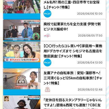
メ＆名所！雨の三重・四日市市でお宝探
し【チャント！特集】
2026/08/06 10:00
廃校で起業家たちを全力支援 伊勢で新
ビジネス醸成中！
2026/08/05 17:50
【〇〇行ったらコレ買いや】家庭用～業務
用ドデカサイズまで シモジマ名古屋店を
徹底調査！【チャント！特集】
2026/08/04 13:00
友廣アナの自転車旅｜愛知・蒲郡市へ！
三河湾ぐるっと125kmの自転車旅！【チャ
ント！特集】
2026/08/03 12:46
「定休日を回るスタンプラリーじゃないん
ですよ！」碧南＆西尾でも連敗！？CBC友