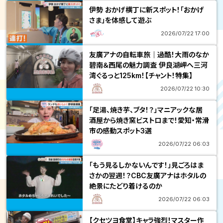
伊勢 おかげ横丁に新スポット！「おかげ
さま」を体感して遊ぶ
2026/07/22 17:00
友廣アナの自転車旅｜過酷！大雨のなか
碧南＆西尾の魅力調査 伊良湖岬へ三河
湾ぐるっと125km！【チャント！特集】
2026/07/22 10:30
「足湯、焼き芋、ブタ！？」マニアックな居
酒屋から焼き窯ビストロまで！愛知・常滑
市の感動スポット3選
2026/07/22 06:03
「もう見るしかないんです！」見ごろはま
さかの翌週！？CBC友廣アナはホタルの
絶景にたどり着けるのか
2026/07/22 06:03
【クセツヨ食堂】キャラ強烈！マスター作