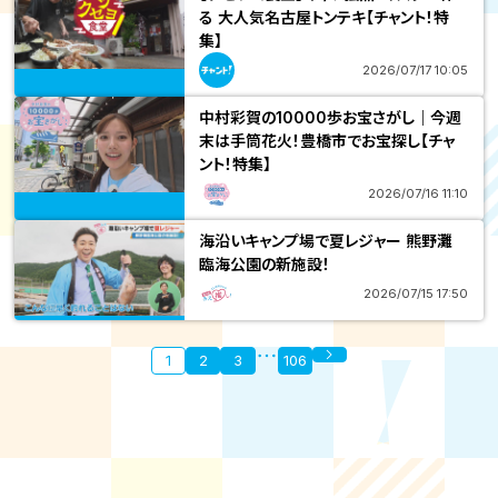
る 大人気名古屋トンテキ【チャント！特
集】
2026/07/17 10:05
中村彩賀の10000歩お宝さがし｜今週
末は手筒花火！豊橋市でお宝探し【チャ
ント！特集】
2026/07/16 11:10
海沿いキャンプ場で夏レジャー 熊野灘
臨海公園の新施設！
2026/07/15 17:50
1
2
3
106