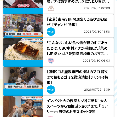
廣アナはおすすめグルメにたどり着ける
のか！
2026/07/31 06:03
【密着】東海３県 開運宝くじ売り場を探
せ！【チャント！特集】
2026/07/30 14:56
「こんなおいしい食べ物が世の中にあっ
たとは」CBC中村アナが感動した「菜め
し田楽」とは？愛知県豊橋市のお宝スポ
ット3選
2026/07/30 06:03
【密着】ゴミ屋敷専門の掃除のプロ 膝丈
まで積もるゴミを徹底清掃【チャント！特
集】
2026/07/29 12:39
インパクト大の極厚カツ丼に感動！大人
スイーツから個性派ショップまで、「IGア
リーナ」周辺のお宝スポット3選