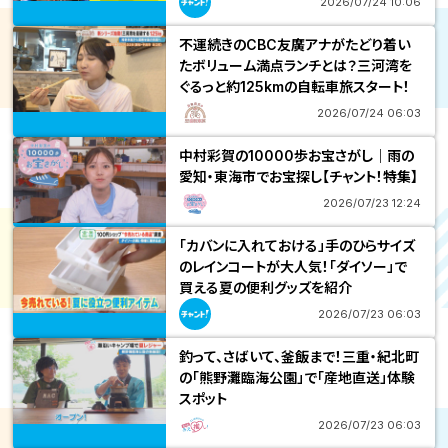
2026/07/24 10:06
不運続きのCBC友廣アナがたどり着い
たボリューム満点ランチとは？三河湾を
ぐるっと約125kmの自転車旅スタート！
2026/07/24 06:03
中村彩賀の10000歩お宝さがし｜雨の
愛知・東海市でお宝探し【チャント！特集】
2026/07/23 12:24
「カバンに入れておける」手のひらサイズ
のレインコートが大人気！「ダイソー」で
買える夏の便利グッズを紹介
2026/07/23 06:03
釣って、さばいて、釜飯まで！三重・紀北町
の「熊野灘臨海公園」で「産地直送」体験
スポット
2026/07/23 06:03