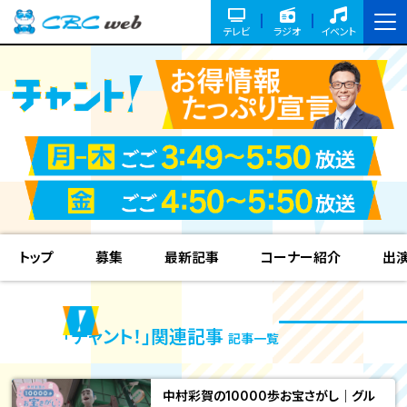
テレビ
ラジオ
イベント
トップ
募集
最新記事
コーナー紹介
出
「チャント！」関連記事
記事一覧
中村彩賀の10000歩お宝さがし｜グル