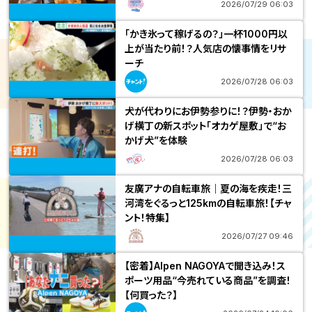
2026/07/29 06:03
「かき氷って稼げるの？」一杯1000円以
上が当たり前！？人気店の懐事情をリサ
ーチ
2026/07/28 06:03
犬が代わりにお伊勢参りに！？伊勢・おか
げ横丁の新スポット「オカゲ屋敷」で“お
かげ犬”を体験
2026/07/28 06:03
友廣アナの自転車旅｜夏の海を疾走！三
河湾をぐるっと125kmの自転車旅！【チャ
ント！特集】
2026/07/27 09:46
【密着】Alpen NAGOYAで聞き込み！ス
ポーツ用品“今売れている商品”を調査！
【何買った？】