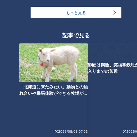
もっと見る
記事で見る
【登校】日直、友達、席の
日傘、帽子、保冷剤…真夏の
場所…夏休み明けの賀久くん
外出の時、賀久くんは…～配
の様子は～配信型ドキュメ
信型ドキュメンタリー「ピ
ドキュメンタリー
ドキュメンタリー
ンタリー「ピエロと呼ばれ
エロと呼ばれた息子」第１
師匠は鶴瓶。笑福亭鉄瓶
ピエロと呼ばれた息子
ピエロと呼ばれた息子
た息子」第１３０話
２９話
入りまでの苦難
2024/09/04 19:00
2024/08/21 19:00
動画
ドキュメンタリー
動画
ドキュメンタリー
「北海道に来たみたい」動物との触
れ合いや乗馬体験ができる牧場がオ
ススメ！不動産屋さんが住みたい街
とは
2026/08/08 07:03
2026/
かゆみと闘う小２の男の子…
魚鱗癬と闘う一家の日常生