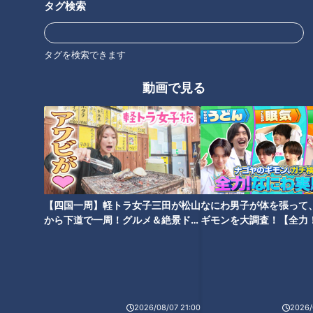
タグ検索
って剥がれる皮膚の量も…～
みと向き合う中、家族で迎
配信型ドキュメンタリー
えた誕生日～配信型ドキュ
ドキュメンタリー
ドキュメンタリー
「ピエロと呼ばれた息子」
メンタリー「ピエロと呼ば
ピエロと呼ばれた息子
ピエロと呼ばれた息子
タグを検索できます
第１３４話
れた息子」第１３３話
2025/03/26 19:00
2024/12/26 10:29
動画で見る
動画
ドキュメンタリー
動画
ドキュメンタリー
難病以外にも戦う相手が…２
【知ってほしい】道化師様
【四国一周】軽トラ女子三田が松山
なにわ男子が体を張って
年以上、長期化する裁判
魚鱗癬…家族が講演会で語っ
から下道で一周！グルメ＆絶景ドラ
ギモンを大調査！【全力
の“いま”～配信型ドキュメ
たことは～配信型ドキュメ
イブ⑳
験部～ナゴヤのギモン、
ドキュメンタリー
ドキュメンタリー
ンタリー「ピエロと呼ばれ
ンタリー「ピエロと呼ばれ
～】
ピエロと呼ばれた息子
ピエロと呼ばれた息子
た息子」第１３２話
た息子」第１３１話
2024/12/26 10:06
2024/12/11 17:00
動画
ドキュメンタリー
動画
ドキュメンタリー
2026/08/07 21:00
2026/