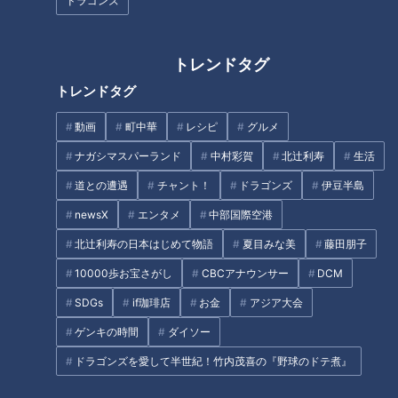
ドラゴンズ
トレンドタグ
トレンドタグ
動画
町中華
レシピ
グルメ
【最新話】魚鱗癬は“不快な
【長編】ピエロと呼ばれた
病名だ”という指摘も…濱口
息子～取材5年 皮膚の難
ナガシマスパーランド
中村彩賀
北辻利寿
生活
家の受け止めは？ ～配信
病・道化師様魚鱗癬～2025
ドキュメンタリー
ドキュメンタリー
道との遭遇
チャント！
ドラゴンズ
伊豆半島
型ドキュメンタリー「ピエ
年3月30日地上波放送
ピエロと呼ばれた息子
ピエロと呼ばれた息子
ロと呼ばれた息子」第１３
newsX
エンタメ
中部国際空港
2025/06/20 18:00
2025/04/21 15:00
５話
北辻利寿の日本はじめて物語
夏目みな美
藤田朋子
動画
ドキュメンタリー
動画
ドキュメンタリー
10000歩お宝さがし
CBCアナウンサー
DCM
SDGs
if珈琲店
お金
アジア大会
ゲンキの時間
ダイソー
ドラゴンズを愛して半世紀！竹内茂喜の『野球のドテ煮』
もうすぐ３年生！大きくな
皮膚の難病と闘う～足の痛