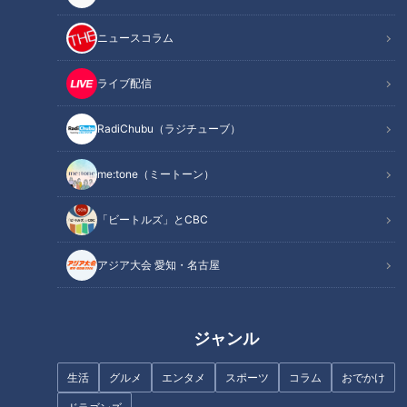
皮膚の難病「魚鱗癬」と闘
身長伸びた？皮膚の難病
う少年…○○博士に？～配信
「魚鱗癬」と闘う少年～配
ニュースコラム
型ドキュメンタリー「ピエ
信型ドキュメンタリー「ピ
ドキュメンタリー
ドキュメンタリー
ロと呼ばれた息子」第１３
エロと呼ばれた息子」第１
ピエロと呼ばれた息子
ピエロと呼ばれた息子
ライブ配信
９話
３８話
2026/04/10 13:05
2026/04/10 13:00
RadiChubu（ラジチューブ）
動画
ドキュメンタリー
動画
ドキュメンタリー
me:tone（ミートーン）
「ビートルズ」とCBC
アジア大会 愛知・名古屋
魚鱗癬の会でピアノ演奏…
魚鱗癬の病名変更 患者や家
「がんばろう。がく」テー
族の受け止めは？ ～配信
マソング～配信型ドキュメ
型ドキュメンタリー「ピエ
ドキュメンタリー
ドキュメンタリー
ンタリー「ピエロと呼ばれ
ロと呼ばれた息子」第１３
ジャンル
ピエロと呼ばれた息子
ピエロと呼ばれた息子
た息子」第１３７話
６話
2026/02/25 14:30
2025/07/14 18:05
生活
グルメ
エンタメ
スポーツ
コラム
おでかけ
動画
ドキュメンタリー
動画
ドキュメンタリー