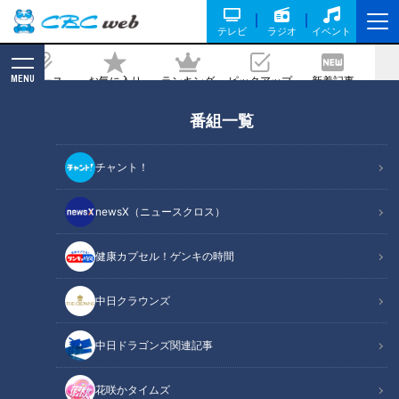
テレビ
ラジオ
イベント
MENU
ニュース
お気に入り
ランキング
ピックアップ
新着記事
CBC MAGAZINE
番組一覧
ピエロと呼ばれた息子
の記事一覧
チャント！
newsX（ニュースクロス）
健康カプセル！ゲンキの時間
「◯◯◯付いちゃって
２０２６年 皮膚の難病・道
る…」賀久くんの夏休み～難
化師様魚鱗癬と闘う～配信
中日クラウンズ
病・道化師様魚鱗癬と闘う
型ドキュメンタリー「ピエ
ドキュメンタリー
ドキュメンタリー
～配信型ドキュメンタリー
ロと呼ばれた息子」第１４
ピエロと呼ばれた息子
ピエロと呼ばれた息子
中日ドラゴンズ関連記事
「ピエロと呼ばれた息子」
２話
2026/08/05 19:00
2026/07/08 19:00
第１４３話
花咲かタイムズ
動画
ドキュメンタリー
動画
ドキュメンタリー