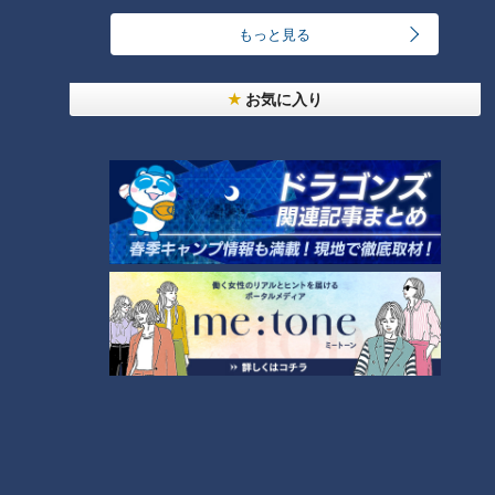
酷暑の夏休みどう過ごす？
活！家族で京都へ行った時
～配信型ドキュメンタリー
は…？～配信型ドキュメンタ
もっと見る
ドキュメンタリー
ドキュメンタリー
「ピエロと呼ばれた息子」
リー「ピエロと呼ばれた息
ピエロと呼ばれた息子
ピエロと呼ばれた息子
第１２８話
子」第１２７話
2024/08/07 19:00
2024/07/31 19:00
お気に入り
動画
ドキュメンタリー
動画
ドキュメンタリー
九州まで車で移動…道中は家
【当日取材】危険な暑さ！
族旅行に！賀久くんの楽し
３８℃の発熱も…猛暑の
みは？～配信型ドキュメン
中、賀久くんは～配信型ド
ドキュメンタリー
ドキュメンタリー
タリー「ピエロと呼ばれた
キュメンタリー「ピエロと
ピエロと呼ばれた息子
ピエロと呼ばれた息子
息子」第１２６話
呼ばれた息子」第１２５話
2024/07/17 19:00
2024/07/05 19:00
動画
ドキュメンタリー
動画
ドキュメンタリー