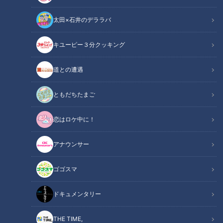
太田×石井のデララバ
キユーピー３分クッキング
道との遭遇
乾燥で皮膚にダメージも…ゲ
20代男性「この世から消え
ームに影響は？～配信型ド
ろ」と書き込んだ人物は～
ともだちたまご
キュメンタリー「ピエロと
配信型ドキュメンタリー
ドキュメンタリー
ドキュメンタリー
呼ばれた息子」第１４１話
「ピエロと呼ばれた息子」
ピエロと呼ばれた息子
ピエロと呼ばれた息子
恋はロケ中に！
第１４０話
2026/04/10 16:35
2026/04/10 16:30
アナウンサー
動画
ドキュメンタリー
動画
ドキュメンタリー
ゴゴスマ
ドキュメンタリー
THE TIME,