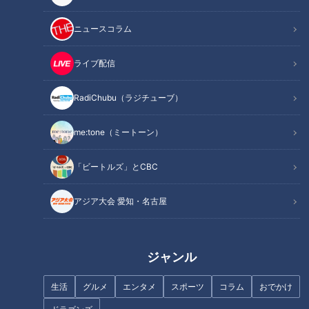
ニュースコラム
NEW
産後の恨みは一生…姑のひと
NEW
言に涙する嫁。
大学のサークルで増える？
ライブ配信
複数のスポーツを融合させ
た「ピックルボール」
RadiChubu（ラジチュー
RadiChubu（ラジチュー
RadiChubu（ラジチューブ）
ブ）
ブ）
つボイノリオの聞けば聞くほ
CBCラジオ #プラス！
ど
2026/08/07 06:02
2026/08/07 06:01
me:tone（ミートーン）
なるほど
ややこしい
名古屋
なるほど
「ビートルズ」とCBC
アジア大会 愛知・名古屋
NEW
アメリカとイスラエルが仲
違い？イランとの戦争に影
2026年8月6日放送
NEW
ジャンル
「かつおのカレー竜田揚
響する可能性も
げ」の作り方【キユーピー
３分クッキング】
生活
グルメ
エンタメ
スポーツ
コラム
おでかけ
RadiChubu（ラジチュー
キユーピー３分クッキン
ブ）
グ
CBCラジオ #プラス！
レシピ紹介