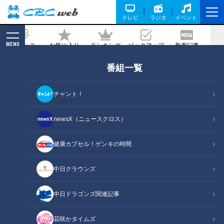
テレビ
ラジオ
イベント
MENU
ニュース
お気に入り
ランキング
ピックアップ
新着記事
CBC MAGAZINE
番組一覧
すべて
の記事一覧
チャント！
カテゴリーを絞り込む
newsX（ニュースクロス）
健康カプセル！ゲンキの時間
中日クラウンズ
NEW
弁当3個で3万円？PayPay
中日ドラゴンズ関連記事
会計ミスで店員のひと言に
2026年7月22日放送
NEW
本場アメリカの味に舌鼓！
イラッ
花咲かタイムズ
ボリューム満点グルメから