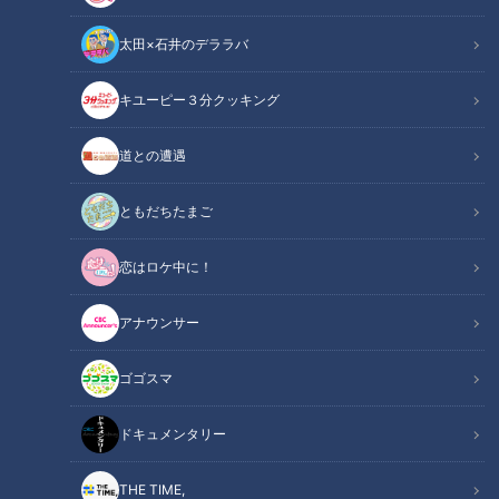
レトロ史料館まで！愛知・
RadiChubu（ラジチュー
チャント！
東海市の感動スポット3選
ブ）
太田×石井のデララバ
北野誠のズバリ
中村彩賀の10000歩お宝さが
し
2026/08/07 06:04
2026/08/07 06:03
キユーピー３分クッキング
なるほど
ややこしい
グルメ
エンタメ
道との遭遇
ともだちたまご
恋はロケ中に！
2026年8月1日放送
2026年8月1日放送
NEW
NEW
絶景テラスで海風を感じな
たまごっちにデジモン！懐
がら食べる“カキ”氷！？ 今
かしの「平成レトログッ
アナウンサー
行くべき“ひんやりスポッ
ズ」に大はしゃぎ！三上悠
花咲かタイムズ
ともだちたまご
ト”とは
亜が幼少期の思い出を語る
「花咲かタイムズ」記事
「ともだちたまご」記事
ゴゴスマ
2026/08/07 06:03
2026/08/07 06:03
ドキュメンタリー
グルメ
おでかけ
エンタメ
ともだちたまご
THE TIME,