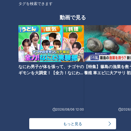
タグを検索できます
オカルトコレクター田中俊
行、呪物600体に部屋を奪
動画で見る
2026年8月5日放送
NEW
中村彩賀の10000歩お宝さ
われ寝床は廊下？
がし｜グルメ＆名所！雨の
三重・四日市市でお宝探し
チャント！
RadiChubu（ラジチュー
【チャント！特集】
ブ）
「チャント！」特集
北野誠のズバリ
2026/08/06 10:00
2026/08/06 06:04
動画
グルメ
なるほど
恐怖
なにわ男子が体を張って、ナゴヤの
【特集】篠島の漁業を救
ギモンを大調査！【全力！なにわ実
養殖 車エビに大アサリ 
験部～ナゴヤのギモン、ガチ検証
【newsX】
～】
「肉は健康に悪い」は嘘！
一日満喫！愛知牧場で初の
食べると幸せに感じる物質
花火大会にファミリーで参
が出る？
加！
2026/08/06 12:00
2026/
RadiChubu（ラジチュー
RadiChubu（ラジチュー
ブ）
ブ）
つボイノリオの聞けば聞くほ
CBCラジオ #プラス！
ど
もっと見る
2026/08/06 06:02
2026/08/06 06:01