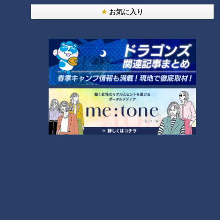
2026年8月5日放送
2026年8月5日放送
【全力！なにわ実験部～ナ
【全力！なにわ実験部～ナ
お気に入り
ゴヤのギモン、ガチ検証
ゴヤのギモン、ガチ検証
～】にんじん入りポテトサ
～】にんじんプリン
特別番組
特別番組
ラダ
「特別番組」記事
「特別番組」記事
2026/08/05 21:00
2026/08/05 21:00
グルメ
レシピ
グルメ
レシピ
2026年8月5日放送
2026年8月5日放送
【全力！なにわ実験部～ナ
【全力！なにわ実験部～ナ
ゴヤのギモン、ガチ検証
ゴヤのギモン、ガチ検証
～】キャロットフレンチロ
～】赤味噌を使ったミルフ
特別番組
特別番組
ースト
ィーユ味噌トンカツ
「特別番組」記事
「特別番組」記事
2026/08/05 21:00
2026/08/05 21:00
グルメ
レシピ
グルメ
レシピ