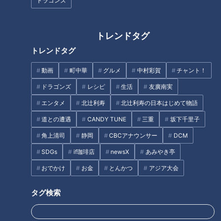
ドラゴンズ
2026/08/07 06:00
2026/08/06 18:00
なるほど
社会問題
グルメ
トレンドタグ
トレンドタグ
動画
町中華
グルメ
中村彩賀
チャント！
ドラゴンズ
レシピ
生活
友廣南実
エンタメ
北辻利寿
北辻利寿の日本はじめて物語
2026年8月5日放送
2026年8月5日放送
NEW
NEW
なにわ男子が体を張って、
【特集】篠島の漁業を救
ナゴヤのギモンを大調査！
う？新たな養殖 車エビに大
道との遭遇
CANDY TUNE
三重
坂下千里子
【全力！なにわ実験部～ナ
アサリ 初の挑戦【newsX】
特別番組
newsX
角上清司
静岡
CBCアナウンサー
DCM
ゴヤのギモン、ガチ検証
「特別番組」見逃し配信動画
newsX特集記事
～】
SDGs
if珈琲店
newsX
あみやき亭
2026/08/06 12:00
2026/08/06 10:27
おでかけ
お金
とんかつ
アジア大会
動画
エンタメ
動画
生活
タグ検索