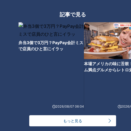
グルメ
健康
おでかけ
中京圏
記事で見る
弁当3個で3万円？PayPay会計ミス
2026年8月5日放送
2026年8月5日放送
で店員のひと言にイラッ
【全力！なにわ実験部～ナ
【全力！なにわ実験部～ナ
ゴヤのギモン、ガチ検証
ゴヤのギモン、ガチ検証
～】しらたきで作った豚バ
～】じゃがいもと玉ねぎの
本場アメリカの味に舌鼓
特別番組
特別番組
ラミンチの油そば
ポタージュ
ム満点グルメからレトロ
「特別番組」記事
「特別番組」記事
で！愛知・東海市の感動
2026/08/05 21:00
2026/08/05 21:00
選
グルメ
レシピ
グルメ
レシピ
2026/08/07 06:04
2026/
もっと見る