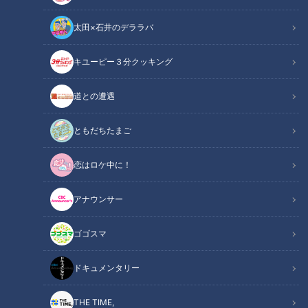
RadiChubu（ラジチューブ）
の記事一覧
太田×石井のデララバ
カテゴリーを絞り込む
キユーピー３分クッキング
道との遭遇
ともだちたまご
恋はロケ中に！
他人には言えない...女性器
アナウンサー
の色が変わる悩み
RadiChubu（ラジチュー
ゴゴスマ
ブ）
八木志芳の私たちは求めてる
2023/07/03 12:00
ドキュメンタリー
健康
ラジチューブ
THE TIME,