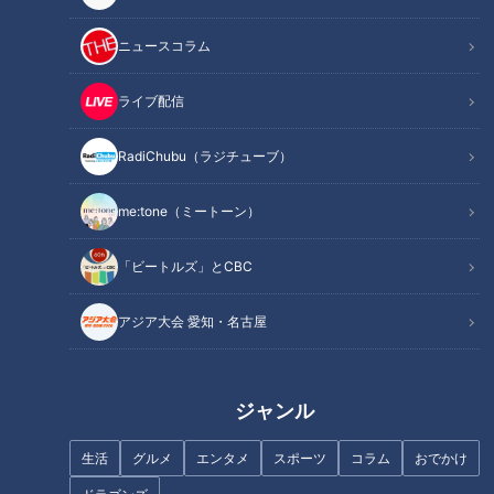
ニュースコラム
1
42
43
ライブ配信
RadiChubu（ラジチューブ）
me:tone（ミートーン）
「ビートルズ」とCBC
アジア大会 愛知・名古屋
ランキング
ジャンル
RANKING
生活
グルメ
エンタメ
スポーツ
コラム
おでかけ
24時間
週間
月間