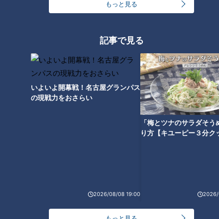
もっと見る
愛知で水難事故が相次ぐ 東栄町では川でおぼれか
けた息子を助けようとし父親が心肺停止の状態で搬
送 田原市ではサーフィン中に公務員の男性（46）
2026/08/08 19:12
がおぼれ死亡
記事で見る
もっと見る
いよいよ開幕戦！名古屋グランパス
の現戦力をおさらい
●
個人情報の取扱いについてはこちらをご覧ください。
「梅とツナのサラダそう
●
特定個人情報等（マイナンバー）の取扱いについてはこちらをご覧くださ
り方【キユーピー３分ク
い。
●
本サイトに掲載されている全ての画像、文章、データの無断転用、転載をお
断りします。詳しくはこちら。
●
Cookieポリシーについてはこちらをご覧ください。
JASRAC許諾番号 9010248012Y45038 / © 2000 CHUBU-NIPPON BROADCASTING
2026/08/08 19:00
2026/
CO.,LTD. © 2014 CBC TELEVISION CO.,LTD. © 2011 CBC RADIO CO.,LTD.
もっと見る