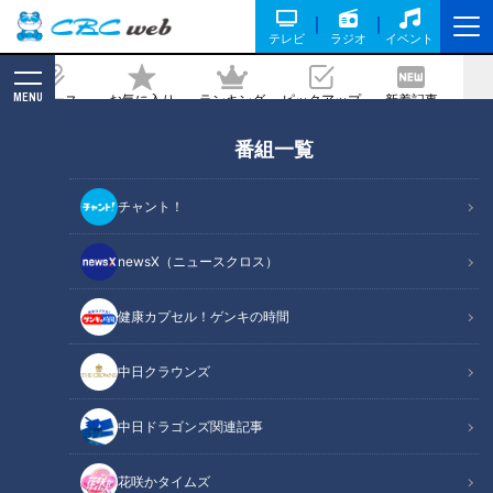
テレビ
ラジオ
イベント
MENU
ニュース
お気に入り
ランキング
ピックアップ
新着記事
CBC MAGAZINE
番組一覧
チャント！
newsX（ニュースクロス）
RadiChubu（ラジチューブ）
読んで聴く、新しい習慣。番組内容を編集した記事からラジオ番組
健康カプセル！ゲンキの時間
を聴いていただける”RadiChubu”。名古屋を拠点とするCBCラジオ
の番組と連動した、中部地方ならではの記事を配信する情報サイト
中日クラウンズ
です。
RadiChubu公式サイト
中日ドラゴンズ関連記事
花咲かタイムズ