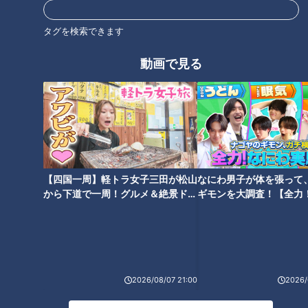
CBCニュース
タグを検索できます
CBC NEWS
動画で見る
男子高校生が乗った自転車にはねられ歩行者の男性
(66)重体 愛知・みよし市
2026/08/09 02:27
名鉄常滑線の駅の線路内で19歳女性が特急列車には
ねられ死亡 一部区間で一時運転見合わせに お盆休
みで空港へ向かう旅行客に影響 愛知・知多市
2026/08/08 20:23
【四国一周】軽トラ女子三田が松山
なにわ男子が体を張って
車いすテニス小田凱人選手 病気と闘う子どもたち
から下道で一周！グルメ＆絶景ドラ
ギモンを大調査！【全力
とふれあいエール スポーツの楽しさ伝える 名古
イブ⑳
験部～ナゴヤのギモン、
屋・緑区
～】
2026/08/08 19:49
ランニング中の50代男性がクマに襲われケガ 体長
約1.3メートルのツキノワグマに腕や足をかまれる
2026/08/07 21:00
2026/
「ついに出たかなという感じ」と近隣住人 東海地
2026/08/08 19:29
方で今年度初の人身被害 岐阜・高山市