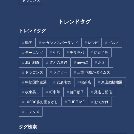
ドラゴンズ
つら〜い「肩こり」…「鎖骨ほぐし」で大改善！あ
なたはどのタイプ？肩こり4つのタイプと改善法
1
トレンドタグ
トレンドタグ
「名古屋駅のパン屋さんランキング」第2位＆第1位
動画
ナガシマスパーランド
レシピ
グルメ
を発表！食感の秘密は“焼きたてを瞬間冷凍”？「ル
2
シュプレーム」の食パンへのこだわり
モーニング
生活
デララバ
伊豆半島
北辻利寿
道との遭遇
newsX
お金
【アナウンサーの2次会？】若狭アナが脱いだ？大
石アナが踊った？水分アナが舞った！？CBC5チャ
ドラゴンズ
ラグビー
三重 花咲かタイムズ
3
ン春祭り・カラオケ大会ほぼすべて見せます！
中部国際空港
友廣南実
喫茶店
東山動植物園
板東英二
町中華
藤田朋子
見逃し配信
もうすぐ5万人！？みてちょ初「アクスタ」を徹底
解剖！【CBC5チャン春祭り 最新情報】
4
10000歩お宝さがし
THE TIME
おでかけ
エンタメ
もっと見る
タグ検索