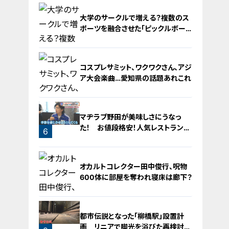
2
大学のサークルで増える？複数のス
ポーツを融合させた「ピックルボー
ル」
コスプレサミット、ワクワクさん、アジ
ア大会楽曲…愛知県の話題あれこれ
4
マヂラブ野田が美味しさにうなっ
た！ お値段格安！人気レストランを
6
運営するのは『名古屋辻学園調理専
門学校』の生徒たち
5
オカルトコレクター田中俊行、呪物
600体に部屋を奪われ寝床は廊下？
都市伝説となった「柳橋駅」設置計
画 リニアで脚光を浴びた再検討の