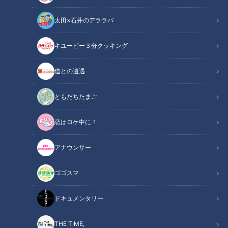
太田×石井のデララバ
キユーピー３分クッキング
CBCテレビ『花咲かタイムズ』うなずキング
道との遭遇
この記事の画像
（全7枚）
ともだちたまご
恋はロケ中に！
アナウンサー
ゴゴスマ
ドキュメンタリー
記事に戻る
THE TIME,