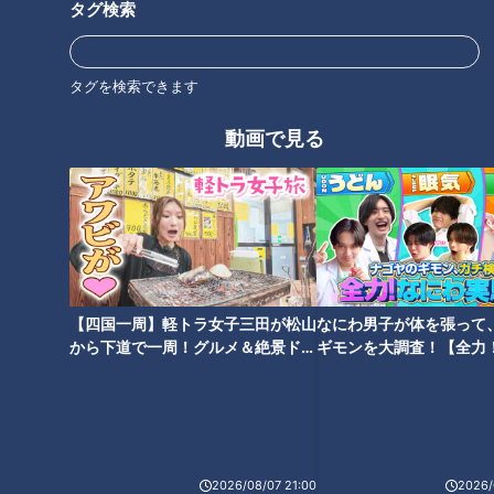
タグ検索
タグを検索できます
40本のエビフライをタワー
動画で見る
石丸幹二「すごい痩せました
に！？ 1本あたり110円の激安や
ね！」…世界一楽なスクワッ
食べ放題も！ 愛知県で愛される
ト！？ダイエットのスペシャリ
驚きの「エビフライメニュー」
ストに学ぶ「無理なくやせる方
7選
法」
【四国一周】軽トラ女子三田が松山
なにわ男子が体を張って
から下道で一周！グルメ＆絶景ドラ
ギモンを大調査！【全力
イブ⑳
験部～ナゴヤのギモン、
高速道路直通の〝あの東海地方
「夏までに10kg痩せる」ダイエ
～】
人気スポット″が進化して さら
ットの落とし穴…「内臓脂肪」
に1日中遊べるように！！
お腹へこませ大作戦
2026/08/07 21:00
2026/