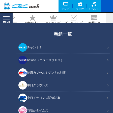
テレビ
ラジオ
イベント
MENU
ニュース
お気に入り
ランキング
ピックアップ
新着記事
CBC MAGAZINE
番組一覧
東海地方の最新版“コスパ最強”焼き肉3
連発
チャント！
記事に戻る
newsX（ニュースクロス）
健康カプセル！ゲンキの時間
中日クラウンズ
中日ドラゴンズ関連記事
花咲かタイムズ