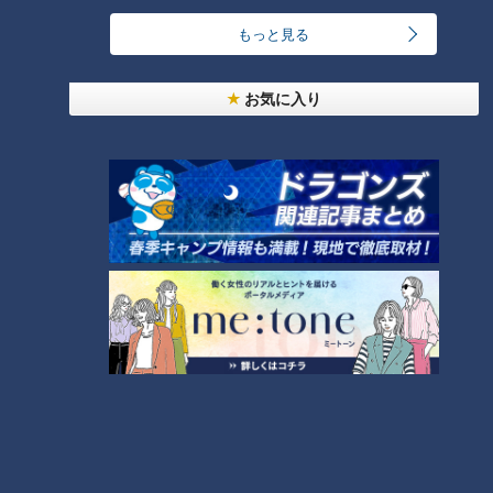
RANKING
もっと見る
24時間
週間
月間
お気に入り
ゴスペラーズ酒井雄二が語る、音頭とあんこの魅力
中村彩賀の10000歩お宝さがし｜グルメ＆名所！
雨の三重・四日市市でお宝探し【チャント！特集】
2
1
「豆腐と天かすの卵とじ丼」の作り方【キユーピー
３分クッキング】
3
汗をかかないと熱中症のリスクあり！汗をかきにく
い人はどうしたらいいの？
4