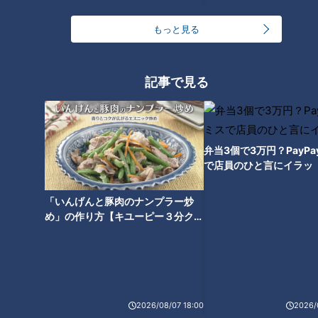
もっと見る
冷蔵庫に入れると“劇的に甘くな
る”果物がある！？「冷蔵庫に入
記事で見る
れる」or「入れない」それぞれ
の果物のベストな保存方法は？
弁当3個で3万円？PayP
で店員のひと言にイラッ
「いんげんと豚肉のナンプラー炒
め」の作り方【キユーピー３分クッ
キング】
2026/08/07 18:00
2026/
ランキング