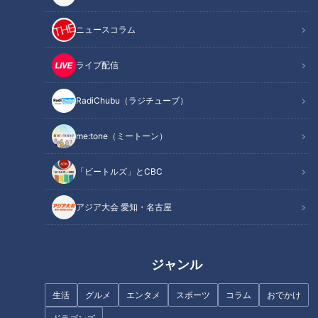
ニュースコラム
この記事を見たあなたへのおすすめ
ライブ配信
RadiChubu（ラジチューブ）
フランス人は菓子店「シャトレ
ーゼ」の店名に顔を赤らめる？
me:tone（ミートーン）
友廣アナの自転車旅｜知多半島
から渥美半島の先端へ！新シリ
「ビートルズ」とCBC
ーズ始動 125kmの自転車旅！
【チャント！特集】
アジア大会 愛知・名古屋
ジャンル
【クセツヨ食堂】キャラ強烈！
岐阜に美味しい焼肉店が勢揃い
生活
グルメ
エンタメ
スポーツ
コラム
おでかけ
マスター作る 大人気名古屋トン
「養老焼肉街道」の厳選5店
テキ【チャント！特集】