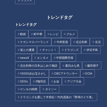
ドラゴンズ
トレンドタグ
トレンドタグ
まるでウォータースライダー！
近鉄特急「ひのとり」展望席最
動画
町中華
レシピ
グルメ
話題になった名門ホテルや日本
前列を初体験
酒は今… 伊勢志摩サミットのレ
ナガシマスパーランド
中村彩賀
北辻利寿
生活
ガシー“遺産”は？ 開催から10年
道との遭遇
チャント！
ドラゴンズ
伊豆半島
三重･志摩市の賢島
タグ
newsX
エンタメ
中部国際空港
北辻利寿の日本はじめて物語
夏目みな美
藤田朋子
グルメ
おでかけ
うなずキング
愛知
10000歩お宝さがし
CBCアナウンサー
DCM
花咲かタイムズ
SDGs
if珈琲店
お金
アジア大会
ゲンキの時間
ダイソー
ドラゴンズを愛して半世紀！竹内茂喜の『野球のドテ煮』
オススメ関連コンテンツ