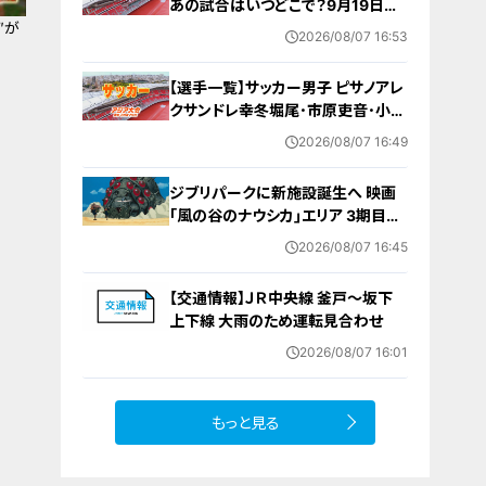
あの試合はいつどこで？9月19日
″が
（土）～10月4日（日）【アジア大会 ア
2026/08/07 16:53
ジアパラ大会2026 愛知･名古屋】ス
ケジュール･出場選手･アクセス 随時
【選手一覧】サッカー男子 ピサノアレ
更新
クサンドレ幸冬堀尾･市原吏音･小杉
啓太など 日本代表選手【アジア大会
2026/08/07 16:49
愛知･名古屋 2026】
ジブリパークに新施設誕生へ 映画
｢風の谷のナウシカ｣エリア 3期目の
整備方針発表 ｢強烈な光を放つコン
2026/08/07 16:45
テンツ｣ 愛知･長久手市
【交通情報】ＪＲ中央線 釜戸～坂下
上下線 大雨のため運転見合わせ
2026/08/07 16:01
もっと見る