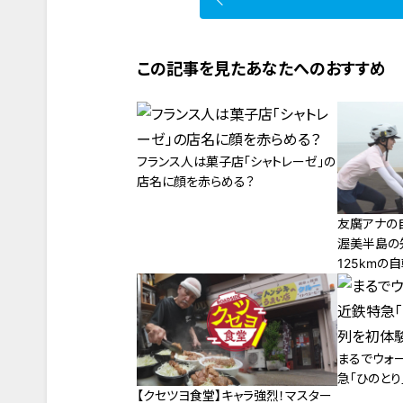
この記事を見たあなたへのおすすめ
フランス人は菓子店「シャトレーゼ」の
店名に顔を赤らめる？
友廣アナの
渥美半島の
125kmの
まるでウォ
急「ひのと
【クセツヨ食堂】キャラ強烈！マスター