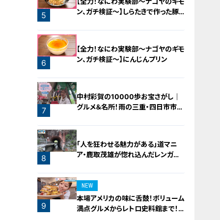
【全力！なにわ実験部～ナゴヤのギモ
ン、ガチ検証～】しらたきで作った豚
5
バラミンチの油そば
【全力！なにわ実験部～ナゴヤのギモ
ン、ガチ検証～】にんじんプリン
6
中村彩賀の10000歩お宝さがし｜
グルメ＆名所！雨の三重・四日市市で
7
お宝探し【チャント！特集】
「人を狂わせる魅力がある」道マニ
ア・鹿取茂雄が惚れ込んだレンガの
8
橋梁とは？未公開の道3選
NEW
本場アメリカの味に舌鼓！ボリューム
9
満点グルメからレトロ史料館まで！
愛知・東海市の感動スポット3選