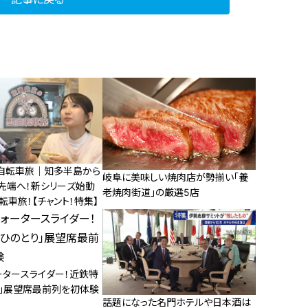
自転車旅｜知多半島から
岐阜に美味しい焼肉店が勢揃い「養
先端へ！新シリーズ始動
老焼肉街道」の厳選5店
自転車旅！【チャント！特集】
ータースライダー！近鉄特
り」展望席最前列を初体験
話題になった名門ホテルや日本酒は