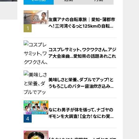
友廣アナの自転車旅｜愛知・蒲郡市
へ！三河湾ぐるっと125kmの自転車
1
旅！【チャント！特集】
コスプレサミット、ワクワクさん、アジ
ア大会楽曲…愛知県の話題あれこれ
美味しさと栄養、ダブルでアップ！と
うもろこしのバター醤油炊き込みご
飯
2
なにわ男子が体を張って、ナゴヤの
ギモンを大調査！【全力！なにわ実験
4
部～ナゴヤのギモン、ガチ検証～】
3