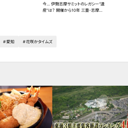
今… 伊勢志摩サミットのレガシー“遺
産”は？ 開催から10年 三重･志摩市
の賢島
愛知
花咲かタイムズ