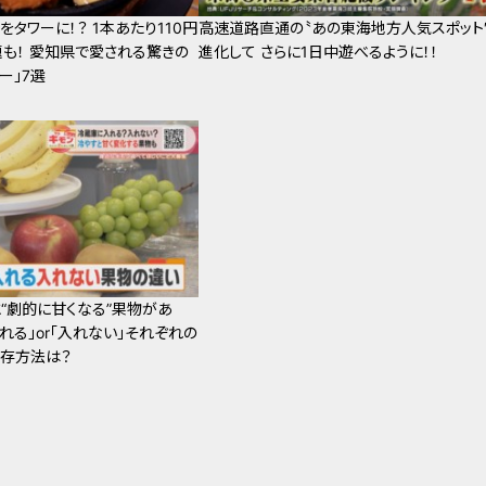
をタワーに！？ 1本あたり110円
高速道路直通の〝あの東海地方人気スポット
も！ 愛知県で愛される驚きの
進化して さらに1日中遊べるように！！
ー」7選
“劇的に甘くなる”果物があ
れる」or「入れない」それぞれの
存方法は？