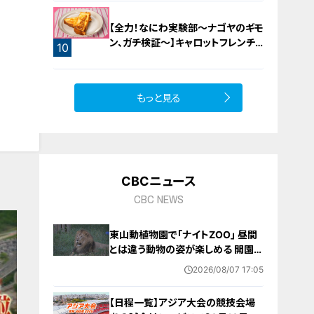
【全力！なにわ実験部～ナゴヤのギモ
ン、ガチ検証～】キャロットフレンチ
10
ロースト
もっと見る
CBCニュース
CBC NEWS
東山動植物園で｢ナイトZOO｣ 昼間
とは違う動物の姿が楽しめる 開園時
間は約3時間半延長 プロジェクショ
2026/08/07 17:05
ンマッピングやトークイベントも 8月
8日から開催 名古屋
【日程一覧】アジア大会の競技会場