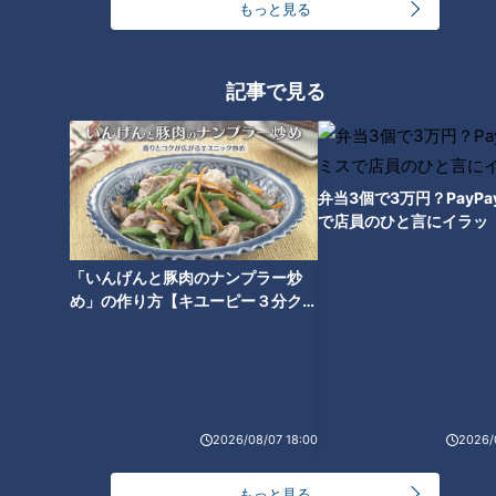
もっと見る
「例えばまだかたくて、食べにくいもの。かたい桃とか、かた
い柿とか、追熟が必要なものは常温で置いて、やわらかくなっ
てから食べる。常温の方が（熟成を促す）エチレンガスがたく
記事で見る
さん出るので追熟が早くなる。冷やすとエチレンガスが出にく
くなるし呼吸も減るので」
弁当3個で3万円？PayP
桃や柿など買ったときに固く、追熟が必要な果物はすぐに冷蔵
で店員のひと言にイラッ
庫に入れず、常温で食べ頃を待ってから冷蔵庫に入れましょ
う。
「いんげんと豚肉のナンプラー炒
め」の作り方【キユーピー３分クッ
キング】
トロピカルフルーツは冷蔵保存に向かない？冷蔵
でおいしくなるフルーツは？
2026/08/07 18:00
2026/
もっと見る