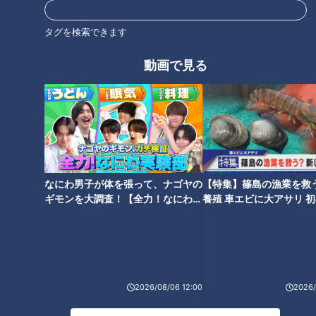
冷蔵庫に入れる果物といえば、イチゴやブドウのように、果皮
タグを検索できます
が薄くて果肉が柔らかいもの。これらのフルーツは、常温では
傷みやすくなります。しかし、中には買ってすぐ冷蔵庫に入れ
動画で見る
てはいけない果物も。
なにわ男子が体を張って、ナゴヤの
【特集】篠島の漁業を救
ギモンを大調査！【全力！なにわ実
養殖 車エビに大アサリ 
験部～ナゴヤのギモン、ガチ検証
【newsX】
～】
CBCテレビ：画像『チャント！』
2026/08/06 12:00
2026/
（体を張るフルーツ研究家・中野瑞樹さん）