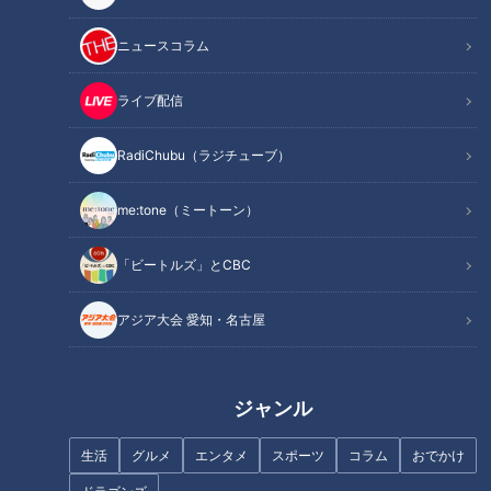
いて調査しました。
ニュースコラム
INDEX
ライブ配信
冷蔵保存に向く果物の特徴は？入れるタイミングにも注
意！
RadiChubu（ラジチューブ）
トロピカルフルーツは冷蔵保存に向かない？冷蔵でおいし
くなるフルーツは？
me:tone（ミートーン）
冷やすと甘くなるのは「果糖」が多いフルーツ！種類と好
みで使い分けがベスト
「ビートルズ」とCBC
オススメ関連コンテンツ
アジア大会 愛知・名古屋
冷蔵保存に向く果物の特徴は？入れるタイミング
ジャンル
にも注意！
生活
グルメ
エンタメ
スポーツ
コラム
おでかけ