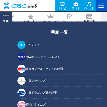
テレビ
ラジオ
イベント
MENU
ニュース
お気に入り
ランキング
ピックアップ
新着記事
CBC MAGAZINE
番組一覧
冷蔵庫に入れると“劇的に甘くなる”果物
がある！？「冷蔵庫に入れる」or「入れ
チャント！
ない」それぞれの果物のベストな保存方
法は？
newsX（ニュースクロス）
2023/09/26 16:50
2023年9月18日放送
健康カプセル！ゲンキの時間
中日クラウンズ
中日ドラゴンズ関連記事
花咲かタイムズ