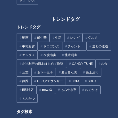
ドラゴンズ
トレンドタグ
トレンドタグ
動画
町中華
生活
レシピ
グルメ
中村彩賀
ドラゴンズ
チャント！
道との遭遇
エンタメ
友廣南実
北辻利寿
CBCテレビ：画像『チャント！』
北辻利寿の日本はじめて物語
CANDY TUNE
お金
今回のギモンは「冷蔵庫に入れる果物と入れない果物、一体何
三重
坂下千里子
夏目みな美
角上清司
が違うのか？」について。“体を張るフルーツ研究家”の中野瑞
静岡
CBCアナウンサー
DCM
SDGs
樹さんに聞きました。まず、「冷蔵庫に入れたほうがいい」果
if珈琲店
newsX
あみやき亭
おでかけ
物を見極めるポイントは２つあるといいます。
とんかつ
（体を張るフルーツ研究家・中野瑞樹さん）
タグ検索
「常温だと傷みやすいかどうかが、ひとつ目のポイント」