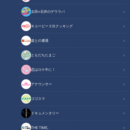
太田×石井のデララバ
キユーピー３分クッキング
CBCテレビ：画像『チャント！』
道との遭遇
チャント！
「チャント！」特集
ともだちたまご
恋はロケ中に！
毎日の生活の中で、ちょっと気になるギモンが湧いてくること
があります。そんなギモンを解決するのが「暮らしのギモンち
アナウンサー
ょいと解決しましょう課」の中山真希調査員（以下、中山調査
員）です。
ゴゴスマ
今回のギモンは“果物の保存方法”について。果物を買ったら、
ドキュメンタリー
とりあえず冷蔵庫に入れてしまっていませんか？「冷蔵保存」
した方がいい果物と「常温保存」した方がいい果物の違いにつ
THE TIME,