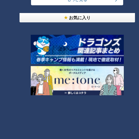
お気に入り
CBCテレビ：画像『チャント！』
では、逆に冷蔵庫には入れない果物には、どんなものがあるの
でしょうか。
（体を張るフルーツ研究家・中野瑞樹さん）
「基本的に覚えておいてほしいのは、トロピカル系のフルーツ
は冷やしすぎると傷みやすい。バナナは冷蔵庫にずっと置いて
おくと、真っ黒になる。低温障害というんですけど。トロピカ
ル系のフルーツは冷やすのを注意したほうがいい」