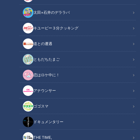
太田×石井のデララバ
キユーピー３分クッキング
記事に戻る
道との遭遇
ともだちたまご
この記事を見たあなたへのおすすめ
恋はロケ中に！
アナウンサー
「電話が長いんすよ」川上憲伸
「もう忘れろ」川上憲伸が明か
が明かす井端弘和との特別な絆
す谷繁元信への頭部死球と救い
ゴゴスマ
の言葉
ドキュメンタリー
THE TIME,