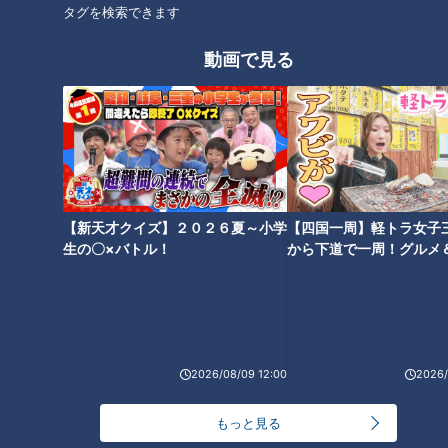
タグを検索できます
動画で見る
ランキング
RANKING
24時間
週間
月間
【新天才クイズ】２０２６夏～小学
【四国一周】軽トラ女子
生の〇×バトル！
から下道で一周！グルメ
イブ⑳
NEW
「心筋梗塞」生死の分かれ道は？…“夏の厳しい暑
1
さ”もきっかけに！発症前のキケンなサインと対処
法
「すごい痩せましたね！」…世界一楽なスクワッ
2026/08/09 12:00
2026/
ト！？ダイエットのスペシャリストに学ぶ「無理な
2
くやせる方法」
もっと見る