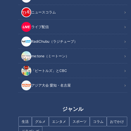
中日OB・川上憲伸が語る。意表
ニュースコラム
を突いてくるこんなバッターは
大島康徳さん「自分の人生を命
嫌だ
をしっかり生ききる」松坂大輔
ライブ配信
投手「自分への期待がなくなっ
たら進めない！」野球を通した
RadiChubu（ラジチューブ）
生き様を振り返る
me:tone（ミートーン）
「絶対やるぞ」井端弘和が鼓舞
「ビートルズ」とCBC
した川上憲伸2002年ノーヒット
今中慎二「根尾よ、このままで
ノーラン
は終わってしまうぞ」大先輩の
アジア大会 愛知・名古屋
言葉とドラゴンズ根尾昂の覚悟
タグ
ジャンル
ドラゴンズ
野球
なるほど
ラジチューブ
生活
グルメ
エンタメ
スポーツ
コラム
おでかけ