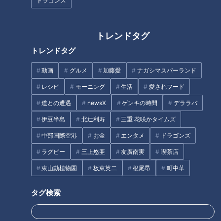
ドラゴンズ
オススメ関連コンテンツ
トレンドタグ
中日OB・中村武志が忠告。「ピ
ペルー料理店で食べてみた。食
トレンドタグ
ッチクロック」は打者と捕手が
感が独特な「チョクロ」
キー
動画
グルメ
加藤愛
ナガシマスパーランド
レシピ
モーニング
生活
愛されフード
2/20(木)のドラ魂キングは…
ムネリン参加で中日ドラゴンズ
道との遭遇
newsX
ゲンキの時間
デララバ
が得られるものとは？OB・彦野
利勝が解説
伊豆半島
北辻利寿
三重 花咲かタイムズ
中部国際空港
お金
エンタメ
ドラゴンズ
10/1(水)のドラ魂キングは…
ラグビー
三上悠亜
友廣南実
喫茶店
東山動植物園
板東英二
根尾昂
町中華
タグ検索