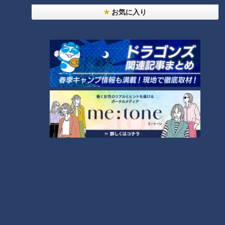
お気に入り
「人を狂わせる魅力がある」道マニア・鹿取茂雄が
惚れ込んだレンガの橋梁とは？未公開の道3選
8
7
助かった命を守るには？熊本地震、初の災害関連死
か
NEW
モーニング娘。‘26井上春華がハロメンで仲良くし
たいと思っている人は？
9
もっと見る
CBCニュース
CBC NEWS
10
「アラームが壊れていた」名古屋市バスの運転手が