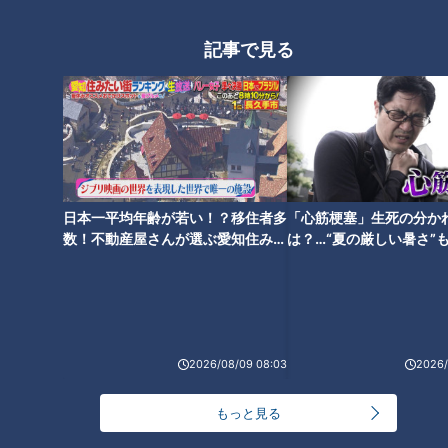
「夏の脳梗塞」熱中症に似ている！？…生死の分か
れ道！経験者から学ぶ“発症時の身体の異変”
3
記事で見る
大学のサークルで増える？複数のスポーツを融合さ
せた「ピックルボール」
ＣＢＣ小川実桜アナ、呪術廻戦展で痛感した「自分
日本一平均年齢が若い！？移住者多
「心筋梗塞」生死の分か
に一番遠い職業」
数！不動産屋さんが選ぶ愛知住みた
は？…“夏の厳しい暑さ”
い街ランキング1位は？
に！発症前のキケンなサ
法
友廣アナの自転車旅｜愛知・蒲郡市へ！三河湾ぐる
っと125kmの自転車旅！【チャント！特集】
6
4
2026/08/09 08:03
2026/
師匠は鶴瓶。笑福亭鉄瓶が語る弟子入りまでの苦難
5
もっと見る