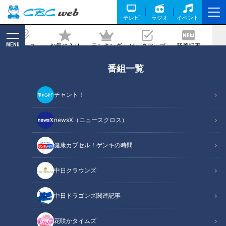
テレビ
ラジオ
イベント
MENU
ニュース
お気に入り
ランキング
ピックアップ
新着記事
CBC MAGAZINE
番組一覧
「甘くなったら続けられない」川上憲伸
が明かす谷繁元信の配球哲学
チャント！
記事に戻る
newsX（ニュースクロス）
健康カプセル！ゲンキの時間
中日クラウンズ
「甘くなったら続けられない」川上憲伸が明かす谷繁元信の配球哲学
中日ドラゴンズ関連記事
この記事の画像
（全1枚）
花咲かタイムズ