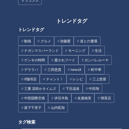
ドラゴンズ
GENERATIONS参戦！絶対二度
見しちゃう仰天グルメ3連発！
CBC若狭アナが体操服で“華
【花咲かタイムズ】
麗？”にジャンプ！トランポリン
トレンドタグ
のアトラクションを生実況で紹
トレンドタグ
介！
動画
グルメ
加藤愛
道との遭遇
ナガシマスパーランド
モーニング
生活
ゲンキの時間
愛されフード
ガンバレルーヤ
CBCの若狭アナが90歳洋菓子店
若狭アナが三重県伊勢市で巨大
デララバ
三田悠貴
newsX
町中華
主の愛されアップルパイを紹
凧あげに挑戦！76歳の立体凧作
if珈琲店
チャント！
レシピ
三上悠亜
介！ベテランの技を生実況！
家のスゴ技を紹介！
三重 花咲かタイムズ
下呂温泉
中田翔
タグ
中部国際空港
伊豆半島
友廣南実
喫茶店
エンタメ
THE TIME
若狭敬一
坂下千里子
山内彩加
タグ検索