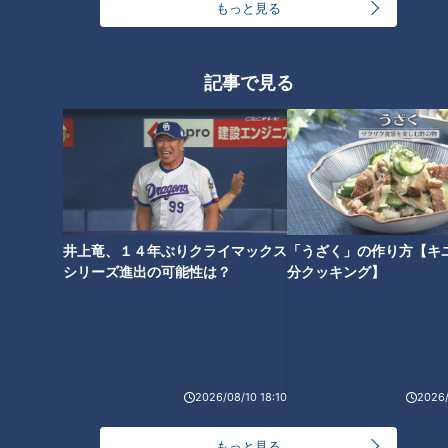
もっと見る
記事で見る
井上竜、１４年ぶりクライマックス
「うざく」の作り方【キ
シリーズ進出の可能性は？
分クッキング】
ランキング
RANKING
24時間
週間
月間
2026/08/10 18:10
2026/
モーニング娘。‘26井上春華がハロメンで仲良くし
たいと思っている人は？
もっと見る