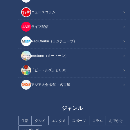
記事に戻る
ニュースコラム
この記事を見たあなたへのおすすめ
ライブ配信
RadiChubu（ラジチューブ）
me:tone（ミートーン）
超一流シェフのガチ審査！人気
「ビートルズ」とCBC
企画スイーツジャッジ！【花咲
CBC若狭アナがシュートボクシ
かタイムズ】
ングに挑戦！日本一4回の天才
アジア大会 愛知・名古屋
格闘技少年とスパーリング！
ジャンル
生活
グルメ
エンタメ
スポーツ
コラム
おでかけ