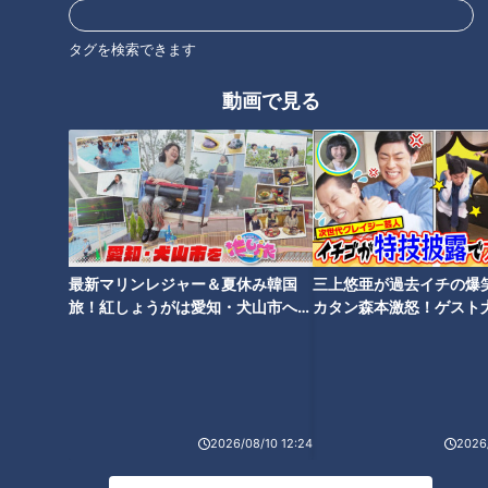
オススメ関連コンテンツ
タグを検索できます
動画で見る
わかさけいいちくん再び！CBC
CBC若狭アナがくだを巻く！
若狭アナがヨーヨー世界チャン
『THE TIME,』中継に「取り扱
ピオンのスゴ技を紹介！
い注意」なお酒が登場！
最新マリンレジャー＆夏休み韓国
三上悠亜が過去イチの爆
旅！紅しょうがは愛知・犬山市へ
カタン森本激怒！ゲスト
【花咲かタイムズ】
【ともだちたまご】
わかさけいいちくん(8)の笑撃！
CBC若狭アナが『THE TIME,』
2026/08/10 12:24
2026/
中継に登場！