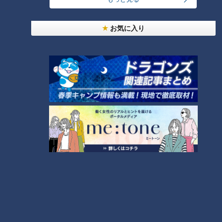
大学のサークルで増える？複数のスポーツを融合さ
お気に入り
せた「ピックルボール」
「心筋梗塞」生死の分かれ道は？…“夏の厳しい暑
さ”もきっかけに！発症前のキケンなサインと対処
3
法
1
友廣アナの自転車旅｜愛知・蒲郡市へ！三河湾ぐる
っと125kmの自転車旅！【チャント！特集】
4
2
本場アメリカの味に舌鼓！ボリューム満点グルメか
らレトロ史料館まで！愛知・東海市の感動スポット
5
3選
売り切れ続出？「ゆかり」の坂角総本舗がサブレを
発売