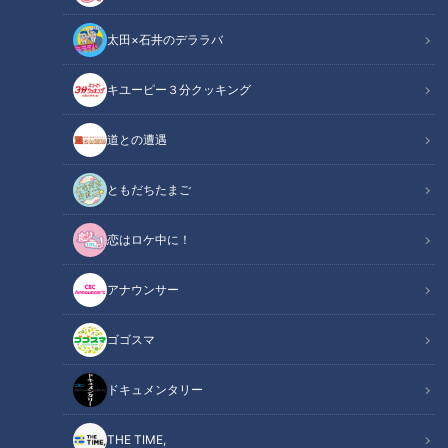
太田×石井のデララバ
キユーピー３分クッキング
CBC若狭アナがマジシャン日本一を紹介！昭和のおもちゃで超絶スゴ
技！
道との遭遇
この記事の画像
（全6枚）
ともだちたまご
恋はロケ中に！
アナウンサー
ゴゴスマ
ドキュメンタリー
THE TIME,