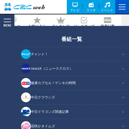
テレビ
ラジオ
イベント
MENU
ニュース
お気に入り
ランキング
ピックアップ
新着記事
CBC MAGAZINE
番組一覧
CBC若狭アナがマジシャン日本一を紹
介！昭和のおもちゃで超絶スゴ技！
チャント！
記事に戻る
newsX（ニュースクロス）
健康カプセル！ゲンキの時間
中日クラウンズ
中日ドラゴンズ関連記事
花咲かタイムズ