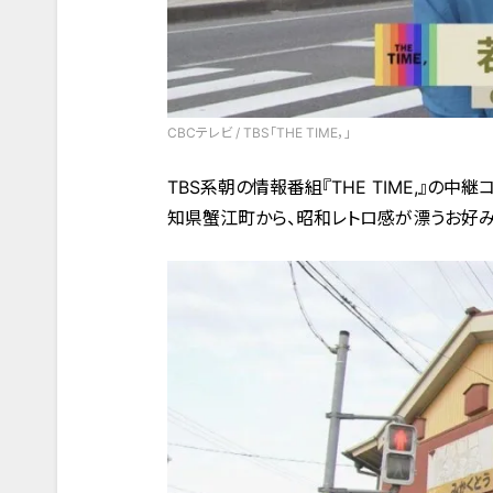
CBCテレビ / TBS「THE TIME，」
TBS系朝の情報番組『THE TIME,』の
知県蟹江町から、昭和レトロ感が漂うお好