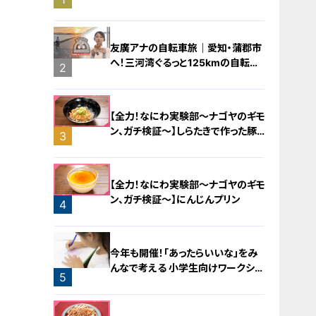
橋梁とは？未公開の道3選
友廣アナの自転車旅｜愛知・蒲郡市
へ！三河湾ぐるっと125kmの自転車
2
旅！【チャント！特集】
【全力！なにわ実験部～ナゴヤのギモ
ン、ガチ検証～】しらたきで作った豚
3
バラミンチの油そば
【全力！なにわ実験部～ナゴヤのギモ
ン、ガチ検証～】にんじんプリン
4
今年も開催！「あったらいいな」をみ
んなで考える 小学生向けワークショ
5
ップを大府市で開催