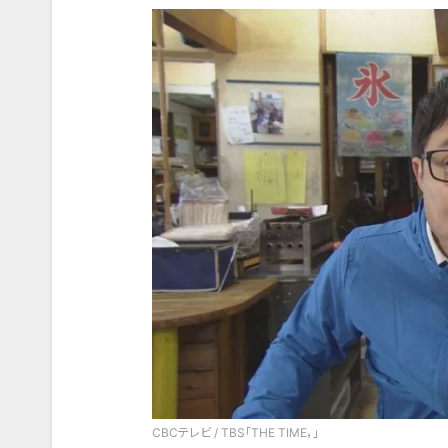
CBCテレビ / TBS「THE TIME，」