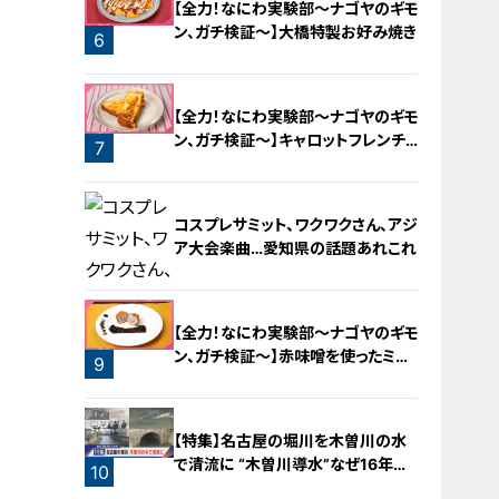
【全力！なにわ実験部～ナゴヤのギモ
ン、ガチ検証～】大橋特製お好み焼き
6
【全力！なにわ実験部～ナゴヤのギモ
ン、ガチ検証～】キャロットフレンチ
7
ロースト
コスプレサミット、ワクワクさん、アジ
ア大会楽曲…愛知県の話題あれこれ
【全力！なにわ実験部～ナゴヤのギモ
ン、ガチ検証～】赤味噌を使ったミル
9
フィーユ味噌トンカツ
8
【特集】名古屋の堀川を木曽川の水
で清流に “木曽川導水”なぜ16年ぶ
10
り？【newsX】