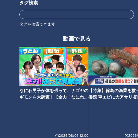
タグ検索
タグを検索できます
【次の動画】外出には勇気がい
【前の動画】２年間で変わった
動画で見る
ります！床の色を気にする理由
ことは…ワセリンを使っていた
は…「ピエロと呼ばれた息子」
当時の様子～CBCテレビ定期配
第６５話
信型ドキュメンタリー「ピエロ
と呼ばれた息子」第６３話
なにわ男子が体を張って、ナゴヤの
【特集】篠島の漁業を救
お試し散歩！歩いて登校できる
突然の“親離れ”！？ラジオ出演
ギモンを大調査！【全力！なにわ実
養殖 車エビに大アサリ 
かな？足腰が強くなった賀久く
で見せた成長とは…道化師様魚
験部～ナゴヤのギモン、ガチ検証
【newsX】
ん…５０キロ走れる？～CBCテ
鱗癬の日々で～CBCテレビ定期
～】
レビ定期配信型ドキュメンタリ
配信型ドキュメンタリー「ピエ
ー「ピエロと呼ばれた息子」第
ロと呼ばれた息子」第６１話
６２話
2026/08/06 12:00
2026/