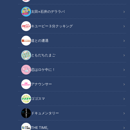
太田×石井のデララバ
キユーピー３分クッキング
道との遭遇
父母の努力！去年は風呂場でプールも…今年は外で！！暑さ回避の策
は…～CBCテレビ定期配信型ドキュメンタリー「ピエロと呼ばれた息
ともだちたまご
子」第６４話
恋はロケ中に！
この記事の画像
（全1枚）
アナウンサー
ゴゴスマ
ドキュメンタリー
記事に戻る
THE TIME,