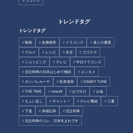
ドラゴンズ
と呼ばれた息子」第120話
トレンドタグ
トレンドタグ
【当日取材】危険な暑さ！３
【賀久くんのナイトルーティ
動画
友廣南実
ドラゴンズ
道との遭遇
８℃の発熱も…猛暑の中、賀久
ン】母ちゃんが取得した資格と
グルメ
レシピ
生活
ゴゴスマ
くんは～配信型ドキュメンタリ
は…CBCテレビ定期配信型ドキ
ー「ピエロと呼ばれた息子」第
ュメンタリー「ピエロと呼ばれ
ショッピング
テレビ
中日ドラゴンズ
タグ
１２５話
た息子」第５１話
北辻利寿の日本はじめて物語
エンタメ
ガンバレルーヤ
松本道弥
CANDY TUNE
動画
ドキュメンタリー
WEB限定
THE TIME
newsX
おでかけ
お金
ピエロと呼ばれた息子
ちょい足し
チャント！
テレビ番組
三重
下道
井端弘和
北辻利寿
オススメ関連コンテンツ
北辻利寿のコレ、日本生まれです