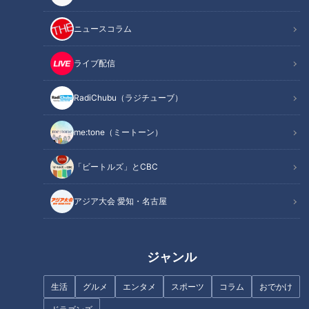
この記事を見たあなたへのおすすめ
ニュースコラム
ライブ配信
RadiChubu（ラジチューブ）
me:tone（ミートーン）
魚鱗癬と闘う仲間との交流…三
【長編】ピエロと呼ばれた息子
重と京都の“魚鱗癬の会”「ピエ
～取材5年 皮膚の難病・道化
ロと呼ばれた息子」第６７話
師様魚鱗癬～2025年3月30日地
「ビートルズ」とCBC
上波放送
アジア大会 愛知・名古屋
ジャンル
退院した翌日…再び入院。繰り
まるで“食べるスープ”！？アツ
返していた病院での暮らし…配
アツの肉汁あふれ出す！岐阜の
生活
グルメ
エンタメ
スポーツ
コラム
おでかけ
信型ドキュメンタリー「ピエロ
名店「岐州」の焼餃子が絶品