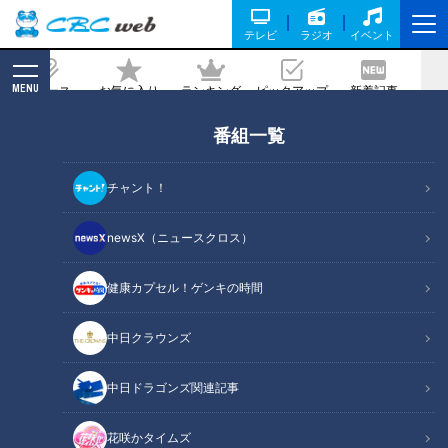
テレビ
ラジオ
イベント
MENU
ニュース
お気に入り
ランキング
ピックアップ
新着記事
CBC MAGAZINE
番組一覧
父母の努力！去年は風呂場でプールも…
今年は外で！！暑さ回避の策は…～CBC
チャント！
テレビ定期配信型ドキュメンタリー「ピ
エロと呼ばれた息子」第６４話
newsX（ニュースクロス）
健康カプセル！ゲンキの時間
記事に戻る
中日クラウンズ
中日ドラゴンズ関連記事
花咲かタイムズ