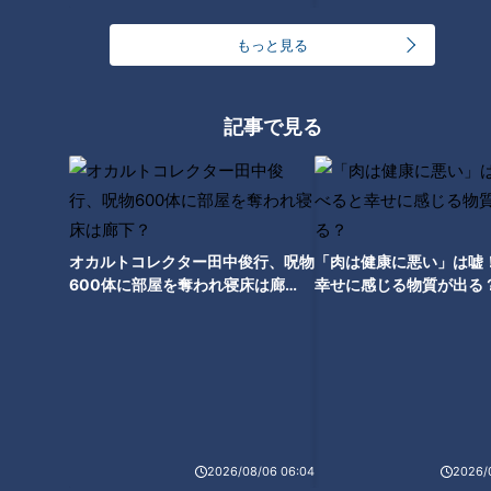
もっと見る
３８．３℃の発熱…上がって、
下がって…また上がる。コロナ
禍だからこそ知ってほしい魚鱗
記事で見る
癬の症状～CBCテレビ定期配信
型ドキュメンタリー「ピエロと
呼ばれた息子」第６０話
オカルトコレクター田中俊行、呪物
「肉は健康に悪い」は嘘
600体に部屋を奪われ寝床は廊
幸せに感じる物質が出る
下？
ランキング
2026/08/06 06:04
2026/
RANKING