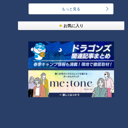
24時間
週間
月間
もっと見る
お気に入り
「人を狂わせる魅力がある」道マニア・鹿取茂雄が
惚れ込んだレンガの橋梁とは？未公開の道3選
1
友廣アナの自転車旅｜愛知・蒲郡市へ！三河湾ぐる
っと125kmの自転車旅！【チャント！特集】
2
NEW
【全力！なにわ実験部～ナゴヤのギモン、ガチ検証
3
～】しらたきで作った豚バラミンチの油そば
NEW
【全力！なにわ実験部～ナゴヤのギモン、ガチ検証
4
～】にんじんプリン