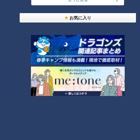
24時間
週間
月間
お気に入り
「人を狂わせる魅力がある」道マニア・鹿取茂雄が
惚れ込んだレンガの橋梁とは？未公開の道3選
1
NEW
【全力！なにわ実験部～ナゴヤのギモン、ガチ検証
2
～】しらたきで作った豚バラミンチの油そば
友廣アナの自転車旅｜愛知・蒲郡市へ！三河湾ぐる
っと125kmの自転車旅！【チャント！特集】
3
NEW
【全力！なにわ実験部～ナゴヤのギモン、ガチ検証
4
～】にんじんプリン