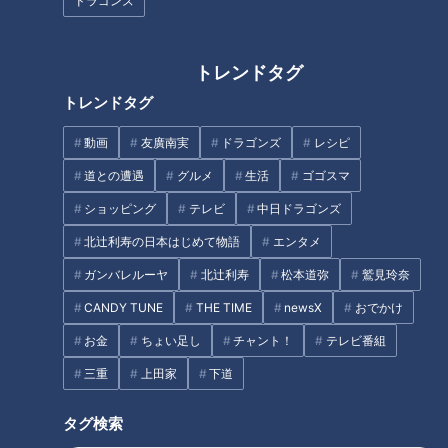
ドラゴンズ
わいに迫る！
菜が食べ放題の大満足BBQ！岐
阜県美濃加茂市でなりゆきグル
メ旅
トレンドタグ
トレンドタグ
動画
友廣南実
ドラゴンズ
レシピ
LiSAさん初のセレモニアルピッ
ウイスキーがお好きですか？～
道との遭遇
グルメ
生活
ゴゴスマ
チ！気になり始めた皆様へ贈る
サッカーW杯の夏に思う～
ショッピング
テレビ
中日ドラゴンズ
「続・ドラゴンズ入門！」
北辻利寿の日本はじめて物語
エンタメ
タグ
ガンバレルーヤ
北辻利寿
松本道弥
鷲見玲奈
北辻利寿
コラム
CANDY TUNE
THE TIME
newsX
おでかけ
お金
ちょい足し
チャント！
テレビ番組
三重
上田家
下道
オススメ関連コンテンツ
タグ検索