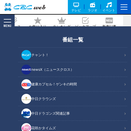
テレビ
ラジオ
イベント
MENU
ニュース
お気に入り
ランキング
ピックアップ
新着記事
CBC MAGAZINE
番組一覧
この飲み物にこんなに糖分！？「スポー
ツの秋」に知っておきたい健康の知識
チャント！
記事に戻る
newsX（ニュースクロス）
健康カプセル！ゲンキの時間
中日クラウンズ
中日ドラゴンズ関連記事
花咲かタイムズ