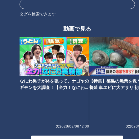
タグを検索できます
動画で見る
ビールを美味しく飲んでいます
ウイスキーがお好きですか？～
か？
サッカーW杯の夏に思う～
なにわ男子が体を張って、ナゴヤの
【特集】篠島の漁業を救
ギモンを大調査！【全力！なにわ実
養殖 車エビに大アサリ 
和菓子とスナック菓子～美味し
レトルトがルーを追い越した！
験部～ナゴヤのギモン、ガチ検証
【newsX】
い味の先にある令和時代のキー
カレー業界に大きな変革の波
～】
ワード
2026/08/06 12:00
2026/