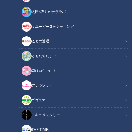
太田×石井のデララバ
キユーピー３分クッキング
この飲み物にこんなに糖分！？「スポーツの秋」に知っておきたい健康
の知識
道との遭遇
この記事の画像
（全6枚）
ともだちたまご
恋はロケ中に！
アナウンサー
ゴゴスマ
ドキュメンタリー
THE TIME,