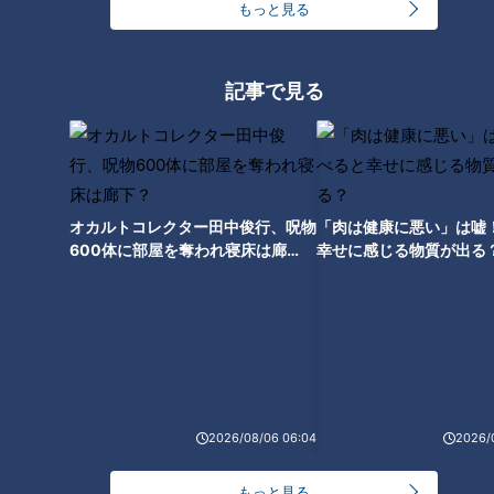
もっと見る
サンマが食べたい！好物の「秋
記事で見る
の味」信じられない高値に走る
衝撃
オカルトコレクター田中俊行、呪物
「肉は健康に悪い」は嘘
600体に部屋を奪われ寝床は廊
幸せに感じる物質が出る
下？
2026/08/06 06:04
2026/
ランキング
RANKING
もっと見る