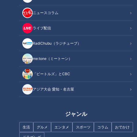
記事に戻る
ニュースコラム
この記事を見たあなたへのおすすめ
ライブ配信
RadiChubu（ラジチューブ）
「困った！ペットボトルの蓋が
me:tone（ミートーン）
開かない」。こんなとき知って
朝の中継でお馴染み！CBC若狭
いたら便利な小技。
「ビートルズ」とCBC
アナが世界一「高い」飲み物を
リポート！
アジア大会 愛知・名古屋
ジャンル
生活
グルメ
エンタメ
スポーツ
コラム
おでかけ
もはや飲み物！？「白いあんか
食べたかった…！八丁味噌だれ
けチャーハン」の“やさしい”味
のとろっ玉みそかつや、地元野