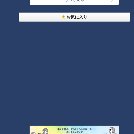
お気に入り
ランキング
RANKING
24時間
週間
月間
友廣アナの自転車旅｜愛知・蒲郡市へ！三河湾ぐる
っと125kmの自転車旅！【チャント！特集】
1
大学のサークルで増える？複数のスポーツを融合さ
せた「ピックルボール」
盛り放題のモーニングが「400円」！？人気すぎて
客殺到 名古屋＆岐阜の「激安モーニング」とは？
3