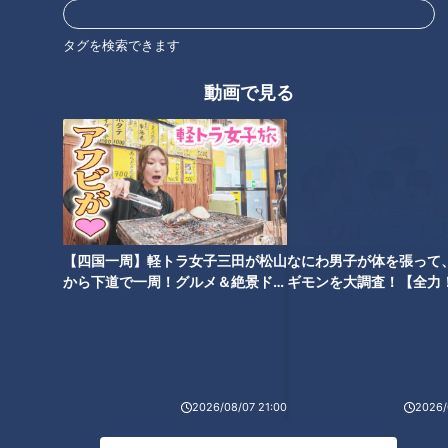
タグを検索できます
オススメ関連コンテンツ
動画で見る
約“90kg”の天然本マグロを直
ニンニクたっぷりの「ドラコン
送！？家で本格的な漬けマグロ
ラーメン」とは？ボリューム満
【四国一周】軽トラ女子三田が松山
なにわ男子が体を張って
が味わえる“お手軽シリーズ”と
点の唐揚げ弁当も！愛知・春日
から下道で一周！グルメ＆絶景ドラ
ギモンを大調査！【全力
は？
井市の愛されフードを調査
イブ⑳
験部～ナゴヤのギモン、
～】
2026/08/07 21:00
2026/
何が釣れるかわからない！？エ
築60年の古民家を約160万円で