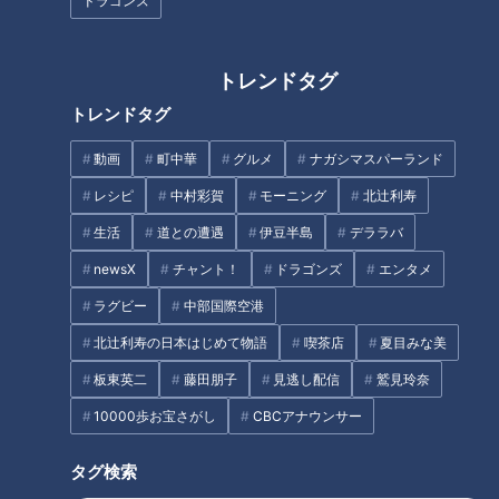
ドラゴンズ
トレンドタグ
「ヒートショック」家の危険ポ
トレンドタグ
イント…命を守る予防法は？冬
ステイホームで嫌なニオイ
に多発「心筋梗塞」対策
に！？夏の体臭対策2020
動画
町中華
グルメ
ナガシマスパーランド
レシピ
中村彩賀
モーニング
北辻利寿
生活
道との遭遇
伊豆半島
デララバ
newsX
チャント！
ドラゴンズ
エンタメ
ラグビー
中部国際空港
名物のタコが取れない？海水温
新緑を満喫できる“絶景ブラン
北辻利寿の日本はじめて物語
喫茶店
夏目みな美
上昇で｢死活問題｣に…21歳の漁
コ”！？毎日クリスマス気分にな
師が仕掛けるブランド化戦略
れるツリーハウスも…東海の最
板東英二
藤田朋子
見逃し配信
鷲見玲奈
新“絶景スポット”とは
10000歩お宝さがし
CBCアナウンサー
タグ
タグ検索
おでかけ
よしお兄さん
三重