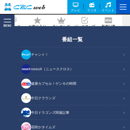
テレビ
ラジオ
イベント
MENU
ニュース
お気に入り
ランキング
ピックアップ
新着記事
CBC MAGAZINE
番組一覧
ミカンの収穫作業が“単発バイト”ででき
る！？人手不足解消へ…三重・御浜町の
チャント！
農園が挑む「スポットワーク」
newsX（ニュースクロス）
記事に戻る
健康カプセル！ゲンキの時間
中日クラウンズ
中日ドラゴンズ関連記事
花咲かタイムズ