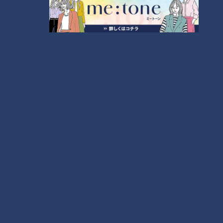
300円でパン食べ放題も！？岐阜のおすすめ激安モ
ーニング３店を紹介！
4
2
弁当3個で3万円？PayPay会計ミスで店員のひと言
にイラッ
「人を狂わせる魅力がある」道マニア・鹿取茂雄が
惚れ込んだレンガの橋梁とは？未公開の道3選
6
美味しさと栄養、ダブルでアップ！とうもろこしの
バター醤油炊き込みご飯
5
今年も開催！「あったらいいな」をみんなで考える
小学生向けワークショップを大府市で開催