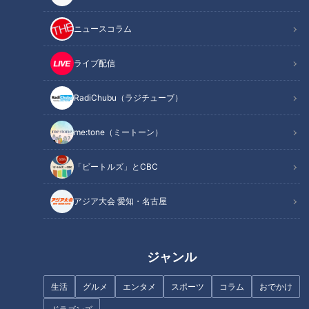
ニュースコラム
ライブ配信
記事に戻る
RadiChubu（ラジチューブ）
この記事を見たあなたへのおすすめ
me:tone（ミートーン）
「ビートルズ」とCBC
アジア大会 愛知・名古屋
順風満帆の船出となるか？日本
初の女性総理誕生への期待と不
不登校対策にロボット！？ 今
安
までの常識に囚われない新たな
ジャンル
取り組みとは
生活
グルメ
エンタメ
スポーツ
コラム
おでかけ