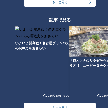
イやサメの他に“珍魚”も…三重
購入！移住夫婦が三重・名張市
もっと見る
県大紀町に漁師直営の釣り堀
で挑む“夢のお店づくり”の裏側
「日の丸水産」がオープン
とは？
記事で見る
なぜ東京のIT企業から独学で農
いよいよ開幕戦！名古屋グランパス
業へ？三重・亀山市で見つけた
の現戦力をおさらい
移住の魅力
「梅とツナのサラダそう
り方【キユーピー３分ク
2026/08/08 19:00
2026/
もっと見る