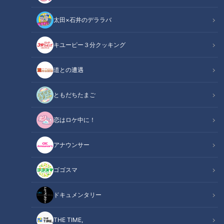
太田×石井のデララバ
キユーピー３分クッキング
CBCテレビ『チャント！』よしお兄さんのもっと“みえ”推し
道との遭遇
この記事の画像
（全10枚）
ともだちたまご
恋はロケ中に！
アナウンサー
ゴゴスマ
ドキュメンタリー
THE TIME,