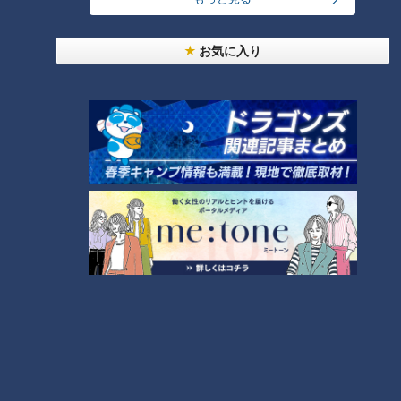
24時間
週間
月間
お気に入り
友廣アナの自転車旅｜愛知・蒲郡市へ！三河湾ぐる
っと125kmの自転車旅！【チャント！特集】
1
コスプレサミット、ワクワクさん、アジア大会楽
曲…愛知県の話題あれこれ
【全力！なにわ実験部～ナゴヤのギモン、ガチ検証
～】しらたきで作った豚バラミンチの油そば
3
【全力！なにわ実験部～ナゴヤのギモン、ガチ検証
～】にんじんプリン
4
2