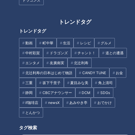
道”を調査！2つの素掘り隧道も
名所「道の駅 飯高駅」の人気の
ドラゴンズ
出現…謎だらけの廃道の秘密と
秘密とは？
は
トレンドタグ
トレンドタグ
リスナーの嘆き「農家の嫁はつ
らいよ！」
動画
町中華
生活
レシピ
グルメ
【祝5万人】ウラオモ大反省会
中村彩賀
ドラゴンズ
チャント！
道との遭遇
に行ってきた柳沢P #みてちょ
エンタメ
友廣南実
北辻利寿
てれび #柳沢アナ #榊原アナ #
夏目アナ #永岡アナ #CBC
北辻利寿の日本はじめて物語
CANDY TUNE
お金
タグ
三重
坂下千里子
夏目みな美
角上清司
静岡
CBCアナウンサー
DCM
SDGs
おでかけ
よしお兄さん
三重
if珈琲店
newsX
あみやき亭
おでかけ
とんかつ
オススメ関連コンテンツ
タグ検索