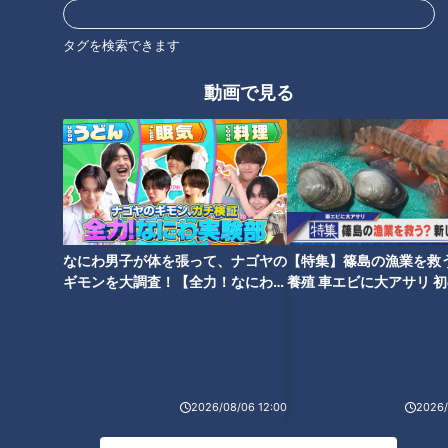
タグを検索できます
動画で見る
天然超え！？三重・大紀町の養
「地球外生命体みたい！」謎多
殖魚「伊勢まだい」と「伊勢ぶ
きイセエビの生態に迫る 三重・
り」 驚きのおいしさを生む“特
志摩市「三重県水産研究所」の
別なエサ”とは
挑戦とは？
なにわ男子が体を張って、ナゴヤの
【特集】篠島の漁業を救
ギモンを大調査！【全力！なにわ実
養殖 車エビに大アサリ 
験部～ナゴヤのギモン、ガチ検証
【newsX】
築60年の古民家を約160万円で
なぜ東京のIT企業から独学で農
～】
購入！移住夫婦が三重・名張市
業へ？三重・亀山市で見つけた
で挑む“夢のお店づくり”の裏側
移住の魅力
とは？
2026/08/06 12:00
2026/