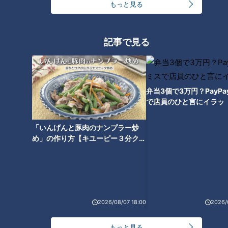
もっと見る
“クセが強い”と話題！？三重・
名張市「赤目滝水族館」の展示
記事で見る
がユニークすぎる
弁当3個で3万円？PayP
で店員のひと言にイラッ
「いんげんと豚肉のナンプラー炒
め」の作り方【キユーピー３分クッ
キング】
2026/08/07 18:00
2026/
ランキング
RANKING
もっと見る