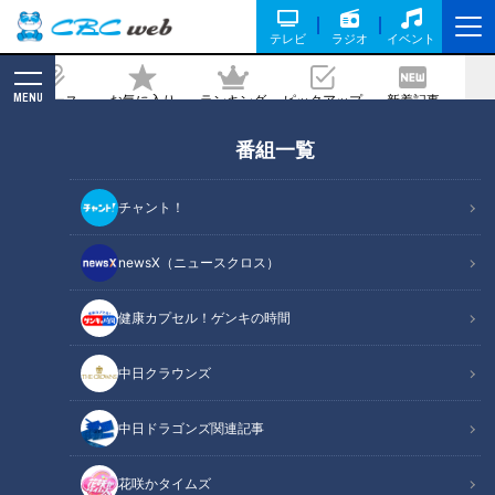
テレビ
ラジオ
イベント
MENU
ニュース
お気に入り
ランキング
ピックアップ
新着記事
CBC MAGAZINE
番組一覧
約“90kg”の天然本マグロを直送！？家
で本格的な漬けマグロが味わえる“お手
チャント！
軽シリーズ”とは？
newsX（ニュースクロス）
記事に戻る
健康カプセル！ゲンキの時間
中日クラウンズ
中日ドラゴンズ関連記事
花咲かタイムズ