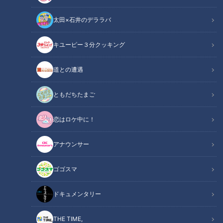
太田×石井のデララバ
キユーピー３分クッキング
CBCテレビ「チャント！」
道との遭遇
この記事の画像
（全7枚）
ともだちたまご
恋はロケ中に！
アナウンサー
ゴゴスマ
ドキュメンタリー
THE TIME,