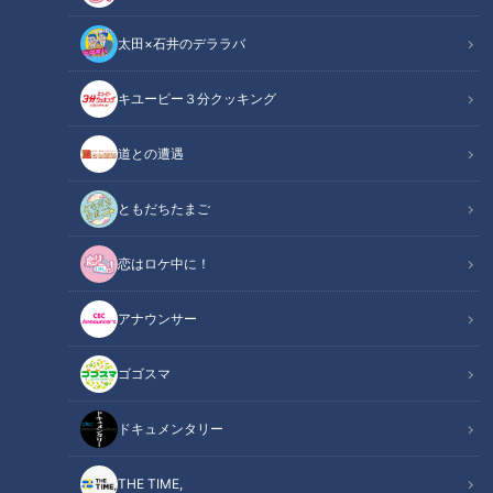
太田×石井のデララバ
キユーピー３分クッキング
CBCテレビ『チャント！』よしお兄さんのもっと“みえ”推し
道との遭遇
この記事の画像
（全7枚）
ともだちたまご
恋はロケ中に！
アナウンサー
ゴゴスマ
ドキュメンタリー
THE TIME,