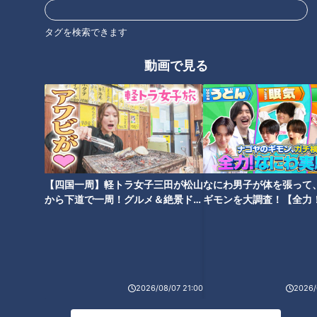
タグを検索できます
動画で見る
天然超え！？三重・大紀町の養
「地球外生命体みたい！」謎多
殖魚「伊勢まだい」と「伊勢ぶ
きイセエビの生態に迫る 三重・
り」 驚きのおいしさを生む“特
志摩市「三重県水産研究所」の
別なエサ”とは
挑戦とは？
【四国一周】軽トラ女子三田が松山
なにわ男子が体を張って
から下道で一周！グルメ＆絶景ドラ
ギモンを大調査！【全力
イブ⑳
験部～ナゴヤのギモン、
築60年の古民家を約160万円で
なぜ東京のIT企業から独学で農
～】
購入！移住夫婦が三重・名張市
業へ？三重・亀山市で見つけた
で挑む“夢のお店づくり”の裏側
移住の魅力
とは？
2026/08/07 21:00
2026/