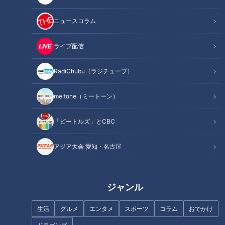
記事に戻る
ニュースコラム
この記事を見たあなたへのおすすめ
ライブ配信
RadiChubu（ラジチューブ）
me:tone（ミートーン）
【MBSコラボ】ウラオモテレビ
マヂラブ、アニメ“やくならマグ
「ビートルズ」とCBC
大好きすぎる柳沢アナテンショ
カップも”の舞台の地へ 焼き物
ンが爆上がり #みてちょてれび
のまち・岐阜県多治見市の『多
アジア大会 愛知・名古屋
#mbs #ウラオモテレビ #柳沢ア
治見工業高校』陶芸部
ナ
ジャンル
生活
グルメ
エンタメ
スポーツ
コラム
おでかけ
飛騨川の右岸に眠る“正体不明の
三重県内NO.1！松阪市の隠れた