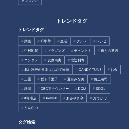
道”を調査！2つの素掘り隧道も
名所「道の駅 飯高駅」の人気の
ドラゴンズ
出現…謎だらけの廃道の秘密と
秘密とは？
は
トレンドタグ
トレンドタグ
リスナーの嘆き「農家の嫁はつ
らいよ！」
動画
町中華
生活
グルメ
レシピ
【祝5万人】ウラオモ大反省会
中村彩賀
ドラゴンズ
チャント！
道との遭遇
に行ってきた柳沢P #みてちょ
エンタメ
友廣南実
北辻利寿
てれび #柳沢アナ #榊原アナ #
夏目アナ #永岡アナ #CBC
北辻利寿の日本はじめて物語
CANDY TUNE
お金
タグ
三重
坂下千里子
夏目みな美
角上清司
静岡
CBCアナウンサー
DCM
SDGs
おでかけ
よしお兄さん
三重
if珈琲店
newsX
あみやき亭
おでかけ
とんかつ
オススメ関連コンテンツ
タグ検索