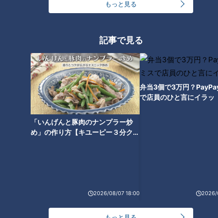
もっと見る
“クセが強い”と話題！？三重・
名張市「赤目滝水族館」の展示
記事で見る
がユニークすぎる
弁当3個で3万円？PayP
で店員のひと言にイラッ
「いんげんと豚肉のナンプラー炒
め」の作り方【キユーピー３分クッ
キング】
2026/08/07 18:00
2026/
ランキング
RANKING
もっと見る