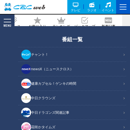
テレビ
ラジオ
イベント
MENU
ニュース
お気に入り
ランキング
ピックアップ
新着記事
CBC MAGAZINE
番組一覧
約“90kg”の天然本マグロを直送！？家
で本格的な漬けマグロが味わえる“お手
チャント！
軽シリーズ”とは？
newsX（ニュースクロス）
記事に戻る
健康カプセル！ゲンキの時間
中日クラウンズ
中日ドラゴンズ関連記事
花咲かタイムズ