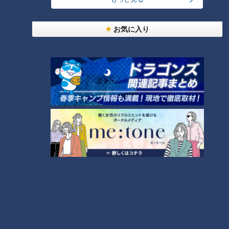
24時間
週間
月間
お気に入り
友廣アナの自転車旅｜愛知・蒲郡市へ！三河湾ぐる
っと125kmの自転車旅！【チャント！特集】
1
コスプレサミット、ワクワクさん、アジア大会楽
曲…愛知県の話題あれこれ
【全力！なにわ実験部～ナゴヤのギモン、ガチ検証
～】しらたきで作った豚バラミンチの油そば
3
【全力！なにわ実験部～ナゴヤのギモン、ガチ検証
～】にんじんプリン
4
2