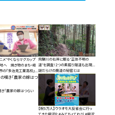
飛騨川の右岸に眠る“正体不明の
ニメ“やくならマグカップ
道”を調査！2つの素掘り隧道も出現…
の地へ 焼き物のまち・岐
謎だらけの廃道の秘密とは
市の『多治見工業高校』
嘆き「農家の嫁はつらい
【祝5万人】ウラオモ大反省会に行っ
てきた柳沢P #みてちょてれび #柳沢