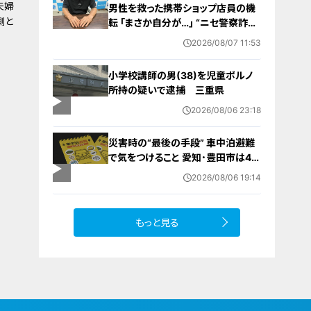
夫婦
男性を救った携帯ショップ店員の機
側と
転 ｢まさか自分が…｣ “ニセ警察詐
欺”を間一髪で防ぐ 被害者が語る事
2026/08/07 11:53
件の一部始終
小学校講師の男(38)を児童ポルノ
所持の疑いで逮捕 三重県
2026/08/06 23:18
災害時の“最後の手段” 車中泊避難
で気をつけること 愛知･豊田市は4年
前からマニュアル作成 最悪の場合
2026/08/06 19:14
死に至る｢エコノミークラス症候群｣
にならないために
もっと見る