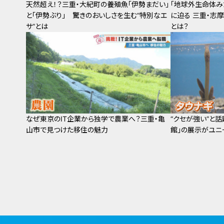
天然超え！？三重・大紀町の養殖魚「伊勢まだい」
「地球外生命体み
と「伊勢ぶり」 驚きのおいしさを生む“特別なエ
に迫る 三重・志
サ”とは
とは？
なぜ東京のIT企業から独学で農業へ？三重・亀
“クセが強い”と
山市で見つけた移住の魅力
館」の展示がユニ