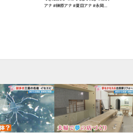
アナ #榊原アナ #夏目アナ #永岡ア
ナ #CBC