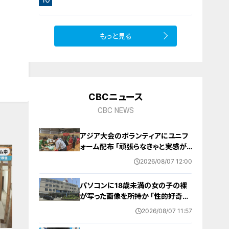
サラダ
もっと見る
CBCニュース
CBC NEWS
アジア大会のボランティアにユニフ
ォーム配布 ｢頑張らなきゃと実感が
湧いた｣ 名古屋･中区の愛知県体育
2026/08/07 12:00
館
パソコンに18歳未満の女の子の裸
が写った画像を所持か ｢性的好奇心
を満たす目的｣ 小学校講師の38歳
2026/08/07 11:57
男を逮捕 自宅からはAIで生成したと
みられる性的画像も