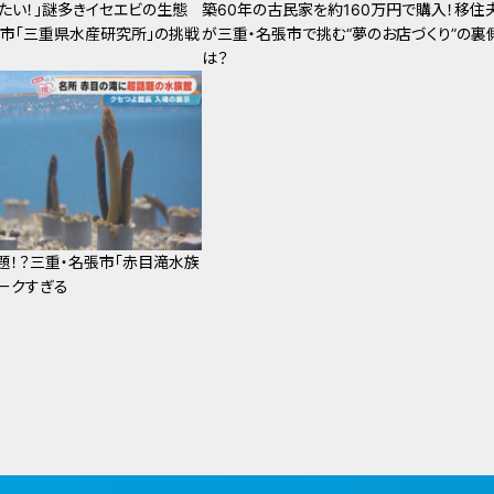
たい！」謎多きイセエビの生態
築60年の古民家を約160万円で購入！移住
摩市「三重県水産研究所」の挑戦
が三重・名張市で挑む“夢のお店づくり”の裏
は？
話題！？三重・名張市「赤目滝水族
ークすぎる