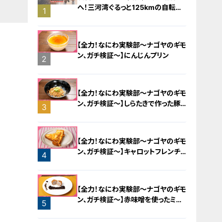
へ！三河湾ぐるっと125kmの自転車
1
旅！【チャント！特集】
【全力！なにわ実験部～ナゴヤのギモ
ン、ガチ検証～】にんじんプリン
2
【全力！なにわ実験部～ナゴヤのギモ
ン、ガチ検証～】しらたきで作った豚
3
バラミンチの油そば
【全力！なにわ実験部～ナゴヤのギモ
ン、ガチ検証～】キャロットフレンチ
4
ロースト
【全力！なにわ実験部～ナゴヤのギモ
ン、ガチ検証～】赤味噌を使ったミル
5
フィーユ味噌トンカツ