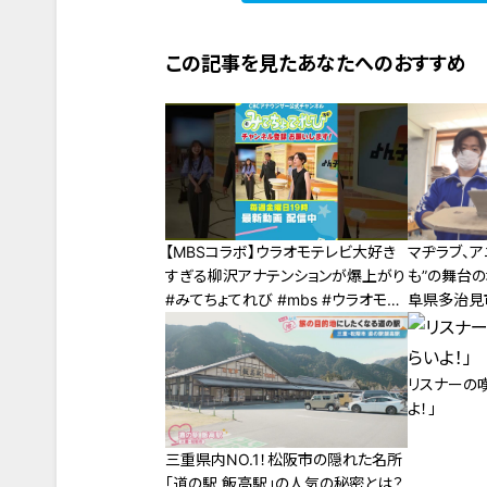
この記事を見たあなたへのおすすめ
【MBSコラボ】ウラオモテレビ大好き
マヂラブ、ア
すぎる柳沢アナテンションが爆上がり
も”の舞台
#みてちょてれび #mbs #ウラオモテ
阜県多治見
レビ #柳沢アナ
陶芸部
リスナーの
よ！」
三重県内NO.1！松阪市の隠れた名所
「道の駅 飯高駅」の人気の秘密とは？