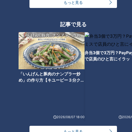
もっと見る
“クセが強い”と話題！？三重・
名張市「赤目滝水族館」の展示
記事で見る
がユニークすぎる
弁当3個で3万円？PayP
で店員のひと言にイラッ
「いんげんと豚肉のナンプラー炒
め」の作り方【キユーピー３分クッ
キング】
2026/08/07 18:00
2026/
ランキング
RANKING
もっと見る