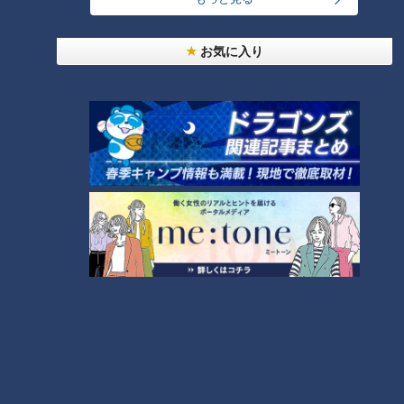
24時間
週間
月間
お気に入り
友廣アナの自転車旅｜愛知・蒲郡市へ！三河湾ぐる
っと125kmの自転車旅！【チャント！特集】
1
コスプレサミット、ワクワクさん、アジア大会楽
曲…愛知県の話題あれこれ
【全力！なにわ実験部～ナゴヤのギモン、ガチ検証
～】しらたきで作った豚バラミンチの油そば
3
【全力！なにわ実験部～ナゴヤのギモン、ガチ検証
～】にんじんプリン
4
2