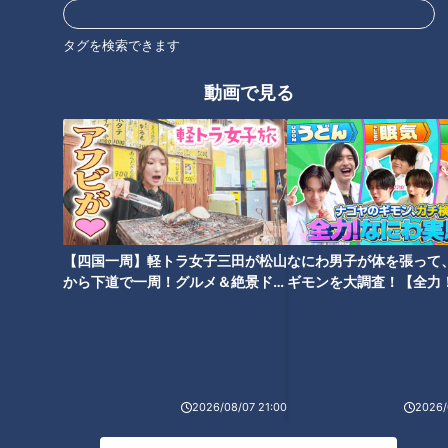
タグを検索できます
動画で見る
天然超え！？三重・大紀町の養
「地球外生命体みたい！」謎多
殖魚「伊勢まだい」と「伊勢ぶ
きイセエビの生態に迫る 三重・
り」 驚きのおいしさを生む“特
志摩市「三重県水産研究所」の
別なエサ”とは
挑戦とは？
【四国一周】軽トラ女子三田が松山
なにわ男子が体を張って
から下道で一周！グルメ＆絶景ドラ
ギモンを大調査！【全力
イブ⑳
験部～ナゴヤのギモン、
築60年の古民家を約160万円で
なぜ東京のIT企業から独学で農
～】
購入！移住夫婦が三重・名張市
業へ？三重・亀山市で見つけた
で挑む“夢のお店づくり”の裏側
移住の魅力
とは？
2026/08/07 21:00
2026/