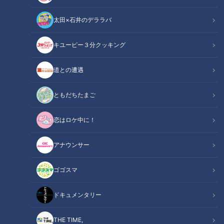
太田×石井のデララバ
キユーピー３分クッキング
CBCテレビ『チャント！』よしお兄さんのもっと“みえ”推し
道との遭遇
この記事の画像
（全7枚）
ともだちたまご
恋はロケ中に！
アナウンサー
ゴゴスマ
ドキュメンタリー
THE TIME,