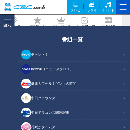
テレビ
ラジオ
イベント
MENU
ニュース
お気に入り
ランキング
ピックアップ
新着記事
CBC MAGAZINE
番組一覧
約“90kg”の天然本マグロを直送！？家
で本格的な漬けマグロが味わえる“お手
チャント！
軽シリーズ”とは？
newsX（ニュースクロス）
記事に戻る
健康カプセル！ゲンキの時間
中日クラウンズ
中日ドラゴンズ関連記事
花咲かタイムズ