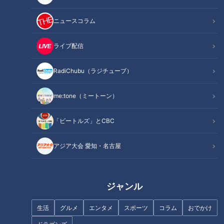
記事に戻る
ニュースコラム
この記事を見たあなたへのおすすめ
ライブ配信
RadiChubu（ラジチューブ）
me:tone（ミートーン）
【MBSコラボ】ウラオモテレビ
マヂラブ、アニメ“やくならマグ
「ビートルズ」とCBC
大好きすぎる柳沢アナテンショ
カップも”の舞台の地へ 焼き物
ンが爆上がり #みてちょてれび
のまち・岐阜県多治見市の『多
アジア大会 愛知・名古屋
#mbs #ウラオモテレビ #柳沢ア
治見工業高校』陶芸部
ナ
ジャンル
生活
グルメ
エンタメ
スポーツ
コラム
おでかけ
飛騨川の右岸に眠る“正体不明の
三重県内NO.1！松阪市の隠れた