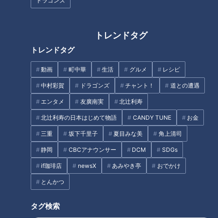
道”を調査！2つの素掘り隧道も
名所「道の駅 飯高駅」の人気の
ドラゴンズ
出現…謎だらけの廃道の秘密と
秘密とは？
は
トレンドタグ
トレンドタグ
リスナーの嘆き「農家の嫁はつ
らいよ！」
動画
町中華
生活
グルメ
レシピ
【祝5万人】ウラオモ大反省会
中村彩賀
ドラゴンズ
チャント！
道との遭遇
に行ってきた柳沢P #みてちょ
エンタメ
友廣南実
北辻利寿
てれび #柳沢アナ #榊原アナ #
夏目アナ #永岡アナ #CBC
北辻利寿の日本はじめて物語
CANDY TUNE
お金
タグ
三重
坂下千里子
夏目みな美
角上清司
静岡
CBCアナウンサー
DCM
SDGs
おでかけ
よしお兄さん
三重
if珈琲店
newsX
あみやき亭
おでかけ
とんかつ
オススメ関連コンテンツ
タグ検索