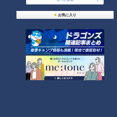
友廣アナの自転車旅｜愛知・蒲郡市へ！三河湾ぐる
っと125kmの自転車旅！【チャント！特集】
3
お気に入り
NEW
【全力！なにわ実験部～ナゴヤのギモン、ガチ検証
4
～】にんじんプリン
コスプレサミット、ワクワクさん、アジア大会楽
曲…愛知県の話題あれこれ
「夏野菜のフリッタータ」の作り方【キユーピー３
分クッキング】
6
NEW
【全力！なにわ実験部～ナゴヤのギモン、ガチ検証
7
～】大橋特製お好み焼き
5