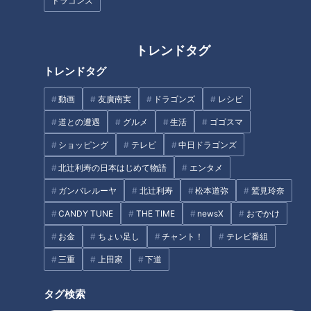
ドラゴンズ
タグ
エンタメ
ミキ
道との遭遇
隧道
トレンドタグ
トレンドタグ
動画
友廣南実
ドラゴンズ
レシピ
オススメ関連コンテンツ
道との遭遇
グルメ
生活
ゴゴスマ
ショッピング
テレビ
中日ドラゴンズ
北辻利寿の日本はじめて物語
エンタメ
ガンバレルーヤ
北辻利寿
松本道弥
鷲見玲奈
国道なのに超危険！？走行困難
中国道沿いの正体不明のトンネ
CANDY TUNE
THE TIME
newsX
おでかけ
な日本三大酷道「国道157
ルはなぜ造られた？地図にも載
お金
ちょい足し
チャント！
テレビ番組
号」 激レア標識「40高中」＆
らない道の謎を解明！
路上河川「洗い越し」も
三重
上田家
下道
タグ検索