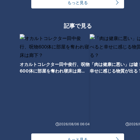
もっと見る
記事で見る
ランキング
RANKING
オカルトコレクター田中俊行、呪物
「肉は健康に悪い」は嘘
24時間
週間
月間
600体に部屋を奪われ寝床は廊
幸せに感じる物質が出る
下？
「人を狂わせる魅力がある」道マニア・鹿取茂雄が
惚れ込んだレンガの橋梁とは？未公開の道3選
1
NEW
【全力！なにわ実験部～ナゴヤのギモン、ガチ検証
2026/08/06 06:04
2026/
2
～】しらたきで作った豚バラミンチの油そば
もっと見る