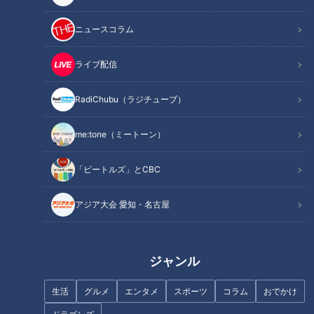
【道との遭遇】
見で道マニアも感動！“廃道”を
ニュースコラム
巡る旅
ライブ配信
RadiChubu（ラジチューブ）
地図にのらなかった“幻の道”
明治時代の隧道をラリーカーが
me:tone（ミートーン）
悲しい運命を辿った群馬県の山
駆け抜ける！公道を猛スピード
中に眠る「数坂隧道」とは
で走るラリージャパンのコース
を巡る旅
「ビートルズ」とCBC
アジア大会 愛知・名古屋
高速道路マニアが語る ここで
【道マニア】兵庫・宝塚市のイ
ジャンル
しか見られない絶景ポイントと
メージがガラリと変わる道【道
は
との遭遇】
生活
グルメ
エンタメ
スポーツ
コラム
おでかけ