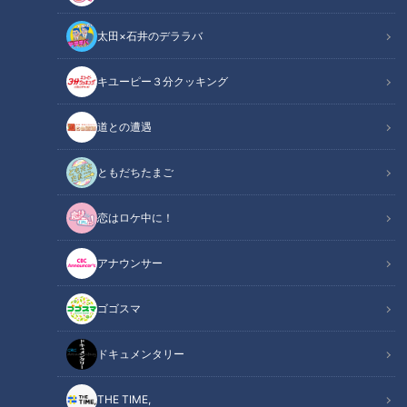
太田×石井のデララバ
キユーピー３分クッキング
道との遭遇
ともだちたまご
記事に戻る
恋はロケ中に！
この記事を見たあなたへのおすすめ
アナウンサー
ゴゴスマ
ドキュメンタリー
【北海道】最果て・野付半島の
日本一人口の少ない町に眠る線
THE TIME,
立入禁止エリアでまさかの…
路跡！当時のトロッコレール発