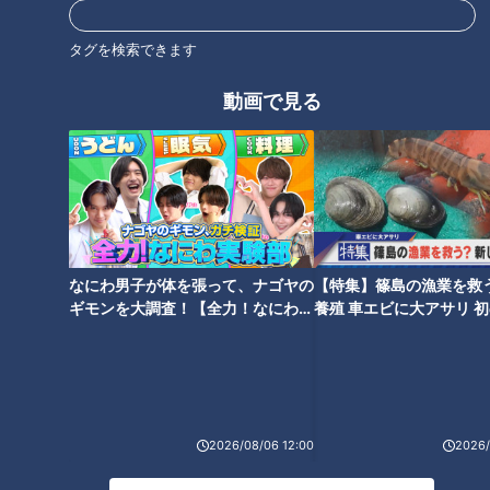
タグを検索できます
やむなく工事中断… 20年の歳
クレーンでミリ単位の調整！巨
月と540億円をかけた「日高横
大床版は1枚約20トン！？東名
動画で見る
断道路」が完成しなかったワケ
高速リニューアル工事の裏側
とは
全国に2カ所しかない高速道路
なにわ男子が体を張って、ナゴヤの
【特集】篠島の漁業を救
の廃道 山梨県“中央道”の側道
ギモンを大調査！【全力！なにわ実
養殖 車エビに大アサリ 
に残る旧本線とは
験部～ナゴヤのギモン、ガチ検証
【newsX】
～】
2026/08/06 12:00
2026/