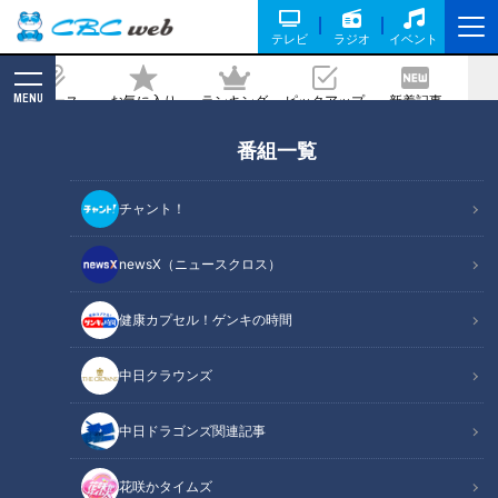
テレビ
ラジオ
イベント
MENU
ニュース
お気に入り
ランキング
ピックアップ
新着記事
CBC MAGAZINE
番組一覧
廃線跡から転用された宝塚市の遊歩道 街
の発展に一役買った阪鶴鉄道の歴史とは
チャント！
記事に戻る
newsX（ニュースクロス）
健康カプセル！ゲンキの時間
CBCテレビ『道との遭遇』
中日クラウンズ
この記事の画像
（全5枚）
中日ドラゴンズ関連記事
花咲かタイムズ