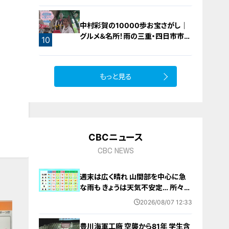
中村彩賀の10000歩お宝さがし｜
グルメ＆名所！雨の三重・四日市市で
10
お宝探し【チャント！特集】
もっと見る
CBCニュース
CBC NEWS
週末は広く晴れ 山間部を中心に急
な雨も きょうは天気不安定… 所々で
雨予想 愛知･名古屋･岐阜･三重の天
2026/08/07 12:33
気予報（8/7 昼）
豊川海軍工廠 空襲から81年 学生含