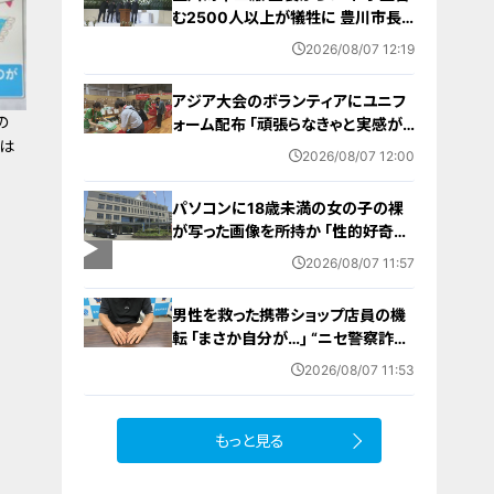
む2500人以上が犠牲に 豊川市長
｢恒久平和に向けて全力を尽くす｣ 平
2026/08/07 12:19
和祈念式典で誓う
アジア大会のボランティアにユニフ
の
ォーム配布 ｢頑張らなきゃと実感が
とは
湧いた｣ 名古屋･中区の愛知県体育
2026/08/07 12:00
館
パソコンに18歳未満の女の子の裸
が写った画像を所持か ｢性的好奇心
を満たす目的｣ 小学校講師の38歳
2026/08/07 11:57
男を逮捕 自宅からはAIで生成したと
みられる性的画像も
男性を救った携帯ショップ店員の機
転 ｢まさか自分が…｣ “ニセ警察詐
欺”を間一髪で防ぐ 被害者が語る事
2026/08/07 11:53
件の一部始終
もっと見る