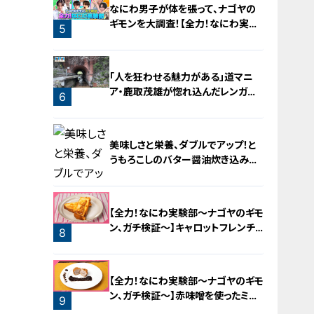
なにわ男子が体を張って、ナゴヤの
ギモンを大調査！【全力！なにわ実験
5
部～ナゴヤのギモン、ガチ検証～】
「人を狂わせる魅力がある」道マニ
ア・鹿取茂雄が惚れ込んだレンガの
6
橋梁とは？未公開の道3選
美味しさと栄養、ダブルでアップ！と
うもろこしのバター醤油炊き込みご
飯
【全力！なにわ実験部～ナゴヤのギモ
ン、ガチ検証～】キャロットフレンチ
8
ロースト
7
【全力！なにわ実験部～ナゴヤのギモ
ン、ガチ検証～】赤味噌を使ったミル
9
フィーユ味噌トンカツ