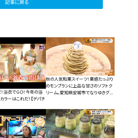
記事に戻る
秋の人気和栗スイーツ！栗感たっぷり
のモンブランに上品な甘さのソフトク
だ！浴衣でＧＯ！今年の浴
リーム。愛知県安城市でなりゆきグル
カラーはこれだ！【デパチ
メ旅