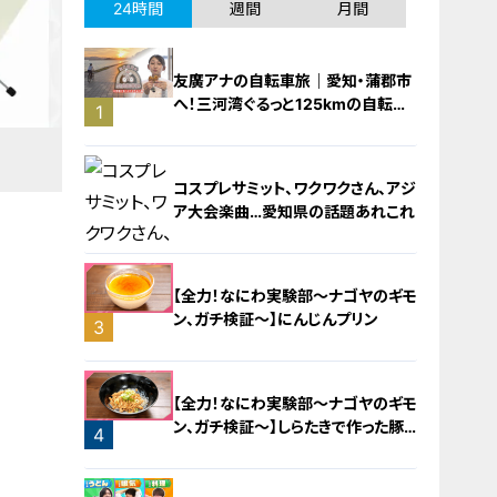
24時間
週間
月間
友廣アナの自転車旅｜愛知・蒲郡市
へ！三河湾ぐるっと125kmの自転車
1
旅！【チャント！特集】
コスプレサミット、ワクワクさん、アジ
ア大会楽曲…愛知県の話題あれこれ
【全力！なにわ実験部～ナゴヤのギモ
ン、ガチ検証～】にんじんプリン
3
2
【全力！なにわ実験部～ナゴヤのギモ
ン、ガチ検証～】しらたきで作った豚
4
バラミンチの油そば