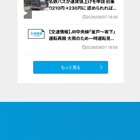
名鉄バスが運賃値上げを申請 初乗
り210円→230円に 認められれば
12月から全路線で平均1割程度の値
2026/08/07 19:26
上げへ 人件費増や燃料価格の高止
まりが理由
【交通情報】JR中央線「釜戸～坂下」
運転再開 大雨のため一時運転見合
わせ
2026/08/07 19:08
もっと見る