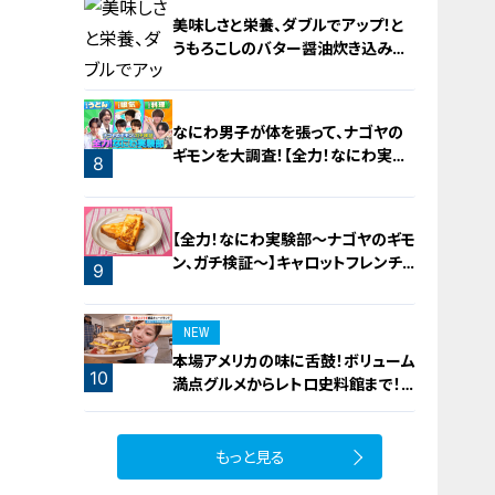
美味しさと栄養、ダブルでアップ！と
うもろこしのバター醤油炊き込みご
飯
6
なにわ男子が体を張って、ナゴヤの
ギモンを大調査！【全力！なにわ実験
8
部～ナゴヤのギモン、ガチ検証～】
7
【全力！なにわ実験部～ナゴヤのギモ
ン、ガチ検証～】キャロットフレンチ
9
ロースト
NEW
本場アメリカの味に舌鼓！ボリューム
10
満点グルメからレトロ史料館まで！
愛知・東海市の感動スポット3選
もっと見る