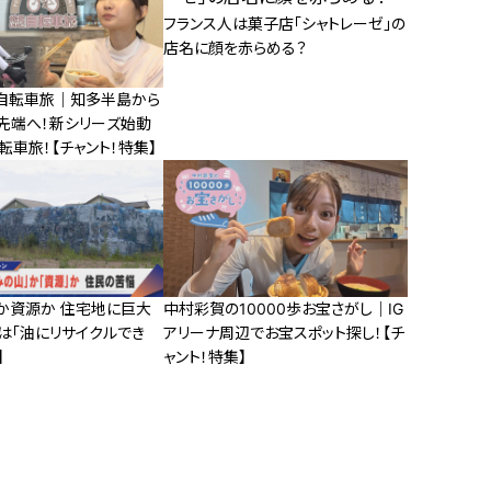
フランス人は菓子店「シャトレーゼ」の
店名に顔を赤らめる？
自転車旅｜知多半島から
先端へ！新シリーズ始動
自転車旅！【チャント！特集】
みか資源か 住宅地に巨大
中村彩賀の10000歩お宝さがし｜IG
は「油にリサイクルでき
アリーナ周辺でお宝スポット探し！【チ
】
ャント！特集】