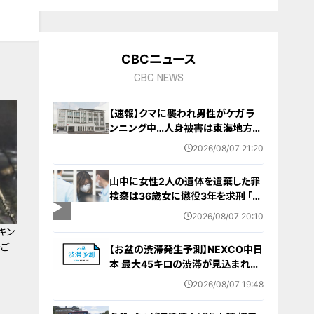
CBCニュース
CBC NEWS
【速報】クマに襲われ男性がケガ ラ
ンニング中…人身被害は東海地方で
今シーズン初めて 岐阜県高山市
2026/08/07 21:20
山中に女性2人の遺体を遺棄した罪
検察は36歳女に懲役3年を求刑 ｢遺
棄時に近くに居続けたこと自体が重
2026/08/07 20:10
要な寄与｣ 女は｢黙秘します｣弁護側
キン
は無罪主張
をご
【お盆の渋滞発生予測】NEXCO中日
本 最大45キロの渋滞が見込まれる
区間も… 中央道・東名・新東名・東名
2026/08/07 19:48
阪道・伊勢湾岸道・北陸道など 一覧
（8月7日～16日）