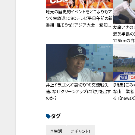
地元の歴史的イベントをどこよりもア
ツく生放送！CBCテレビ平日午前の新
番組「推そうぜ！アジア大会 愛知・
友廣アナの
名古屋」９月１４日スタート！
渥美半島の
125kmの
井上ドラゴンズ“裏切り”の交流戦失
【特集】ご
速、なぜクリーンアップに代打を出す
な山 業者
のか？
る」【newsX
タグ
生活
チャント！