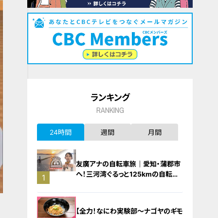
ランキング
RANKING
24時間
週間
月間
友廣アナの自転車旅｜愛知・蒲郡市
へ！三河湾ぐるっと125kmの自転車
1
旅！【チャント！特集】
【全力！なにわ実験部～ナゴヤのギモ