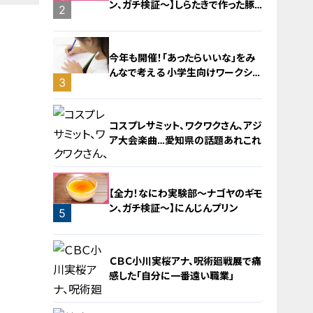
ン、ガチ検証～】しらたきで作った豚
2
バラミンチの油そば
今年も開催！「あったらいいな」をみ
んなで考える 小学生向けワークショ
3
ップを大府市で開催
コスプレサミット、ワクワクさん、アジ
ア大会楽曲…愛知県の話題あれこれ
【全力！なにわ実験部～ナゴヤのギモ
ン、ガチ検証～】にんじんプリン
5
4
ＣＢＣ小川実桜アナ、呪術廻戦展で痛
感した「自分に一番遠い職業」