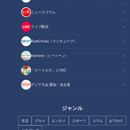
ニュースコラム
フランス人は菓子店「シャトレ
まるでウォータースライダー！
ーゼ」の店名に顔を赤らめる？
近鉄特急「ひのとり」展望席最
ライブ配信
前列を初体験
RadiChubu（ラジチューブ）
me:tone（ミートーン）
「ビートルズ」とCBC
「糖尿病」夏の食生活に注
「奥琵琶湖パークウェイ」がで
意！…血糖値スパイクが起きて
きるまで孤立…“独自の法律”を
アジア大会 愛知・名古屋
いるサインは？糖尿病の予防・
作った集落「菅浦」を深掘り
改善法
ジャンル
「海水浴」に行く人が減ってき
生活
グルメ
エンタメ
スポーツ
コラム
おでかけ
た理由
ジャンボ海水プールよりひと足