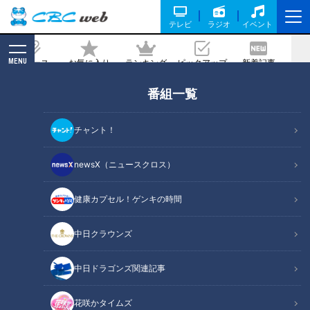
テレビ
ラジオ
イベント
MENU
ニュース
お気に入り
ランキング
ピックアップ
新着記事
CBC MAGAZINE
番組一覧
「ゴーヤとハムの卵炒め」の作り方【キ
ユーピー３分クッキング】
チャント！
記事に戻る
newsX（ニュースクロス）
健康カプセル！ゲンキの時間
中日クラウンズ
中日ドラゴンズ関連記事
花咲かタイムズ