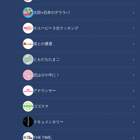
太田×石井のデララバ
キユーピー３分クッキング
CBCテレビ：画像『キユーピー3分クッキング』
道との遭遇
この記事の画像
（全1枚）
ともだちたまご
恋はロケ中に！
アナウンサー
記事に戻る
ゴゴスマ
この記事を見たあなたへのおすすめ
ドキュメンタリー
THE TIME,