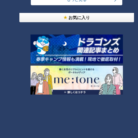
シュプレーム」の食パンへのこだわり
【アナウンサーの2次会？】若狭アナが脱いだ？大
お気に入り
石アナが踊った？水分アナが舞った！？CBC5チャ
3
ン春祭り・カラオケ大会ほぼすべて見せます！
もうすぐ5万人！？みてちょ初「アクスタ」を徹底
解剖！【CBC5チャン春祭り 最新情報】
4
もっと見る
CBCニュース
CBC NEWS
男子高校生が乗った自転車にはねられ歩行者の男性
(66)重体 愛知・みよし市
2026/08/09 02:27