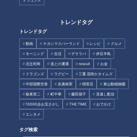
ドラゴンズ
先にオープン「スパキッズ」
タグ
トレンドタグ
グルメ
トレンドタグ
動画
ナガシマスパーランド
レシピ
グルメ
モーニング
生活
デララバ
伊豆半島
オススメ関連コンテンツ
北辻利寿
道との遭遇
newsX
お金
ドラゴンズ
ラグビー
三重 花咲かタイムズ
中部国際空港
友廣南実
喫茶店
東山動植物園
板東英二
町中華
藤田朋子
見逃し配信
10000歩お宝さがし
THE TIME
おでかけ
「揚げ鶏のサルサ」の作り方
「コンソメジュレと2層のビシ
【キユーピー３分クッキング】
ソワーズ」の作り方【キユーピ
エンタメ
ー３分クッキング】
タグ検索