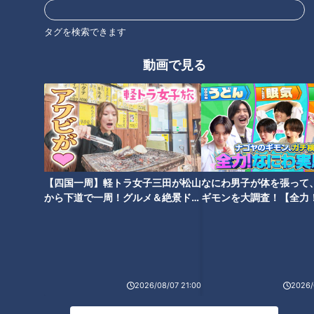
タグを検索できます
動画で見る
「スペアリブのバーベキューソ
「素揚げじゃが芋の香味みそあ
ース」の作り方【キユーピー３
え」の作り方【キユーピー３分
分クッキング】
クッキング】
【四国一周】軽トラ女子三田が松山
なにわ男子が体を張って
から下道で一周！グルメ＆絶景ドラ
ギモンを大調査！【全力
「セミドライトマトと生ハムの
イブ⑳
験部～ナゴヤのギモン、
冷製パスタ」の作り方【キユー
～】
ピー３分クッキング】
2026/08/07 21:00
2026/