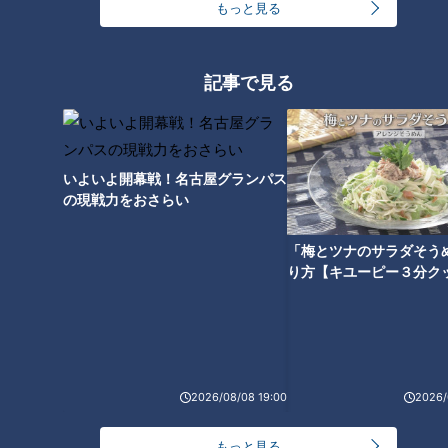
もっと見る
記事で見る
いよいよ開幕戦！名古屋グランパス
ランキング
の現戦力をおさらい
RANKING
「梅とツナのサラダそう
24時間
週間
月間
り方【キユーピー３分ク
つら〜い「肩こり」…「鎖骨ほぐし」で大改善！あ
なたはどのタイプ？肩こり4つのタイプと改善法
1
2026/08/08 19:00
2026/
「名古屋駅のパン屋さんランキング」第2位＆第1位
を発表！食感の秘密は“焼きたてを瞬間冷凍”？「ル
2
もっと見る