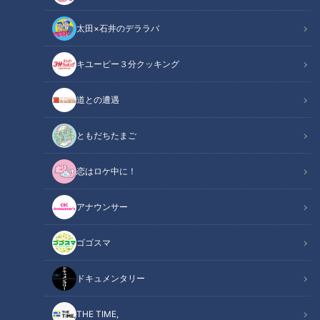
太田×石井のデララバ
キユーピー３分クッキング
CBCテレビ：画像『キユーピー3分クッキング』
道との遭遇
この記事の画像
（全2枚）
ともだちたまご
恋はロケ中に！
アナウンサー
記事に戻る
ゴゴスマ
この記事を見たあなたへのおすすめ
ドキュメンタリー
THE TIME,