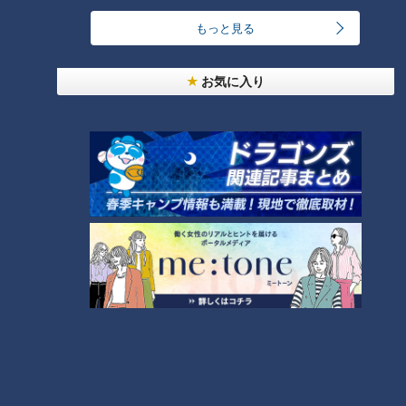
もっと見る
【全力！なにわ実験部～ナゴヤのギモン、ガチ検証
～】しらたきで作った豚バラミンチの油そば
2
お気に入り
今年も開催！「あったらいいな」をみんなで考える
小学生向けワークショップを大府市で開催
3
コスプレサミット、ワクワクさん、アジア大会楽
曲…愛知県の話題あれこれ
【全力！なにわ実験部～ナゴヤのギモン、ガチ検証
～】にんじんプリン
5
ＣＢＣ小川実桜アナ、呪術廻戦展で痛感した「自分
に一番遠い職業」