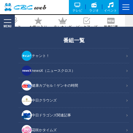
テレビ
ラジオ
イベント
MENU
ニュース
お気に入り
ランキング
ピックアップ
新着記事
CBC MAGAZINE
番組一覧
「鶏胸肉の和風マヨネーズあえ」の作り
方【キユーピー３分クッキング】
チャント！
記事に戻る
newsX（ニュースクロス）
健康カプセル！ゲンキの時間
中日クラウンズ
中日ドラゴンズ関連記事
花咲かタイムズ