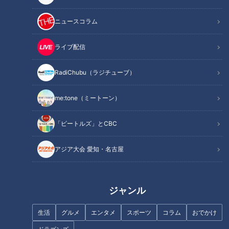
ニュースコラム
まるでウォータースライダー！
近鉄特急「ひのとり」展望席最
ライブ配信
【特集】ごみか資源か 住宅地に
前列を初体験
巨大な山 業者は「油にリサイ
RadiChubu（ラジチューブ）
クルできる」【newsX】
me:tone（ミートーン）
「ビートルズ」とCBC
フランス人は菓子店「シャトレ
ーゼ」の店名に顔を赤らめる？
アジア大会 愛知・名古屋
思い出の地「佐渡島」へ！“廃
道”に人生を捧げる道マニア・石
井あつこの佐渡島一周ドライブ
旅
ジャンル
生活
グルメ
エンタメ
スポーツ
コラム
おでかけ
モーニング娘。‘26井上春華がラ