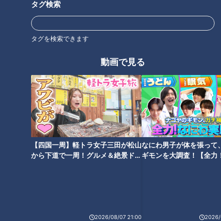
【キユーピー３分クッキング】
の作り方【キユーピー３分クッ
タグ検索
キング】
タグを検索できます
動画で見る
「カレー肉じゃが」の作り方
「帆立とチコリのサラダ いちご
【キユーピー３分クッキング】
ソース」の作り方【キユーピー
３分クッキング】
【四国一周】軽トラ女子三田が松山
なにわ男子が体を張って
から下道で一周！グルメ＆絶景ドラ
ギモンを大調査！【全力
イブ⑳
験部～ナゴヤのギモン、
～】
「四目(よんもく)ばらずし」の
作り方【キユーピー３分クッキ
ング】
2026/08/07 21:00
2026/