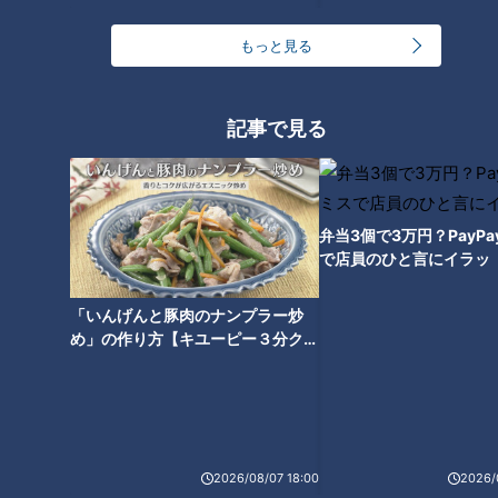
もっと見る
記事で見る
弁当3個で3万円？PayP
で店員のひと言にイラッ
「いんげんと豚肉のナンプラー炒
ランキング
め」の作り方【キユーピー３分クッ
RANKING
キング】
24時間
週間
月間
友廣アナの自転車旅｜愛知・蒲郡市へ！三河湾ぐる
っと125kmの自転車旅！【チャント！特集】
2026/08/07 18:00
2026/
1