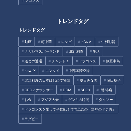
ドラゴンズ
ジオで新番組開始
「すごく弾力がある！」自分で
トレンドタグ
釣った新鮮な“鳴門鯛”のお造り
に感激！グラビアアイドル・三
トレンドタグ
田悠貴の軽トラ四国一周の旅
タグ
動画
町中華
レシピ
グルメ
中村彩賀
ナガシマスパーランド
北辻利寿
生活
グルメ
道との遭遇
チャント！
ドラゴンズ
伊豆半島
newsX
エンタメ
中部国際空港
オススメ関連コンテンツ
北辻利寿の日本はじめて物語
夏目みな美
藤田朋子
CBCアナウンサー
DCM
SDGs
if珈琲店
お金
アジア大会
ゲンキの時間
ダイソー
ドラゴンズを愛して半世紀！竹内茂喜の『野球のドテ煮』
ラグビー
「揚げだし高野豆腐」の作り方
「エスニック焼きとりごはん」