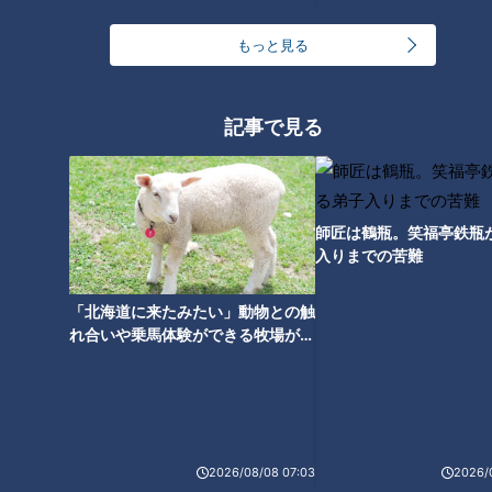
肥満が喘息につながる!?…3つの
新しい脅威！秋の「呼吸器トラ
もっと見る
ブル」原因と対策
記事で見る
師匠は鶴瓶。笑福亭鉄瓶
入りまでの苦難
「北海道に来たみたい」動物との触
れ合いや乗馬体験ができる牧場がオ
ススメ！不動産屋さんが住みたい街
とは
ランキング
RANKING
2026/08/08 07:03
2026/
24時間
週間
月間