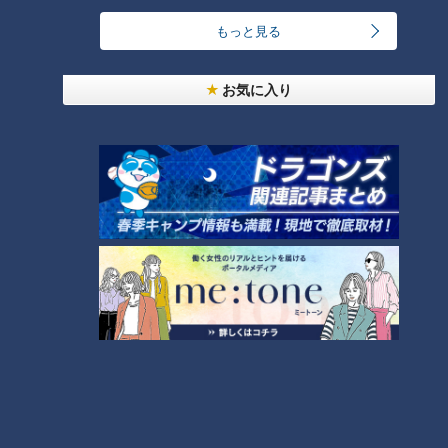
もっと見る
ゴスペラーズ酒井雄二が語る、音頭とあんこの魅力
お気に入り
中村彩賀の10000歩お宝さがし｜グルメ＆名所！
雨の三重・四日市市でお宝探し【チャント！特集】
2
1
「豆腐と天かすの卵とじ丼」の作り方【キユーピー
３分クッキング】
3
汗をかかないと熱中症のリスクあり！汗をかきにく
い人はどうしたらいいの？
4
急逝木下雄がハマの夜空に降らせた涙雨 侍・井端
コーチが今だから明かす“ドラ大野雄起用法”秘話
5