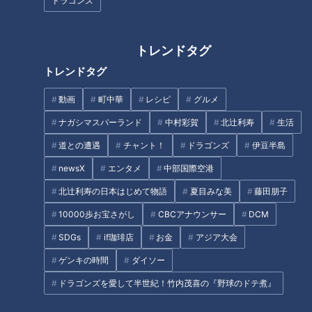
ドラゴンズ
トレンドタグ
フランス人は菓子店「シャトレ
ーゼ」の店名に顔を赤らめる？
トレンドタグ
ドクター考案“食べてへこま
す”ダイエット法…内臓脂肪を減
動画
町中華
レシピ
グルメ
らして「ぽっこりお腹」を改善
ナガシマスパーランド
中村彩賀
北辻利寿
生活
する方法
タグ
道との遭遇
チャント！
ドラゴンズ
伊豆半島
newsX
エンタメ
中部国際空港
生活
健康
ゲンキの時間
坂下千里子
石丸幹二
北辻利寿の日本はじめて物語
夏目みな美
藤田朋子
10000歩お宝さがし
CBCアナウンサー
DCM
オススメ関連コンテンツ
SDGs
if珈琲店
お金
アジア大会
ゲンキの時間
ダイソー
ドラゴンズを愛して半世紀！竹内茂喜の『野球のドテ煮』