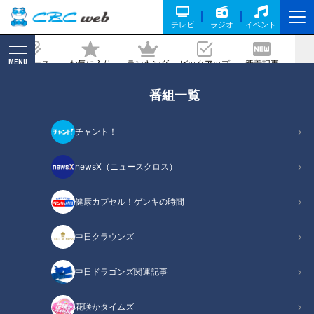
テレビ
ラジオ
イベント
MENU
ニュース
お気に入り
ランキング
ピックアップ
新着記事
CBC MAGAZINE
番組一覧
「糖尿病」をまねく“糖質依存”…“マイル
ドドラッグ”糖質依存から抜け出す方法
チャント！
記事に戻る
newsX（ニュースクロス）
健康カプセル！ゲンキの時間
中日クラウンズ
中日ドラゴンズ関連記事
花咲かタイムズ