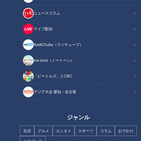
ニュースコラム
ライブ配信
RadiChubu（ラジチューブ）
「糖尿病」夏の食生活に注
今注目「糖尿病の学習入院」…
意！…血糖値スパイクが起きて
血糖値の上昇を緩やかにするコ
いるサインは？糖尿病の予防・
ツは？専門家に学ぶ“血糖値管理
me:tone（ミートーン）
改善法
術”
「ビートルズ」とCBC
アジア大会 愛知・名古屋
侮るな！食後の眠気＆だるさ…
「すごい痩せましたね！」…世
大病も招く「糖質疲労」の正体
ジャンル
界一楽なスクワット！？ダイエ
や対策
ットのスペシャリストに学ぶ
生活
グルメ
エンタメ
スポーツ
コラム
おでかけ
「無理なくやせる方法」