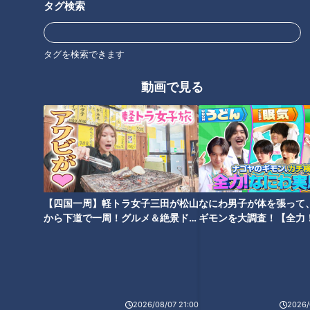
タグ検索
超簡単！ぐっすり眠れる方法…
石丸幹二「すごい痩せました
「睡眠不足」で健康リスクも！
タグを検索できます
ね！」…世界一楽なスクワッ
最新研究で改善！睡眠のお悩み
ト！？ダイエットのスペシャリ
動画で見る
ストに学ぶ「無理なくやせる方
法」
侮るな！食後の眠気＆だるさ…
ニキビは潰してもいい？…放っ
大病も招く「糖質疲労」の正体
ておいたら命取り!?危険な「で
【四国一周】軽トラ女子三田が松山
なにわ男子が体を張って
や対策
きもの」原因と見分け方
から下道で一周！グルメ＆絶景ドラ
ギモンを大調査！【全力
イブ⑳
験部～ナゴヤのギモン、
～】
2026/08/07 21:00
2026/