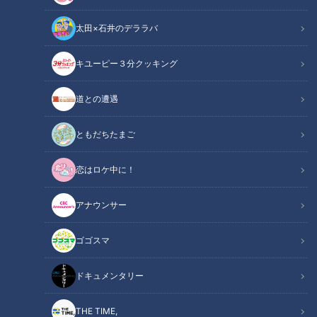
太田×石井のデララバ
キユーピー３分クッキング
道との遭遇
CBCテレビ『健康カプセル！ゲンキの時間』
ともだちたまご
この記事の画像
（全3枚）
恋はロケ中に！
アナウンサー
ゴゴスマ
記事に戻る
ドキュメンタリー
この記事を見たあなたへのおすすめ
THE TIME,