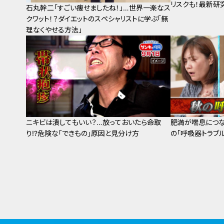
リスクも！最新研
石丸幹二「すごい痩せましたね！」…世界一楽なス
クワット！？ダイエットのスペシャリストに学ぶ「無
理なくやせる方法」
ニキビは潰してもいい？…放っておいたら命取
肥満が喘息につな
り!?危険な「できもの」原因と見分け方
の「呼吸器トラブ