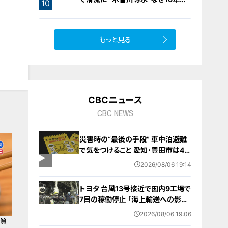
10
り？【newsX】
もっと見る
CBCニュース
CBC NEWS
災害時の“最後の手段” 車中泊避難
で気をつけること 愛知･豊田市は4年
前からマニュアル作成 最悪の場合
2026/08/06 19:14
死に至る｢エコノミークラス症候群｣
にならないために
トヨタ 台風13号接近で国内9工場で
7日の稼働停止 ｢海上輸送への影響
を踏まえ判断｣ 夏季連休明けの17日
2026/08/06 19:06
から再開予定
糖質