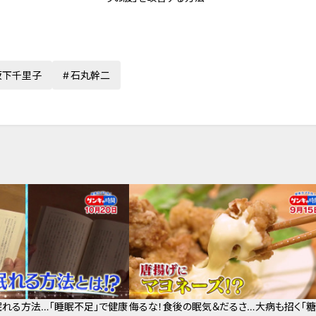
坂下千里子
石丸幹二
眠れる方法…「睡眠不足」で健康
侮るな！食後の眠気＆だるさ…大病も招く「