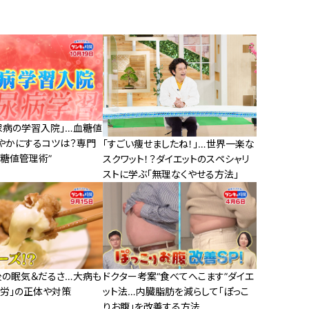
尿病の学習入院」…血糖値
やかにするコツは？専門
「すごい痩せましたね！」…世界一楽な
血糖値管理術”
スクワット！？ダイエットのスペシャリ
ストに学ぶ「無理なくやせる方法」
後の眠気＆だるさ…大病も
ドクター考案“食べてへこます”ダイエ
疲労」の正体や対策
ット法…内臓脂肪を減らして「ぽっこ
りお腹」を改善する方法