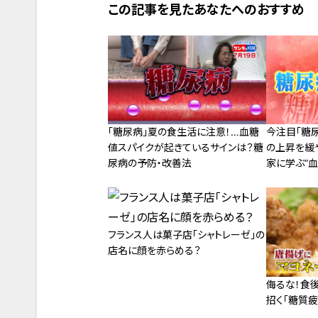
この記事を見たあなたへのおすすめ
「糖尿病」夏の食生活に注意！…血糖
今注目「糖
値スパイクが起きているサインは？糖
の上昇を緩
尿病の予防・改善法
家に学ぶ“
フランス人は菓子店「シャトレーゼ」の
店名に顔を赤らめる？
侮るな！食
招く「糖質