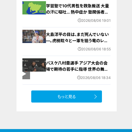
学習塾で10代男性を救急搬送 大量
の汗に嘔吐… 熱中症か 塾関係者が
消防に通報 名古屋
2026/08/06 19:01
大島洋平の目は、まだ死んでいない
―。虎視眈々と一軍を狙う竜のレジ
ェンドが明かした現状とドラゴンズ
2026/08/06 18:55
への思い
バスケ八村塁選手 アジア大会の会
場で期待の若手に指導 世界の舞台
で戦うために… 愛知国際アリーナ
2026/08/06 18:34
もっと見る