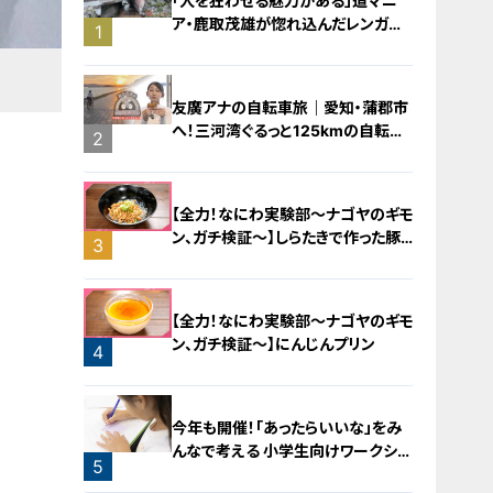
「人を狂わせる魅力がある」道マニ
ア・鹿取茂雄が惚れ込んだレンガの
1
橋梁とは？未公開の道3選
友廣アナの自転車旅｜愛知・蒲郡市
へ！三河湾ぐるっと125kmの自転車
2
旅！【チャント！特集】
【全力！なにわ実験部～ナゴヤのギモ
ン、ガチ検証～】しらたきで作った豚
3
バラミンチの油そば
【全力！なにわ実験部～ナゴヤのギモ
ン、ガチ検証～】にんじんプリン
4
今年も開催！「あったらいいな」をみ
んなで考える 小学生向けワークショ
5
ップを大府市で開催