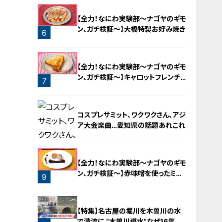
【全力！なにわ実験部～ナゴヤのギモ
ン、ガチ検証～】大橋特製お好み焼き
6
【全力！なにわ実験部～ナゴヤのギモ
ン、ガチ検証～】キャロットフレンチ
7
ロースト
コスプレサミット、ワクワクさん、アジ
ア大会楽曲…愛知県の話題あれこれ
【全力！なにわ実験部～ナゴヤのギモ
ン、ガチ検証～】赤味噌を使ったミル
9
フィーユ味噌トンカツ
8
【特集】名古屋の堀川を木曽川の水
で清流に “木曽川導水”なぜ16年ぶ