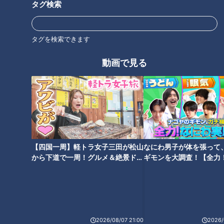
タグ検索
世界一楽なスクワット！？ダイ
「耳アカ」実は取っちゃいけな
エットのスペシャリストに学ぶ
い！？医師が警鐘を鳴らす！今
「無理なくやせる方法」
タグを検索できます
年の秋に気をつけたい鼻と耳の
トラブル
動画で見る
患者の生の声から学ぶ認知症
歳をとって気になる身体の変化
【四国一周】軽トラ女子三田が松山
なにわ男子が体を張って
から下道で一周！グルメ＆絶景ドラ
ギモンを大調査！【全力
イブ⑳
験部～ナゴヤのギモン、
～】
2026/08/07 21:00
2026/