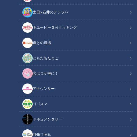
太田×石井のデララバ
キユーピー３分クッキング
CBCテレビ『健康カプセル！ゲンキの時間』
道との遭遇
この記事の画像
（全2枚）
ともだちたまご
恋はロケ中に！
アナウンサー
ゴゴスマ
記事に戻る
ドキュメンタリー
この記事を見たあなたへのおすすめ
THE TIME,