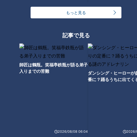
もっと見る
ランキング
記事で見る
RANKING
24時間
週間
月間
師匠は鶴瓶。笑福亭鉄瓶が語る弟子
入りまでの苦難
ダンシング・ヒーローが
ゴスペラーズ酒井雄二が語る、音頭とあんこの魅力
番に？踊るうちに出てく
レナリン
中村彩賀の10000歩お宝さがし｜グルメ＆名所！
雨の三重・四日市市でお宝探し【チャント！特集】
2
1
「豆腐と天かすの卵とじ丼」の作り方【キユーピー
2026/08/08 06:04
2026/
３分クッキング】
3