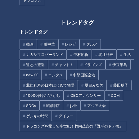
ドラゴンズ
トレンドタグ
消えない「あざ」原因は？…“危
命を縮める!?「睡眠時無呼吸症
険なあざ”のサインも！あざによ
候群」…「睡眠外来」どんなと
トレンドタグ
る病気のサインや早期発見のヒ
ころ？眠りの悩みを改善する方
ント
法
動画
町中華
レシピ
グルメ
タグ
ナガシマスパーランド
中村彩賀
北辻利寿
生活
生活
健康
ゲンキの時間
坂下千里子
石丸幹二
道との遭遇
チャント！
ドラゴンズ
伊豆半島
newsX
エンタメ
中部国際空港
北辻利寿の日本はじめて物語
夏目みな美
藤田朋子
オススメ関連コンテンツ
10000歩お宝さがし
CBCアナウンサー
DCM
SDGs
if珈琲店
お金
アジア大会
ゲンキの時間
ダイソー
ドラゴンズを愛して半世紀！竹内茂喜の『野球のドテ煮』