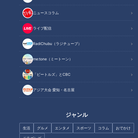
ニュースコラム
ライブ配信
「認知症」進行を抑えられる病
「些細なことで怒る」認知症一
気に？…認知症治療も新たな時
歩手前かも？…「認知症グレー
RadiChubu（ラジチューブ）
代！早期発見のポイント【医学
ゾーン」から回復する方法
博士 小野賢二郎】
me:tone（ミートーン）
「ビートルズ」とCBC
アジア大会 愛知・名古屋
「包丁の柄」から“食中毒”…人気
「認知症」なりやすい人の特徴
の「低温調理」リスクは？ホン
は？経験者が語る違和感と初期
トにあった怖〜い食中毒
症状…名医おすすめの認知症予
ジャンル
防法もご紹介
生活
グルメ
エンタメ
スポーツ
コラム
おでかけ