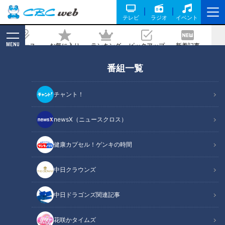
テレビ
ラジオ
イベント
MENU
ニュース
お気に入り
ランキング
ピックアップ
新着記事
CBC MAGAZINE
番組一覧
帰省時にできる簡単認知症チェック
チャント！
記事に戻る
newsX（ニュースクロス）
健康カプセル！ゲンキの時間
中日クラウンズ
中日ドラゴンズ関連記事
花咲かタイムズ