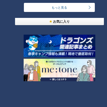
もっと見る
汗をかかないと熱中症のリスクあり！汗をかきにく
い人はどうしたらいいの？
4
お気に入り
急逝木下雄がハマの夜空に降らせた涙雨 侍・井端
コーチが今だから明かす“ドラ大野雄起用法”秘話
5
日本シリーズのＭＶＰ中村紀洋～ドラゴンズ立浪新
政権コーチ列伝（3）
6
ルーキー捕手・石伊雄太に球界が注目！優勝と共に
輝いた竜のキャッチャー列伝
7
【道マニア】新潟・古代から日本海側を支えてきた
「北国街道」【道との遭遇】
8