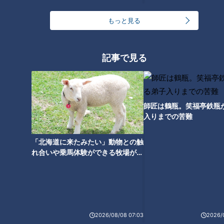
もっと見る
ランキング
記事で見る
RANKING
24時間
週間
月間
師匠は鶴瓶。笑福亭鉄瓶
入りまでの苦難
ゴスペラーズ酒井雄二が語る、音頭とあんこの魅力
「北海道に来たみたい」動物との触
れ合いや乗馬体験ができる牧場がオ
中村彩賀の10000歩お宝さがし｜グルメ＆名所！
ススメ！不動産屋さんが住みたい街
雨の三重・四日市市でお宝探し【チャント！特集】
とは
2
1
「豆腐と天かすの卵とじ丼」の作り方【キユーピー
2026/08/08 07:03
2026/
３分クッキング】
3