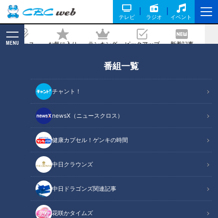
テレビ
ラジオ
イベント
MENU
ニュース
お気に入り
ランキング
ピックアップ
新着記事
CBC MAGAZINE
番組一覧
帰省時にできる簡単認知症チェック
チャント！
記事に戻る
newsX（ニュースクロス）
健康カプセル！ゲンキの時間
中日クラウンズ
中日ドラゴンズ関連記事
花咲かタイムズ