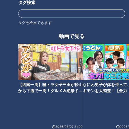
タグ検索
世界一楽なスクワット！？ダイ
「耳アカ」実は取っちゃいけな
エットのスペシャリストに学ぶ
い！？医師が警鐘を鳴らす！今
「無理なくやせる方法」
タグを検索できます
年の秋に気をつけたい鼻と耳の
トラブル
動画で見る
患者の生の声から学ぶ認知症
歳をとって気になる身体の変化
【四国一周】軽トラ女子三田が松山
なにわ男子が体を張って
から下道で一周！グルメ＆絶景ドラ
ギモンを大調査！【全力
イブ⑳
験部～ナゴヤのギモン、
～】
2026/08/07 21:00
2026/