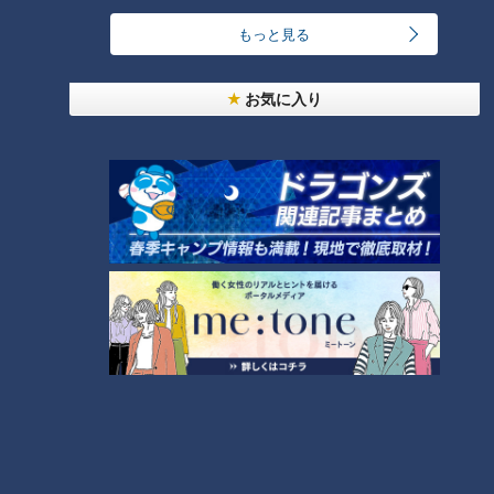
もっと見る
汗をかかないと熱中症のリスクあり！汗をかきにく
い人はどうしたらいいの？
4
お気に入り
急逝木下雄がハマの夜空に降らせた涙雨 侍・井端
コーチが今だから明かす“ドラ大野雄起用法”秘話
5
日本シリーズのＭＶＰ中村紀洋～ドラゴンズ立浪新
政権コーチ列伝（3）
6
ルーキー捕手・石伊雄太に球界が注目！優勝と共に
輝いた竜のキャッチャー列伝
7
【道マニア】新潟・古代から日本海側を支えてきた
「北国街道」【道との遭遇】
8