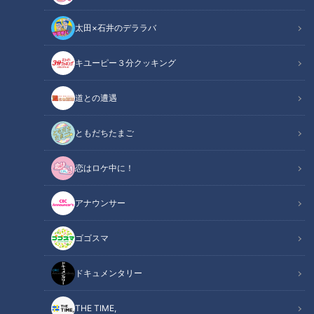
太田×石井のデララバ
キユーピー３分クッキング
帰省時にできる簡単認知症チェック
道との遭遇
この記事の画像
（全2枚）
ともだちたまご
恋はロケ中に！
アナウンサー
ゴゴスマ
記事に戻る
ドキュメンタリー
この記事を見たあなたへのおすすめ
THE TIME,