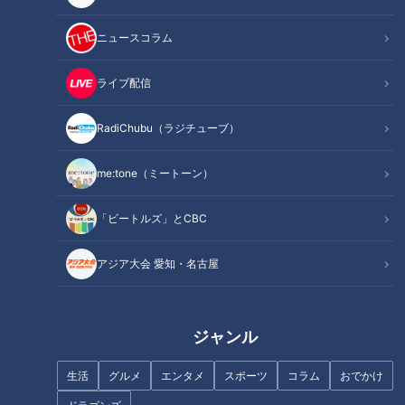
ニュースコラム
ライブ配信
「認知症」進行を抑えられる病
「些細なことで怒る」認知症一
気に？…認知症治療も新たな時
歩手前かも？…「認知症グレー
RadiChubu（ラジチューブ）
代！早期発見のポイント【医学
ゾーン」から回復する方法
博士 小野賢二郎】
me:tone（ミートーン）
「ビートルズ」とCBC
アジア大会 愛知・名古屋
「包丁の柄」から“食中毒”…人気
「認知症」なりやすい人の特徴
の「低温調理」リスクは？ホン
は？経験者が語る違和感と初期
トにあった怖〜い食中毒
症状…名医おすすめの認知症予
ジャンル
防法もご紹介
生活
グルメ
エンタメ
スポーツ
コラム
おでかけ