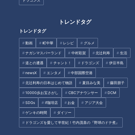
ドラゴンズ
トレンドタグ
消えない「あざ」原因は？…“危
命を縮める!?「睡眠時無呼吸症
険なあざ”のサインも！あざによ
候群」…「睡眠外来」どんなと
トレンドタグ
る病気のサインや早期発見のヒ
ころ？眠りの悩みを改善する方
ント
法
動画
町中華
レシピ
グルメ
タグ
ナガシマスパーランド
中村彩賀
北辻利寿
生活
生活
健康
ゲンキの時間
坂下千里子
石丸幹二
道との遭遇
チャント！
ドラゴンズ
伊豆半島
newsX
エンタメ
中部国際空港
北辻利寿の日本はじめて物語
夏目みな美
藤田朋子
オススメ関連コンテンツ
10000歩お宝さがし
CBCアナウンサー
DCM
SDGs
if珈琲店
お金
アジア大会
ゲンキの時間
ダイソー
ドラゴンズを愛して半世紀！竹内茂喜の『野球のドテ煮』