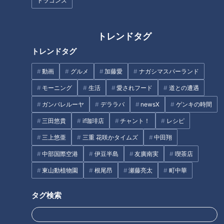
ドラゴンズ
中日・京田陽太が名伯楽に誓っ
た言葉。「ライバルは根尾君で
はありません」
トレンドタグ
トレンドタグ
動画
グルメ
加藤愛
ナガシマスパーランド
モーニング
生活
愛されフード
道との遭遇
ガンバレルーヤ
デララバ
newsX
ゲンキの時間
裏方さんへの感謝。ドラゴンズ
岡田俊哉が語る「偶然」と「必
三田悠貴
if珈琲店
チャント！
レシピ
権藤博さんが井上ドラゴンズの
然」
展望を語った「今年はいい戦い
三上悠亜
三重 花咲かタイムズ
中田翔
ができる！」
中部国際空港
伊豆半島
友廣南実
喫茶店
タグ
東山動植物園
根尾昂
瀬藤亮太
町中華
スポーツ
中日ドラゴンズ
サンデードラゴンズ
タグ検索
とある妄想しがちなファンのドラゴンズ見聞録
藤嶋健人