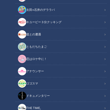
太田×石井のデララバ
キユーピー３分クッキング
「サンデードラゴンズ」より藤嶋健人投手(C)CBCテレビ
道との遭遇
この記事の画像
（全7枚）
ともだちたまご
恋はロケ中に！
アナウンサー
ゴゴスマ
ドキュメンタリー
THE TIME,