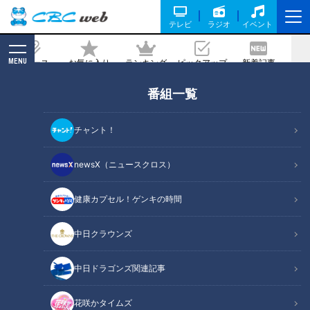
テレビ
ラジオ
イベント
MENU
ニュース
お気に入り
ランキング
ピックアップ
新着記事
CBC MAGAZINE
番組一覧
「強いドラゴンズを今の子たちに…優勝
したい、そんだけです。」竜の新選手会
チャント！
長藤嶋健人の熱いリアルに迫る！
newsX（ニュースクロス）
記事に戻る
健康カプセル！ゲンキの時間
中日クラウンズ
中日ドラゴンズ関連記事
花咲かタイムズ