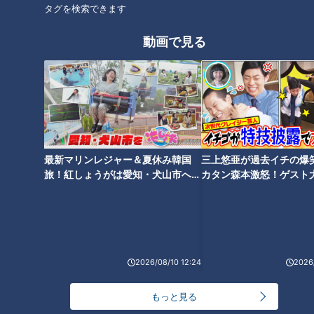
タグを検索できます
動画で見る
オススメ関連コンテンツ
新たな背番号に活躍を誓う福
最新マリンレジャー＆夏休み韓国
三上悠亜が過去イチの爆
永、松木平そして根尾～愛しの
旅！紅しょうがは愛知・犬山市へ
カタン森本激怒！ゲスト
ナゴヤ球場からドラゴンズが去
ドラゴンズ！２０２５
【花咲かタイムズ】
【ともだちたまご】
る日～本拠地移転に思う感動の
歴史と別れの哀愁
2026/08/10 12:24
2026/
もっと見る