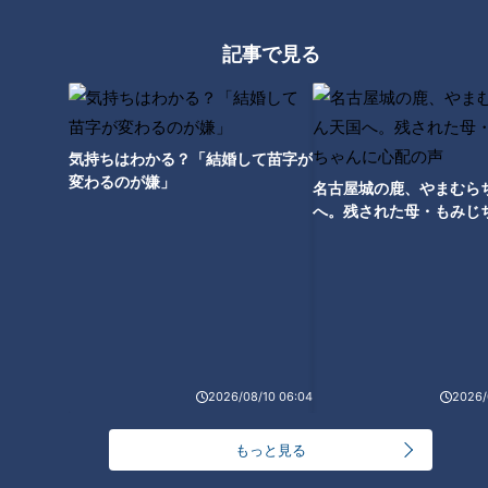
逆襲へ投打のキーマン２人は明
高橋宏斗が無傷の２５勝達成、
治大学の元キャプテン～愛しの
細川＆石川昂＆ボスラーの３０
記事で見る
ドラゴンズ！２０２５
発トリオ誕生etc・・・ 井上竜
はこうして優勝する！イチサン
ドラ視聴者の勝手な９つの大予
言
気持ちはわかる？「結婚して苗字が
変わるのが嫌」
名古屋城の鹿、やまむら
へ。残された母・もみじ
泣き虫はもう卒業！竜の新星・
配の声
松木平投手に一問一答！「来季
開幕ローテ入りを狙います！」
2026/08/10 06:04
2026/
もっと見る