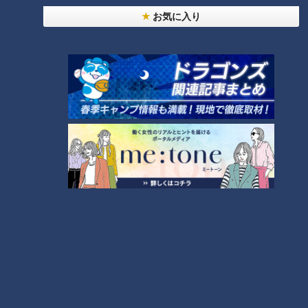
お気に入り
ランキング
RANKING
24時間
週間
月間
モーニング娘。‘26井上春華がハロメンで仲良くし
たいと思っている人は？
友廣アナの自転車旅｜愛知・蒲郡市へ！三河湾ぐる
っと125kmの自転車旅！【チャント！特集】
2
「心筋梗塞」生死の分かれ道は？…“夏の厳しい暑
さ”もきっかけに！発症前のキケンなサインと対処
3