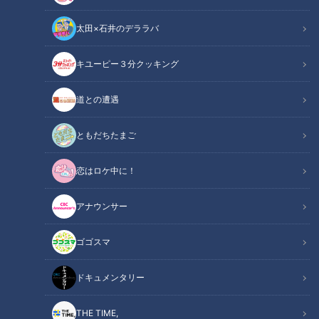
太田×石井のデララバ
キユーピー３分クッキング
「サンデードラゴンズ」より藤嶋健人投手(C)CBCテレビ
道との遭遇
この記事の画像
（全7枚）
ともだちたまご
恋はロケ中に！
アナウンサー
ゴゴスマ
ドキュメンタリー
THE TIME,