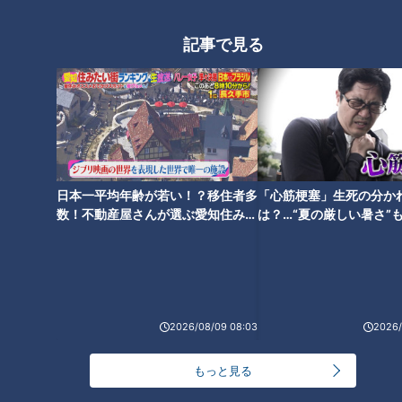
ドラゴンズ！２０２５
発トリオ誕生etc・・・ 井上竜
はこうして優勝する！イチサン
記事で見る
ドラ視聴者の勝手な９つの大予
言
泣き虫はもう卒業！竜の新星・
松木平投手に一問一答！「来季
開幕ローテ入りを狙います！」
日本一平均年齢が若い！？移住者多
「心筋梗塞」生死の分か
数！不動産屋さんが選ぶ愛知住みた
は？…“夏の厳しい暑さ”
い街ランキング1位は？
に！発症前のキケンなサ
法
2026/08/09 08:03
2026/
もっと見る