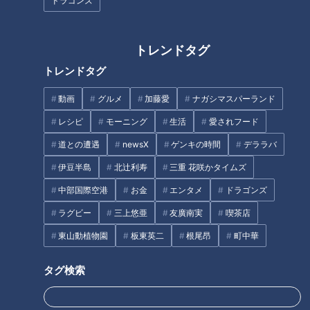
立浪采配から透ける歴代監督、
ドラゴンズ
グランパスに負けるな！ 名古屋
星野と落合そして？
市交通局とドラゴンズの新たな
コラボに期待
トレンドタグ
トレンドタグ
動画
グルメ
加藤愛
ナガシマスパーランド
レシピ
モーニング
生活
愛されフード
道との遭遇
newsX
ゲンキの時間
デララバ
「こんがりスパイシーさばのサ
加藤愛アナが三重県南伊勢町の
ラダ」の作り方【キユーピー３
愛されフード『神前丼』を調
伊豆半島
北辻利寿
三重 花咲かタイムズ
分クッキング】
査！ ブランドマグロ“伊勢まぐ
中部国際空港
お金
エンタメ
ドラゴンズ
ろ”をタップリ使った各店自慢の
タグ
どんぶり
ラグビー
三上悠亜
友廣南実
喫茶店
東山動植物園
板東英二
根尾昂
町中華
スポーツ
中日ドラゴンズ
サンデードラゴンズ
とある妄想しがちなファンのドラゴンズ見聞録
藤嶋健人
タグ検索