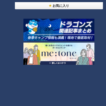
お気に入り
ランキング
RANKING
24時間
週間
月間
NEW
「心筋梗塞」生死の分かれ道は？…“夏の厳しい暑
1
さ”もきっかけに！発症前のキケンなサインと対処
法
「すごい痩せましたね！」…世界一楽なスクワッ
ト！？ダイエットのスペシャリストに学ぶ「無理な
2
くやせる方法」
「夏の脳梗塞」熱中症に似ている！？…生死の分か
れ道！経験者から学ぶ“発症時の身体の異変”
3