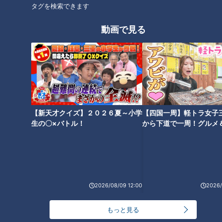
タグを検索できます
オススメ関連コンテンツ
動画で見る
新たな背番号に活躍を誓う福
永、松木平そして根尾～愛しの
ナゴヤ球場からドラゴンズが去
【新天才クイズ】２０２６夏～小学
【四国一周】軽トラ女子
ドラゴンズ！２０２５
る日～本拠地移転に思う感動の
生の〇×バトル！
から下道で一周！グルメ
歴史と別れの哀愁
イブ⑳
2026/08/09 12:00
2026/
逆襲へ投打のキーマン２人は明
高橋宏斗が無傷の２５勝達成、
もっと見る
治大学の元キャプテン～愛しの
細川＆石川昂＆ボスラーの３０