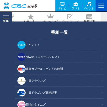
テレビ
ラジオ
イベント
MENU
ニュース
お気に入り
ランキング
ピックアップ
新着記事
CBC MAGAZINE
番組一覧
「強いドラゴンズを今の子たちに…優勝
したい、そんだけです。」竜の新選手会
チャント！
長藤嶋健人の熱いリアルに迫る！
newsX（ニュースクロス）
記事に戻る
健康カプセル！ゲンキの時間
中日クラウンズ
中日ドラゴンズ関連記事
花咲かタイムズ