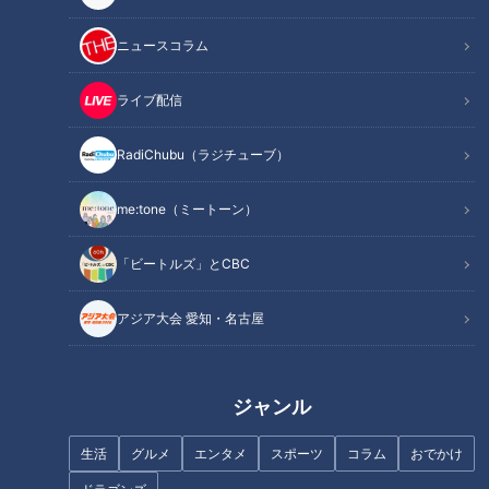
記事に戻る
ニュースコラム
この記事を見たあなたへのおすすめ
ライブ配信
RadiChubu（ラジチューブ）
me:tone（ミートーン）
友人の結婚式に行きたくない…
大久保佳代子も悩んだ"断り文
超激レアのネタ「にしん」から
句"
「ビートルズ」とCBC
お値打ち「濃厚うに包み」ま
で！“回転寿司マニア”が鮮度も
アジア大会 愛知・名古屋
味も抜群の絶品ネタをご紹介
ジャンル
生活
グルメ
エンタメ
スポーツ
コラム
おでかけ
ドラゴンズ野球が戻ってきた！