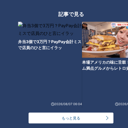
記事で見る
立浪ドラゴンズ２年目の逆襲キ
ャンプは「２」「４」「２０」
弁当3個で3万円？PayPay会計ミス
の数字に注目だ！
で店員のひと言にイラッ
本場アメリカの味に舌鼓
ム満点グルメからレトロ
で！愛知・東海市の感動
選
2026/08/07 06:04
2026/
もっと見る