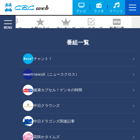
テレビ
ラジオ
イベント
MENU
ニュース
お気に入り
ランキング
ピックアップ
新着記事
CBC MAGAZINE
番組一覧
ドラファン1000人に聞いた今季期待の
選手ランキング！栄えある第1位に選ば
チャント！
れたのは一体誰？
newsX（ニュースクロス）
記事に戻る
健康カプセル！ゲンキの時間
中日クラウンズ
中日ドラゴンズ関連記事
花咲かタイムズ