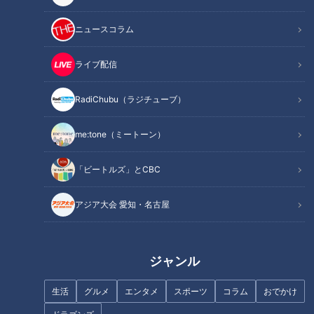
記事に戻る
ニュースコラム
この記事を見たあなたへのおすすめ
ライブ配信
RadiChubu（ラジチューブ）
me:tone（ミートーン）
密着270時間！矢場とんの世界
女性が年収を公開すると成婚率
「ビートルズ」とCBC
一おいしい食べ方が明らかに！
は“約2倍”？結婚相談所で起きて
爆笑問題・太田光「これは知ら
いる“年収開示”のリアル
アジア大会 愛知・名古屋
なかった！」
ジャンル
生活
グルメ
エンタメ
スポーツ
コラム
おでかけ
名古屋市内で最も古い喫茶店と
魅力満載！バンテリンドームと