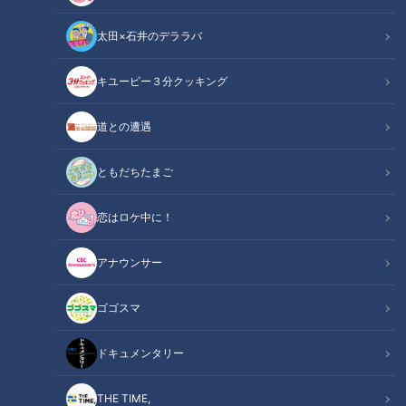
太田×石井のデララバ
キユーピー３分クッキング
「サンデードラゴンズ」より小笠原慎之介投手(C)CBCテレビ
道との遭遇
この記事の画像
（全7枚）
ともだちたまご
恋はロケ中に！
アナウンサー
ゴゴスマ
ドキュメンタリー
THE TIME,