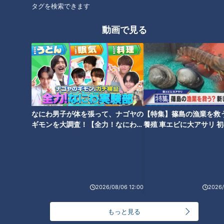
オススメ関連コンテンツ
タグを検索できます
動画で見る
吉見一起氏が明かす竜キーマン
「盗塁王を目指したい」ドラゴ
「スライダーがえぐい投手」
ンズ岡林選手に赤星氏が盗塁の
「フィールド内の監督」って一
極意を伝授！「球場によってス
なにわ男子が体を張って、ナゴヤの
【特集】篠島の漁業を救
体誰！？
パイクを変えていた」
ギモンを大調査！【全力！なにわ実
養殖 車エビに大アサリ 
験部～ナゴヤのギモン、ガチ検証
【newsX】
～】
投球フォーム改造の髙橋宏斗投
竜のドラフト１位・仲地礼亜投
2026/08/06 12:00
2026/
手に立浪監督がアドバイス「角
手の躍動に、春の沖縄は大いに
度のあるストレートは絶対失っ
沸いた！
もっと見る
てほしくない」