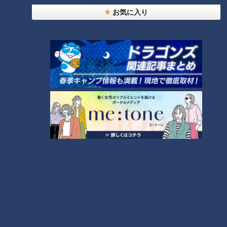
ランキング
お気に入り
RANKING
24時間
週間
月間
友廣アナの自転車旅｜愛知・蒲郡市へ！三河湾ぐる
っと125kmの自転車旅！【チャント！特集】
1
NEW
中村彩賀の10000歩お宝さがし｜グルメ＆名所！
2
雨の三重・四日市市でお宝探し【チャント！特集】
【全力！なにわ実験部～ナゴヤのギモン、ガチ検証
～】赤味噌を使ったミルフィーユ味噌トンカツ
3
【全力！なにわ実験部～ナゴヤのギモン、ガチ検証
～】キャロットフレンチロースト
4