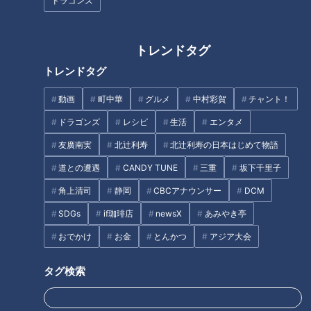
ドラゴンズ
言われる「喫茶まつば」小倉ト
スタジアムグルメ3選
ースト誕生秘話
トレンドタグ
トレンドタグ
動画
町中華
グルメ
中村彩賀
チャント！
ドラゴンズ
レシピ
生活
エンタメ
うまい味噌カツはうどん屋にあ
あなたの推しはいったい何位？
友廣南実
北辻利寿
北辻利寿の日本はじめて物語
り!～大竹敏之のシン・名古屋め
毎年恒例ドラゴンズ推しメンコ
し
ンテスト順位決定！
道との遭遇
CANDY TUNE
三重
坂下千里子
角上清司
静岡
CBCアナウンサー
DCM
タグ
SDGs
if珈琲店
newsX
あみやき亭
スポーツ
中日ドラゴンズ
サンデードラゴンズ
おでかけ
お金
とんかつ
アジア大会
ドラゴンズを愛して半世紀！竹内茂喜の『野球のドテ煮』
タグ検索