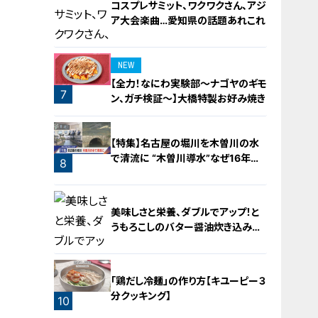
コスプレサミット、ワクワクさん、アジ
ア大会楽曲…愛知県の話題あれこれ
NEW
【全力！なにわ実験部～ナゴヤのギモ
7
ン、ガチ検証～】大橋特製お好み焼き
6
【特集】名古屋の堀川を木曽川の水
で清流に “木曽川導水”なぜ16年ぶ
8
り？【newsX】
美味しさと栄養、ダブルでアップ！と
うもろこしのバター醤油炊き込みご
飯
「鶏だし冷麺」の作り方【キユーピー３
分クッキング】
10