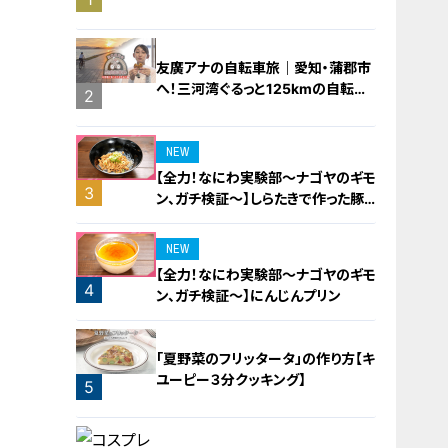
橋梁とは？未公開の道3選
友廣アナの自転車旅｜愛知・蒲郡市
へ！三河湾ぐるっと125kmの自転車
2
旅！【チャント！特集】
NEW
【全力！なにわ実験部～ナゴヤのギモ
3
ン、ガチ検証～】しらたきで作った豚
バラミンチの油そば
NEW
【全力！なにわ実験部～ナゴヤのギモ
4
ン、ガチ検証～】にんじんプリン
「夏野菜のフリッタータ」の作り方【キ
ユーピー３分クッキング】
5