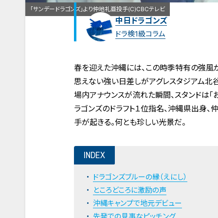
「サンデードラゴンズ」より仲地礼亜投手(C)CBCテレビ
中日ドラゴンズ
ドラ検1級コラム
春を迎えた沖縄には、この時季特有の強風が
思えない強い日差しがアグレスタジアム北谷
場内アナウンスが流れた瞬間、スタンドは「
ラゴンズのドラフト１位指名、沖縄県出身、
手が起きる。何とも珍しい光景だ。
INDEX
ドラゴンズブルーの縁（えにし）
ところどころに激励の声
沖縄キャンプで地元デビュー
先発での見事なピッチング