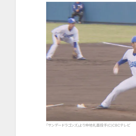
「サンデードラゴンズ」より仲地礼亜投手(C)CBCテレビ