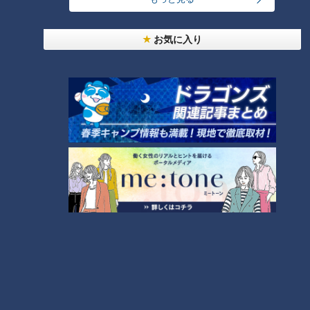
1
お気に入り
「人を狂わせる魅力がある」道マニア・鹿取茂雄が
惚れ込んだレンガの橋梁とは？未公開の道3選
2
友廣アナの自転車旅｜愛知・蒲郡市へ！三河湾ぐる
っと125kmの自転車旅！【チャント！特集】
3
【全力！なにわ実験部～ナゴヤのギモン、ガチ検証
～】にんじんプリン
4
今年も開催！「あったらいいな」をみんなで考える
小学生向けワークショップを大府市で開催
5
【全力！なにわ実験部～ナゴヤのギモン、ガチ検証