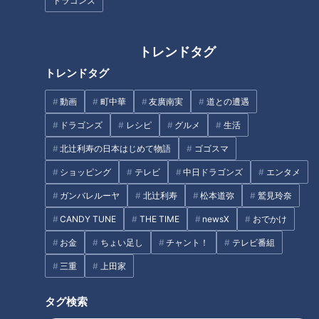
ドラゴンズ
「名二環」の集中工事に潜入！
最大5時間待ちのかき氷界のレ
トレンドタグ
アスファルト舗装に隠された秘
ジェンドが復活！猛暑の中、食
トレンドタグ
密とは
べに行きたい岐阜・各務原市の
絶品かき氷店
動画
町中華
友廣南実
道との遭遇
タグ
ドラゴンズ
レシピ
グルメ
生活
スポーツ
中日ドラゴンズ
与田剛
球団史
北辻利寿の日本はじめて物語
ゴゴスマ
ショッピング
テレビ
中日ドラゴンズ
エンタメ
ガンバレルーヤ
北辻利寿
松本道弥
鷲見玲奈
オススメ関連コンテンツ
CANDY TUNE
THE TIME
newsX
おでかけ
お金
ちょい足し
チャント！
テレビ番組
三重
上田家
タグ検索