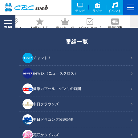
テレビ
ラジオ
イベント
MENU
ニュース
お気に入り
ランキング
ピックアップ
新着記事
CBC MAGAZINE
番組一覧
与田ドラゴンズに喝！かつての強力“助
っ人”たちが海を渡って駆けつける！
チャント！
記事に戻る
newsX（ニュースクロス）
健康カプセル！ゲンキの時間
中日クラウンズ
中日ドラゴンズ関連記事
花咲かタイムズ