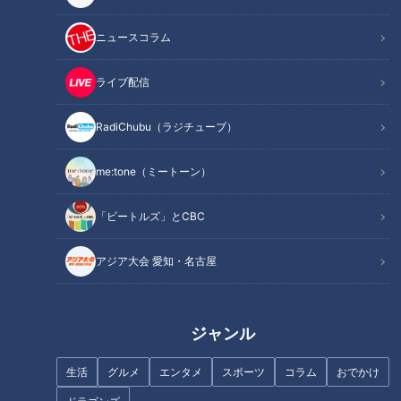
ニュースコラム
ライブ配信
仮死状態で生まれて館長らが蘇
パワーをもらいに座敷わらしの
生も…“奇跡のアシカ”日向くん
RadiChubu（ラジチューブ）
里へ！しかし大波乱が！？
はその館長が嫌い「慕われてみ
たい…」館長の挑戦
me:tone（ミートーン）
「ビートルズ」とCBC
アジア大会 愛知・名古屋
１１人大家族がコストコへ！
熱さで服が溶ける？！燃え盛る
大松明を担いでダッシュ！700
年続く津島神社の「開扉祭」
ジャンル
生活
グルメ
エンタメ
スポーツ
コラム
おでかけ