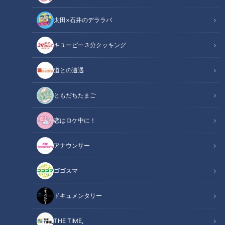
太田×石井のデララバ
キユーピー３分クッキング
与田ドラゴンズに喝！かつての強力“助っ人”たちが海を渡って駆けつけ
る！
道との遭遇
この記事の画像
（全1枚）
ともだちたまご
恋はロケ中に！
アナウンサー
ゴゴスマ
記事に戻る
ドキュメンタリー
この記事を見たあなたへのおすすめ
THE TIME,