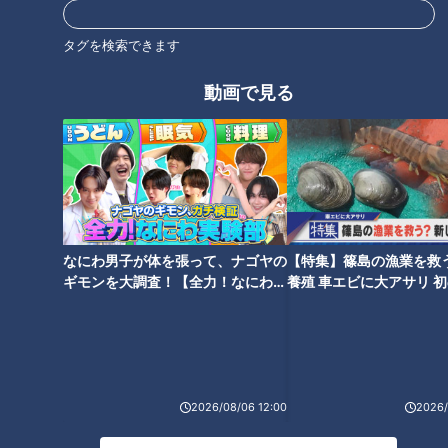
ガッツポーズはしない！竜ドラ
「衝撃の代打」ベンチ采配の空
2橋本侑樹投手が“伝説のサブマ
白と疑問～検証・与田ドラゴン
リン”に明かした理由
タグを検索できます
ズ3年の光と影（後）
動画で見る
“根尾昂”を活かせなかった監督
与田ドラゴンズいきなり3連
～検証・与田ドラゴンズ3年の
敗！ファンとして納得できない
光と影（前）
3つの「なぜ？」
なにわ男子が体を張って、ナゴヤの
【特集】篠島の漁業を救
ギモンを大調査！【全力！なにわ実
養殖 車エビに大アサリ 
験部～ナゴヤのギモン、ガチ検証
【newsX】
～】
低迷ドラゴンズに叫びたい！後
2026/08/06 12:00
2026/
半戦3つのテーマ「勝利」「感
動」そして「明日の姿」