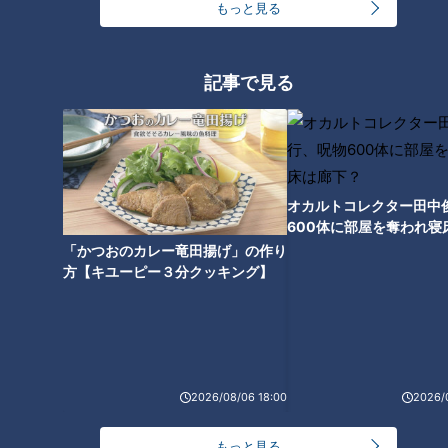
もっと見る
記事で見る
オカルトコレクター田中
600体に部屋を奪われ寝
下？
「かつおのカレー竜田揚げ」の作り
方【キユーピー３分クッキング】
ランキング
RANKING
24時間
週間
月間
2026/08/06 18:00
2026/
【全力！なにわ実験部～ナゴヤのギモン、ガチ検証
もっと見る
～】しらたきで作った豚バラミンチの油そば