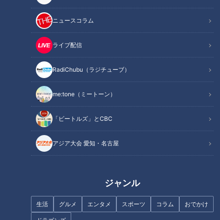
ニュースコラム
ライブ配信
RadiChubu（ラジチューブ）
me:tone（ミートーン）
「ビートルズ」とCBC
アジア大会 愛知・名古屋
記事に戻る
この記事を見たあなたへのおすすめ
ジャンル
生活
グルメ
エンタメ
スポーツ
コラム
おでかけ