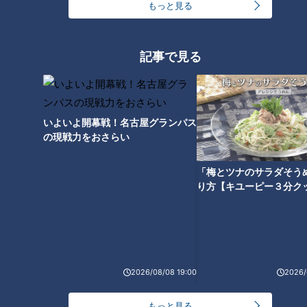
もっと見る
どっちが好き？どっちが辛い？
記事で見る
味仙・台湾ラーメンの２つの調
ラーメン数珠つなぎ第一弾！二
理法を食べ比べ！～大竹敏之の
郎系初心者にも優しい人気店
シン・名古屋めし
「笑顔の為に」
いよいよ開幕戦！名古屋グランパス
の現戦力をおさらい
「梅とツナのサラダそう
り方【キユーピー３分ク
端午の節句限定の隠れ名古屋め
「和食展」で発見！名古屋めし
し「黄飯（きいはん）」を知っ
の中にある和食らしさ～大竹敏
ていますか？～大竹敏之のシ
之のシン・名古屋めし
ン・名古屋めし
2026/08/08 19:00
2026/
もっと見る