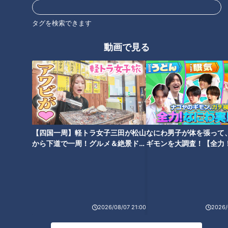
タグを検索できます
動画で見る
ラーメン数珠つなぎ第三弾！
辛ウマ「皿台湾」が人気！行列
麺、スープ、トッピングすべて
ができる町中華「人生餃子」
の調和がとれた上質な味「麺道
ひとひら」
タグ
【四国一周】軽トラ女子三田が松山
なにわ男子が体を張って
グルメ
ラーメン
麺屋 伊藤
から下道で一周！グルメ＆絶景ドラ
ギモンを大調査！【全力
イブ⑳
験部～ナゴヤのギモン、
～】
オススメ関連コンテンツ
2026/08/07 21:00
2026/