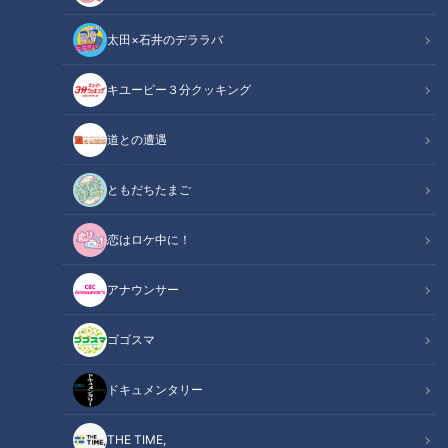
太田×石井のデララバ
キユーピー３分クッキング
道との遭遇
ともだちたまご
CBCテレビ：画像「デララバ」
恋はロケ中に！
この記事の画像
（全14枚）
アナウンサー
ゴゴスマ
ドキュメンタリー
THE TIME,