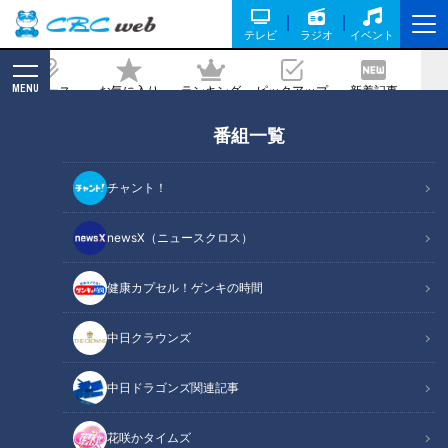
テレビ
ラジオ
イベント
MENU
ニュース
お気に入り
ランキング
ピックアップ
新着記事
CBC MAGAZINE
番組一覧
ラーメン数珠つなぎ第四弾！一口すすれ
ばたちまちとりこに！極うま白醤油らー
チャント！
めん「麺屋 伊藤」
newsX（ニュースクロス）
記事に戻る
健康カプセル！ゲンキの時間
中日クラウンズ
中日ドラゴンズ関連記事
花咲かタイムズ