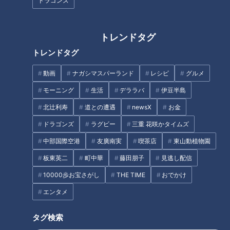
ドラゴンズ
トレンドタグ
トレンドタグ
ラーメン数珠つなぎ第十弾！濃
ラーメン数珠つなぎ第二弾！小
厚えびだしと自家製麺が織りな
麦香る麺＆うまみが凝縮された
動画
ナガシマスパーランド
レシピ
グルメ
す至高の一杯 「えびそば 緋彩
スープを堪能「麺乃はる」
（ひいろ）」
モーニング
生活
デララバ
伊豆半島
北辻利寿
道との遭遇
newsX
お金
ドラゴンズ
ラグビー
三重 花咲かタイムズ
中部国際空港
友廣南実
喫茶店
東山動植物園
名古屋の絶品チャーハン総選
板東英二
町中華
藤田朋子
見逃し配信
挙！ 「パンチの効いたニンニク
10000歩お宝さがし
THE TIME
おでかけ
ラーメン数珠つなぎ第十一弾！
がやみつき」 1位に輝いたのは
静寂な借景を眺めながら鴨ダシ
超有名店
エンタメ
の絶品ラーメンが楽しめる「酒
楽亭 空庵」
タグ検索