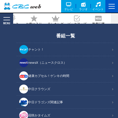
テレビ
ラジオ
イベント
MENU
ニュース
お気に入り
ランキング
ピックアップ
新着記事
CBC MAGAZINE
番組一覧
どっちが好き？どっちが辛い？味仙・台
湾ラーメンの２つの調理法を食べ比べ！
チャント！
～大竹敏之のシン・名古屋めし
newsX（ニュースクロス）
2025/06/02 16:05
健康カプセル！ゲンキの時間
中日クラウンズ
中日ドラゴンズ関連記事
花咲かタイムズ