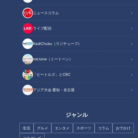
熱狂的ファンを魅了する名古屋めしの裏番
ニュースコラム
名古屋めしの代表格のひとつ、台湾ラーメン。ご存じ中華料理
ライブ配信
店「味仙」発祥の激辛ラーメンで、ホットな味わい同様にファ
ンの熱量もとびきりアツい一品です。
RadiChubu（ラジチューブ）
熱狂的ファンがいる一方、辛いものが苦手な人ではとても食べ
me:tone（ミートーン）
られず、かつ他の地方ではほぼ食べられない料理。そのため名
古屋めしの人気投票を行うと意外と票が伸びなかったりするの
「ビートルズ」とCBC
ですが、好きな人の熱量は他のグルメを寄せつけない、名古屋
めしの裏番的存在といえるでしょう。
アジア大会 愛知・名古屋
味仙 今池本店はトッピング式でスープすっきり
ジャンル
「味仙」は名古屋市内を中心に16店舗がありますが、5兄妹が
生活
グルメ
エンタメ
スポーツ
コラム
おでかけ
それぞれ別々で経営していて、いわゆるチェーン店ではありま