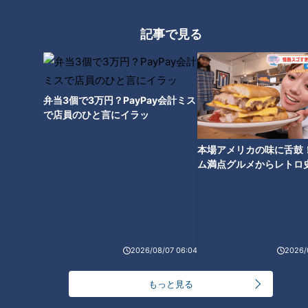
ェーンみたいにどこで食べても同じ、というよりいいんじゃな
いかしら」
記事で見る
弁当3個で3万円？PayPay会計ミス
で店員のひと言にイラッ
本場アメリカの味に舌鼓
ム満点グルメからレトロ
で！愛知・東海市の感動
選
「味仙 今池本店」の台湾ラーメン850円。1辛から2辛（イタリアン）、3辛
（メキシカン）、4辛（アフリカン）、5辛（エイリアン）･･･と辛さをアップ
でき、1辛ごとに＋60円。過去最辛は30辛(！)
2026/08/07 06:04
2026/
もっと見る