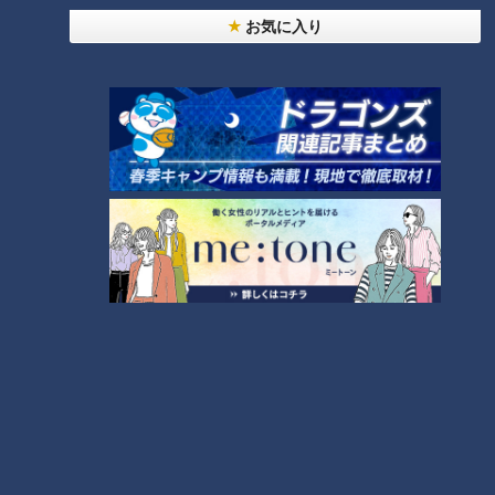
お気に入り
透明感あるスープを台湾ミンチの上からかける
矢場味仙はミックス式。ガツンと来るがシャープ
な味わい
今池本店とは異なるミックス式の代表格が「矢場味仙」（名古
屋市中区）です。同店は明優さんの妹である長女の黎華さんが
1981年に味仙下坪店（名古屋市千種区、現在は休業）を出店
して独立したのが始まりです。