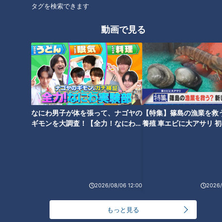
タグを検索できます
いざ実食。麺を口へ運んだ瞬間、「か、辛いッ･･･!」。何度も
食べて分かっているはずなのに一口目の辛さのインパクトは強
動画で見る
烈です。スープは、最初は透明感がありますが、台湾ミンチの
辛みがとけ出して徐々に赤さが増してきます。ミンチは粗挽き
でジューシーな肉感十分。辛さの中に肉のうまみ、甘みも感じ
られます。口の中がヒリヒリするほど刺激的なのですが、それ
でも箸が止まらなくなるのは、甘みとうまみが後からやって来
て、ただ辛いだけではない深みと奥行きがあるからです。
なにわ男子が体を張って、ナゴヤの
【特集】篠島の漁業を救
ギモンを大調査！【全力！なにわ実
養殖 車エビに大アサリ 
発祥の店の調理法なのですから、もともとはこのやり方が基本
験部～ナゴヤのギモン、ガチ検証
【newsX】
～】
ですが、他の兄妹が経営する店が異なる調理法を取っているこ
とは、郭さんも承知しています。
「どの店も料理人がイチから料理を作っているから、みんなが
2026/08/06 12:00
2026/
それぞれ工夫して自然とそうなっちゃった(笑)。その場で手作
りした方がおいしいものができると思ってやっているから、チ
もっと見る