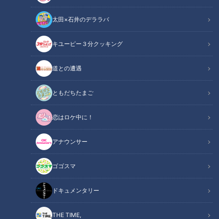
太田×石井のデララバ
CBCテレビ：画像『デララバ』
キユーピー３分クッキング
太田×石井のデララバ
道との遭遇
大竹敏之のシン・名古屋めし
ともだちたまご
INDEX
恋はロケ中に！
熱狂的ファンを魅了する名古屋めしの裏番
味仙 今池本店はトッピング式でスープすっきり
アナウンサー
矢場味仙はミックス式。ガツンと来るがシャープな味わい
見た目は異なるが味の違いは意外にも･･･
ゴゴスマ
味仙グループ各店の台湾ラーメンの調理法一覧
オススメ関連コンテンツ
ドキュメンタリー
THE TIME,