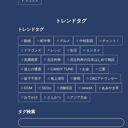
ドラゴンズ
せん。そのため店によって微妙に味が異なることは、ファンの
間では知られた事実です。
トレンドタグ
名物の台湾ラーメンも、調理法からして店ごとに違いがありま
トレンドタグ
す。そのポイントは台湾ミンチとスープの合わせ方。台湾ミン
動画
町中華
グルメ
中村彩賀
チャント！
チを麺の上に盛りつけて最後にスープをかけるトッピング式、
ドラゴンズ
レシピ
生活
エンタメ
台湾ミンチをあらかじめスープに混ぜておくミックス式、この
ふたつのパターンに大別されるのです。
友廣南実
北辻利寿
北辻利寿の日本はじめて物語
道との遭遇
CANDY TUNE
お金
三重
「味仙 今池本店」（名古屋市千種区）は1962年に長男・郭
坂下千里子
角上清司
静岡
CBCアナウンサー
明優さんが創業。台湾ラーメンは、明優さんが台湾の坦仔麺
DCM
SDGs
if珈琲店
newsX
あみやき亭
（タンツーメン）にヒントを得て昭和50年代に開発しまし
た。同店の調理法はトッピング式。「スープは鶏ガラベースで
おでかけ
とんかつ
アジア大会
すっきりしているんです。辛み、うまみ、香りは全部台湾ミン
タグ検索
チの中に凝縮されていて、上からスープをかけることでそれが
全体に行き渡ります」と明優さんの妻の郭美英さん。