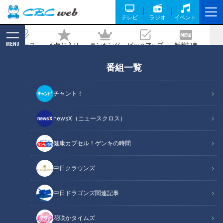
テレビ
ラジオ
イベント
MENU
ニュース
お気に入り
ランキング
ピックアップ
新着記事
CBC MAGAZINE
番組一覧
ラーメン数珠つなぎ第四弾！一口すすれ
ばたちまちとりこに！極うま白醤油らー
チャント！
めん「麺屋 伊藤」
newsX（ニュースクロス）
記事に戻る
健康カプセル！ゲンキの時間
中日クラウンズ
中日ドラゴンズ関連記事
花咲かタイムズ