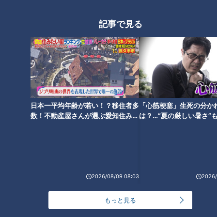
記事で見る
どっちが好き？どっちが辛い？
味仙・台湾ラーメンの２つの調
ラーメン数珠つなぎ第一弾！二
理法を食べ比べ！～大竹敏之の
郎系初心者にも優しい人気店
シン・名古屋めし
「笑顔の為に」
日本一平均年齢が若い！？移住者多
「心筋梗塞」生死の分か
数！不動産屋さんが選ぶ愛知住みた
は？…“夏の厳しい暑さ”
い街ランキング1位は？
に！発症前のキケンなサ
法
端午の節句限定の隠れ名古屋め
「和食展」で発見！名古屋めし
し「黄飯（きいはん）」を知っ
の中にある和食らしさ～大竹敏
ていますか？～大竹敏之のシ
之のシン・名古屋めし
2026/08/09 08:03
2026/
ン・名古屋めし
もっと見る