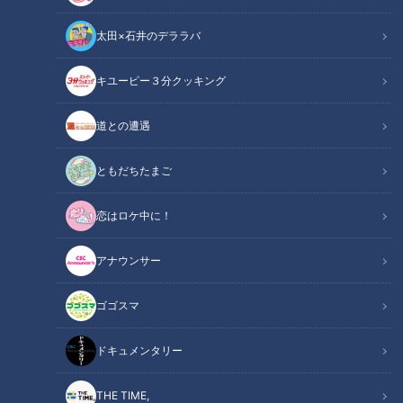
太田×石井のデララバ
キユーピー３分クッキング
道との遭遇
ともだちたまご
CBCテレビ：画像「デララバ」
恋はロケ中に！
この記事の画像
（全14枚）
アナウンサー
ゴゴスマ
ドキュメンタリー
THE TIME,