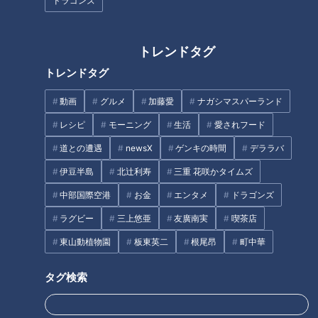
ドラゴンズ
トレンドタグ
トレンドタグ
ラーメン数珠つなぎ第十弾！濃
ラーメン数珠つなぎ第五弾！純
厚えびだしと自家製麺が織りな
系名古屋コーチンのうまみたっ
動画
グルメ
加藤愛
ナガシマスパーランド
す至高の一杯 「えびそば 緋彩
ぷりスープが絶品「せいめん 未
（ひいろ）」
さく」
レシピ
モーニング
生活
愛されフード
道との遭遇
newsX
ゲンキの時間
デララバ
伊豆半島
北辻利寿
三重 花咲かタイムズ
中部国際空港
お金
エンタメ
ドラゴンズ
ラグビー
三上悠亜
友廣南実
喫茶店
東山動植物園
板東英二
根尾昂
町中華
ラーメン数珠つなぎ第六弾！名
ラーメン数珠つなぎ第十一弾！
古屋コーチンと魚介の透き通る
静寂な借景を眺めながら鴨ダシ
うまみ、香り立つ至高の塩そば
の絶品ラーメンが楽しめる「酒
タグ検索
「麺 㐂色（きいろ）」
楽亭 空庵」