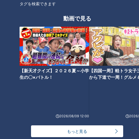
タグを検索できます
動画で見る
加藤愛アナが岐阜県御嵩町の愛
されフード『みたけとんちゃ
ラーメン数珠つなぎ第十五弾！
ん』を調査！ スコップで焼いて
醤油ベースの染み渡るスープの
味わう！ 炭鉱夫の食べ方を再
朝ラーメンが名物！「らーめん
現！
ニュー直方」
タグ
【新天才クイズ】２０２６夏～小学
【四国一周】軽トラ女子
生の〇×バトル！
から下道で一周！グルメ
グルメ
ラーメン
麺屋 伊藤
イブ⑳
オススメ関連コンテンツ
2026/08/09 12:00
2026/
もっと見る