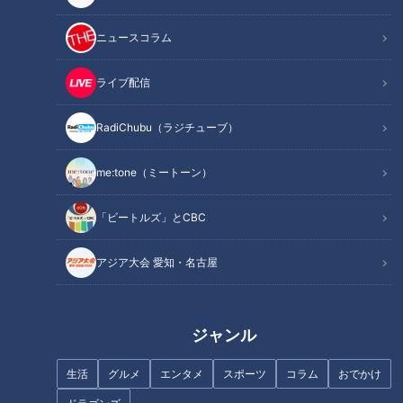
ニュースコラム
ライブ配信
RadiChubu（ラジチューブ）
me:tone（ミートーン）
「ビートルズ」とCBC
アジア大会 愛知・名古屋
記事に戻る
この記事を見たあなたへのおすすめ
ジャンル
生活
グルメ
エンタメ
スポーツ
コラム
おでかけ