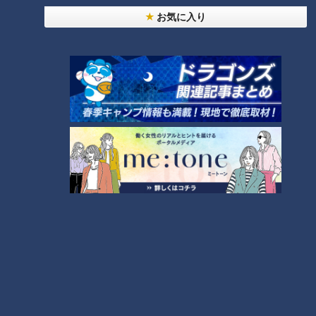
RANKING
お気に入り
24時間
週間
月間
友廣アナの自転車旅｜愛知・蒲郡市へ！三河湾ぐる
っと125kmの自転車旅！【チャント！特集】
1
【全力！なにわ実験部～ナゴヤのギモン、ガチ検証
～】にんじんプリン
2
【全力！なにわ実験部～ナゴヤのギモン、ガチ検証
～】しらたきで作った豚バラミンチの油そば
3
【全力！なにわ実験部～ナゴヤのギモン、ガチ検証
～】キャロットフレンチロースト
4