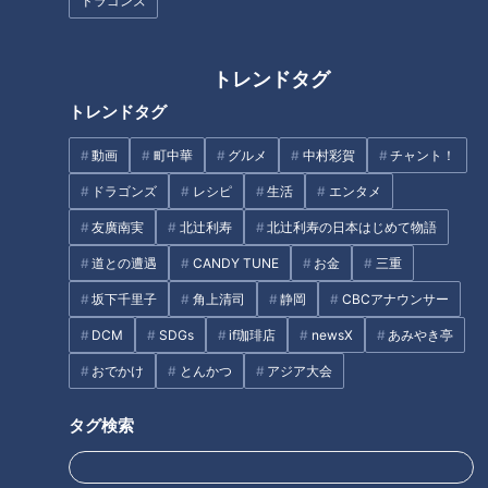
ドラゴンズ
トレンドタグ
トレンドタグ
動画
町中華
グルメ
中村彩賀
チャント！
300円でパン食べ放題も！？岐
550円で豪華なモーニングが食
阜のおすすめ激安モーニング３
ドラゴンズ
レシピ
生活
エンタメ
べられる！？ 岐阜県土岐市のお
店を紹介！
値打ちグルメ＆施設をご紹介
友廣南実
北辻利寿
北辻利寿の日本はじめて物語
道との遭遇
CANDY TUNE
お金
三重
タグ
坂下千里子
角上清司
静岡
CBCアナウンサー
エンタメ
デララバ
モーニング
太田光
石井亮次
DCM
SDGs
if珈琲店
newsX
あみやき亭
おでかけ
とんかつ
アジア大会
タグ検索
オススメ関連コンテンツ