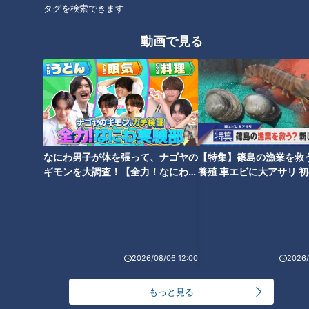
タグを検索できます
動画で見る
パン7種類がサービス！？まさ
激安＆食べ放題も！？ モーニン
かの「食パン1斤付き」も！岐阜
グ文化発祥の地・愛知県一宮市
市の超お得なモーニングを大調
の「限界モーニング」が大集
査
合！ モーニングサービスが生ま
れた理由とは？
なにわ男子が体を張って、ナゴヤの
【特集】篠島の漁業を救
ギモンを大調査！【全力！なにわ実
養殖 車エビに大アサリ 
験部～ナゴヤのギモン、ガチ検証
【newsX】
～】
「名駅地下街」で最も安い定食
を発見！ 最新グルメランキング
早起きして食べに行きたい！ボ
も発表 1位に輝いたのはあの
リュームたっぷり＆お得な岐阜
「名古屋めし」！？
2026/08/06 12:00
2026/
市のモーニング
もっと見る