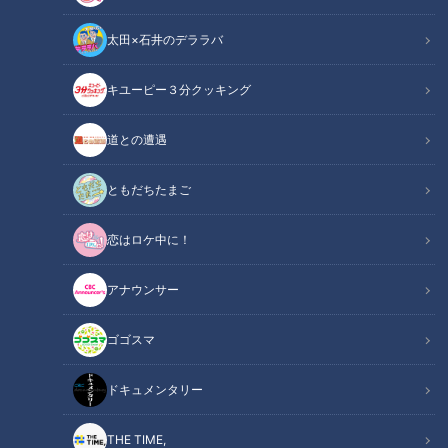
太田×石井のデララバ
キユーピー３分クッキング
CBCテレビ：画像『デララバ』
道との遭遇
この記事の画像
（全4枚）
ともだちたまご
恋はロケ中に！
アナウンサー
ゴゴスマ
記事に戻る
ドキュメンタリー
この記事を見たあなたへのおすすめ
THE TIME,