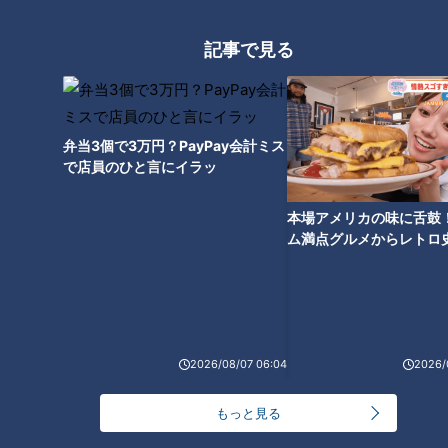
記事で見る
40本のエビフライをタワー
に！？ 1本あたり110円の激安や
食べ放題も！ 愛知県で愛される
弁当3個で3万円？PayPay会計ミス
驚きの「エビフライメニュー」
で店員のひと言にイラッ
7選
本場アメリカの味に舌鼓
ム満点グルメからレトロ
で！愛知・東海市の感動
選
2026/08/07 06:04
2026/
もっと見る
ランキング