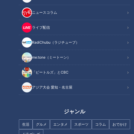
ニュースコラム
ライブ配信
盛り放題のモーニングが「400
RadiChubu（ラジチューブ）
円」！？人気すぎて客殺到 名古
喫茶店の「モーニング文化」発
屋＆岐阜の「激安モーニング」
祥の一宮市 サービスはどのよ
me:tone（ミートーン）
とは？
うに広まった！？
「ビートルズ」とCBC
アジア大会 愛知・名古屋
激安！工場直売所セールSP【太
ジャンル
田×石井のデララバ】
名古屋の都心を車体の超長いバ
生活
グルメ
エンタメ
スポーツ
コラム
おでかけ
スが走った！新交通システム
「SRT」試乗記