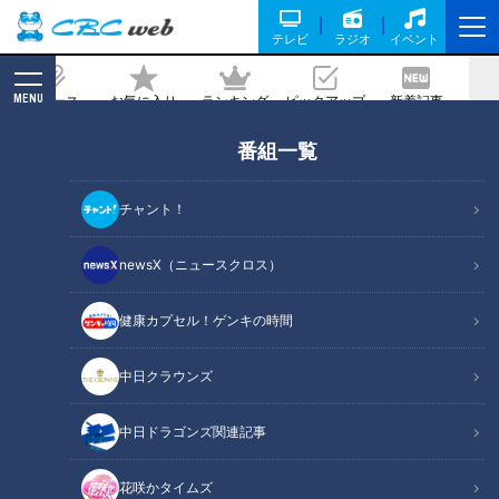
テレビ
ラジオ
イベント
MENU
ニュース
お気に入り
ランキング
ピックアップ
新着記事
CBC MAGAZINE
番組一覧
メニューの種類は200以上！？全て500
円の「やりすぎモーニング」に驚愕！東
チャント！
海3県の驚きモーニングも
newsX（ニュースクロス）
記事に戻る
健康カプセル！ゲンキの時間
中日クラウンズ
中日ドラゴンズ関連記事
花咲かタイムズ