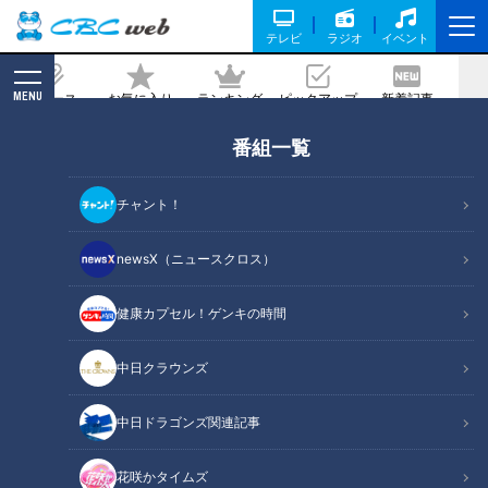
テレビ
ラジオ
イベント
MENU
ニュース
お気に入り
ランキング
ピックアップ
新着記事
CBC MAGAZINE
番組一覧
宝石箱のような海鮮丼！インパクト抜群
のうな玉ひつまぶし！人気海鮮料理店
チャント！
「サカナファクトリー」の2号店が柳橋
中央市場近くにオープン！
newsX（ニュースクロス）
健康カプセル！ゲンキの時間
記事に戻る
中日クラウンズ
中日ドラゴンズ関連記事
花咲かタイムズ