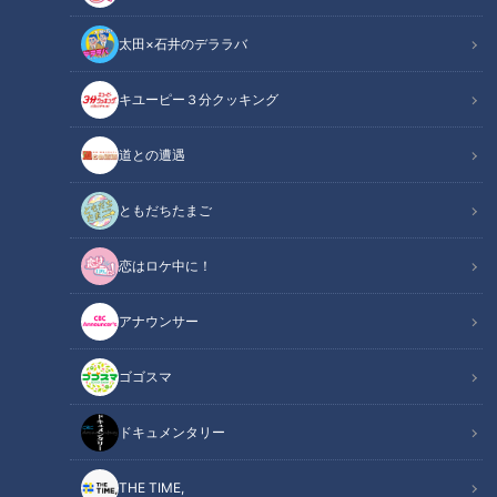
太田×石井のデララバ
キユーピー３分クッキング
道との遭遇
ともだちたまご
恋はロケ中に！
CBCテレビ：画像「デララバ」
アナウンサー
この記事の画像
（全16枚）
ゴゴスマ
ドキュメンタリー
THE TIME,