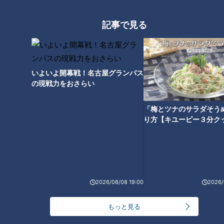
タレの秘密とは？「あつた蓬莱
爆笑問題・太田さんと石井アナ
軒」知られざる驚きの情報
が「味仙」の台湾ラーメンを深
記事で見る
掘り！超激辛裏メニュー「エイ
リアン」にも挑戦！
いよいよ開幕戦！名古屋グランパス
の現戦力をおさらい
「梅とツナのサラダそう
り方【キユーピー３分ク
なぜナポリタンが名古屋めし
きしめんにエビフライ！？アス
に！？発祥の地『喫茶ユキ』の
ナル金山で名古屋めしを存分に
「鉄板スパ」誕生秘話
楽しめる居酒屋「てしごと家」
2026/08/08 19:00
2026/
もっと見る