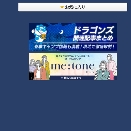
お気に入り
ランキング
RANKING
24時間
週間
月間
友廣アナの自転車旅｜愛知・蒲郡市へ！三河湾ぐる
っと125kmの自転車旅！【チャント！特集】
1
大学のサークルで増える？複数のスポーツを融合さ
せた「ピックルボール」