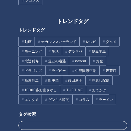
ドラゴンズ
トレンドタグ
盛り放題のモーニングが「400
トレンドタグ
魅力満載！バンテリンドームと
円」！？人気すぎて客殺到 名古
スタジアムグルメ3選
屋＆岐阜の「激安モーニング」
動画
ナガシマスパーランド
レシピ
グルメ
とは？
モーニング
生活
デララバ
伊豆半島
北辻利寿
道との遭遇
newsX
お金
ドラゴンズ
ラグビー
中部国際空港
喫茶店
板東英二
町中華
藤田朋子
見逃し配信
2000人に1人しか注文しない幻
星野監督が大好きだった独自メ
のメニュー！？山本屋本店「味
10000歩お宝さがし
THE TIME
おでかけ
ニューも！？ ドラゴンズファン
噌煮込うどん」意外と知らない
の聖地「ピカイチ」！ 有名人も
エンタメ
ゲンキの時間
コラム
ラーメン
驚きのサービス
訪れる町中華の魅力とは
タグ検索