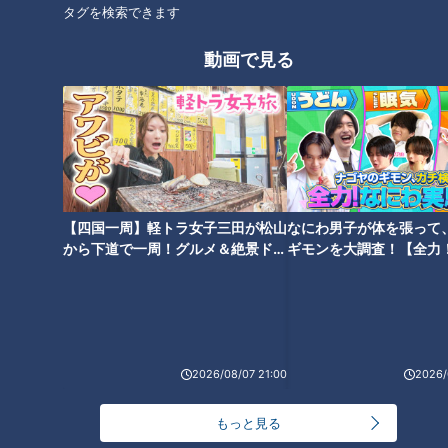
タグを検索できます
浅尾拓也コーチ、ドラゴンズ史
モーニング文化発祥の地・愛知
動画で見る
上最高のイケメンで昭和の香り
県一宮市の「限界モーニン
がプンプン匂う男！新たな伝説
グ」！激安＆食べ放題も！？モ
が今、明かされる！
ーニングサービスが生まれた理
タグ
由とは？
グルメ
サカナファクトリー
海鮮丼
【四国一周】軽トラ女子三田が松山
なにわ男子が体を張って
から下道で一周！グルメ＆絶景ドラ
ギモンを大調査！【全力
オススメ関連コンテンツ
イブ⑳
験部～ナゴヤのギモン、
～】
2026/08/07 21:00
2026/
もっと見る
ひつまぶしの発祥？門外不出の