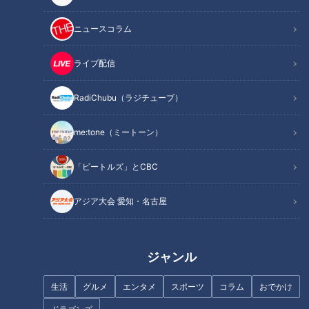
ニュースコラム
ライブ配信
RadiChubu（ラジチューブ）
me:tone（ミートーン）
記事に戻る
「ビートルズ」とCBC
この記事を見たあなたへのおすすめ
アジア大会 愛知・名古屋
ジャンル
【初公開！完全版】７秒前の記
生活
グルメ
エンタメ
スポーツ
コラム
おでかけ
憶が消えていく女性・・“すべて