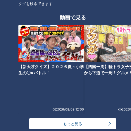
タグを検索できます
ほぼ愛知・春日井市だけ愛され
動画で見る
フード『特製チャーハンふわと
スガキヤの新業態！和風だしが
ろ玉子のせ』をいただきます！
きいたふわトロたこ焼きが魅力
【チャント！】
の「たこ寿」
タグ
グルメ
エビフライ
きしめん
てしごと家
【新天才クイズ】２０２６夏～小学
【四国一周】軽トラ女子
生の〇×バトル！
から下道で一周！グルメ
イブ⑳
オススメ関連コンテンツ
2026/08/09 12:00
2026/
もっと見る