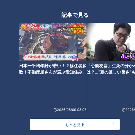
居心地の良さをとことん追求！
「矢場とん」の名物「みそか
「コメダ」の知られざる秘密と
記事で見る
つ」は偶然生まれた？美味しく
こだわりとは？
食べられるこだわりの裏技
が！？
日本一平均年齢が若い！？移住者多
「心筋梗塞」生死の分か
数！不動産屋さんが選ぶ愛知住みた
は？…“夏の厳しい暑さ”
い街ランキング1位は？
に！発症前のキケンなサ
今池に名古屋めしの新店がオー
コメダの季節限定メニュー！新
法
プン！どて煮と串カツがメイン
作かぼちゃのシロノワールを堪
の昭和レトロな居酒屋「どて煮
能
の今池」
2026/08/09 08:03
2026/
もっと見る