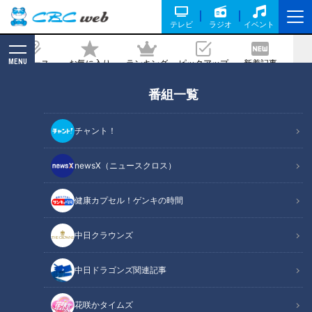
テレビ
ラジオ
イベント
MENU
ニュース
お気に入り
ランキング
ピックアップ
新着記事
CBC MAGAZINE
番組一覧
きしめんにエビフライ！？アスナル金山
で名古屋めしを存分に楽しめる居酒屋
チャント！
「てしごと家」
newsX（ニュースクロス）
記事に戻る
健康カプセル！ゲンキの時間
中日クラウンズ
中日ドラゴンズ関連記事
花咲かタイムズ