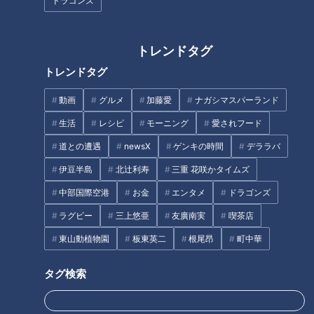
ドラゴンズ
をメモする生活”に長期密着取材
「消えていく今～7秒の記憶と
生きる～」
トレンドタグ
人気のパワースポットとグルメ
トレンドタグ
が楽しめる！心に残る観光地
「飛騨高山」
動画
グルメ
加藤愛
ナガシマスパーランド
生活
レシピ
モーニング
愛されフード
道との遭遇
newsX
ゲンキの時間
デララバ
伊豆半島
北辻利寿
三重 花咲かタイムズ
中部国際空港
お金
エンタメ
ドラゴンズ
味仙マニアが解説！ニンニクチ
名古屋限定と気づいていない！
ラグビー
三上悠亜
友廣南実
喫茶店
ャーハン＋アサリ炒めのスープ
「海老おろし」は隠れ名古屋め
し～大竹敏之のシン・名古屋め
東山動植物園
板東英二
根尾昂
町中華
し
タグ検索