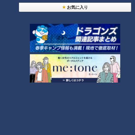
お気に入り
9月10日は「小倉トーストの
日」 大曽根に新オープンした小
倉トーストの革命を起こす「喫
茶はじまり」
ランキング
RANKING