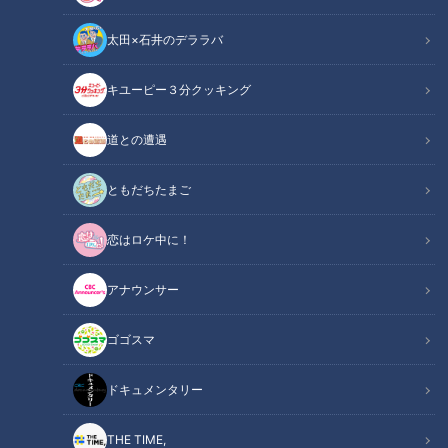
太田×石井のデララバ
キユーピー３分クッキング
道との遭遇
ともだちたまご
CBCテレビ：画像「デララバ」
恋はロケ中に！
この記事の画像
（全12枚）
アナウンサー
ゴゴスマ
ドキュメンタリー
THE TIME,