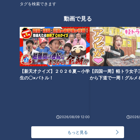
タグを検索できます
ほぼ愛知・春日井市だけ愛され
動画で見る
フード『特製チャーハンふわと
スガキヤの新業態！和風だしが
ろ玉子のせ』をいただきます！
きいたふわトロたこ焼きが魅力
【チャント！】
の「たこ寿」
タグ
グルメ
エビフライ
きしめん
てしごと家
【新天才クイズ】２０２６夏～小学
【四国一周】軽トラ女子
生の〇×バトル！
から下道で一周！グルメ
イブ⑳
オススメ関連コンテンツ
2026/08/09 12:00
2026/
もっと見る