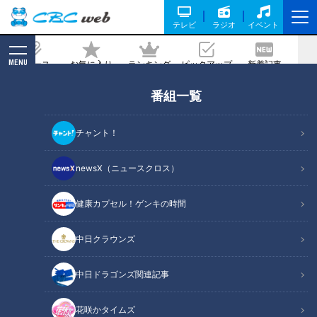
テレビ
ラジオ
イベント
MENU
ニュース
お気に入り
ランキング
ピックアップ
新着記事
CBC MAGAZINE
番組一覧
きしめんにエビフライ！？アスナル金山
で名古屋めしを存分に楽しめる居酒屋
チャント！
「てしごと家」
newsX（ニュースクロス）
記事に戻る
健康カプセル！ゲンキの時間
中日クラウンズ
中日ドラゴンズ関連記事
花咲かタイムズ