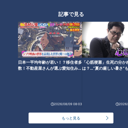
居心地の良さをとことん追求！
「矢場とん」の名物「みそか
「コメダ」の知られざる秘密と
記事で見る
つ」は偶然生まれた？美味しく
こだわりとは？
食べられるこだわりの裏技
が！？
日本一平均年齢が若い！？移住者多
「心筋梗塞」生死の分か
数！不動産屋さんが選ぶ愛知住みた
は？…“夏の厳しい暑さ”
い街ランキング1位は？
に！発症前のキケンなサ
今池に名古屋めしの新店がオー
コメダの季節限定メニュー！新
法
プン！どて煮と串カツがメイン
作かぼちゃのシロノワールを堪
の昭和レトロな居酒屋「どて煮
能
の今池」
2026/08/09 08:03
2026/
もっと見る