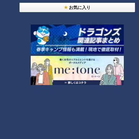
お気に入り
9月10日は「小倉トーストの
日」 大曽根に新オープンした小
倉トーストの革命を起こす「喫
茶はじまり」
ランキング
RANKING