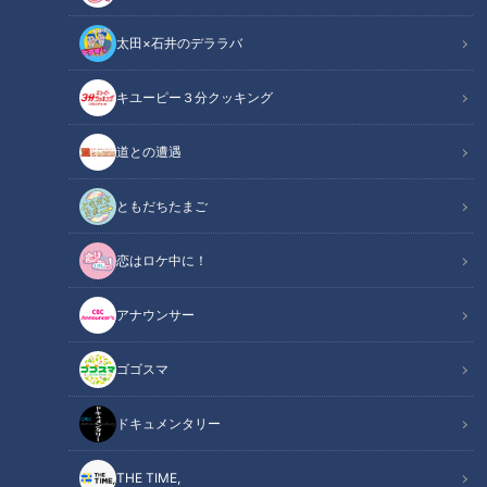
太田×石井のデララバ
キユーピー３分クッキング
道との遭遇
ともだちたまご
CBCテレビ：画像「デララバ」
恋はロケ中に！
この記事の画像
（全12枚）
アナウンサー
ゴゴスマ
ドキュメンタリー
THE TIME,