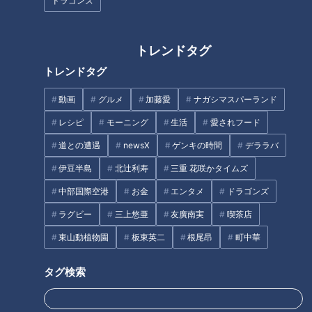
ドラゴンズ
をメモする生活”に長期密着取材
「消えていく今～7秒の記憶と
生きる～」
トレンドタグ
人気のパワースポットとグルメ
トレンドタグ
が楽しめる！心に残る観光地
「飛騨高山」
動画
グルメ
加藤愛
ナガシマスパーランド
レシピ
モーニング
生活
愛されフード
道との遭遇
newsX
ゲンキの時間
デララバ
伊豆半島
北辻利寿
三重 花咲かタイムズ
中部国際空港
お金
エンタメ
ドラゴンズ
味仙マニアが解説！ニンニクチ
名古屋限定と気づいていない！
ラグビー
三上悠亜
友廣南実
喫茶店
ャーハン＋アサリ炒めのスープ
「海老おろし」は隠れ名古屋め
し～大竹敏之のシン・名古屋め
東山動植物園
板東英二
根尾昂
町中華
し
タグ検索