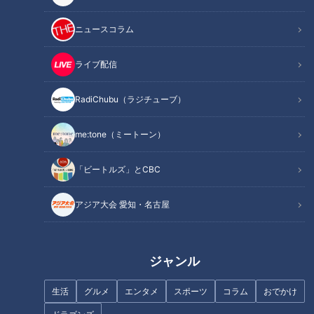
ニュースコラム
ライブ配信
RadiChubu（ラジチューブ）
me:tone（ミートーン）
記事に戻る
「ビートルズ」とCBC
この記事を見たあなたへのおすすめ
アジア大会 愛知・名古屋
ジャンル
【初公開！完全版】７秒前の記
生活
グルメ
エンタメ
スポーツ
コラム
おでかけ
憶が消えていく女性・・“すべて