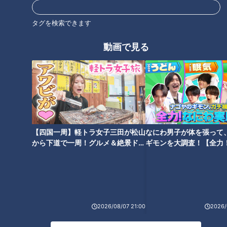
タグを検索できます
動画で見る
おいしいのになぜ注文されな
本国でバズってる中華スイーツ
い！？人気ファミレス「ガス
も発見！ 名古屋・大須の【最新
ト」の“埋もれメニュー”を調
海外スイーツ】を実食リポート
査！「チーズINハンバーグ」の
食べ方アレンジも
【四国一周】軽トラ女子三田が松山
なにわ男子が体を張って
から下道で一周！グルメ＆絶景ドラ
ギモンを大調査！【全力
イブ⑳
験部～ナゴヤのギモン、
～】
ラーメンが150円！？「安すぎ
SNSで大バズりの「海老ワンタ
て申し訳ない気持ちになる」
ン麺」！？大衆町中華が大行列
【500円でおつりがくる町中華
店に！大将が感動した思い出の
ランチ】とは
味とは
2026/08/07 21:00
2026/