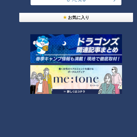
盛り放題のモーニングが「400円」！？人気すぎて
客殺到 名古屋＆岐阜の「激安モーニング」とは？
2
お気に入り
大学のサークルで増える？複数のスポーツを融合さ
せた「ピックルボール」
「人を狂わせる魅力がある」道マニア・鹿取茂雄が
惚れ込んだレンガの橋梁とは？未公開の道3選
4
弁当3個で3万円？PayPay会計ミスで店員のひと言
にイラッ
3
美味しさと栄養、ダブルでアップ！とうもろこしの
バター醤油炊き込みご飯