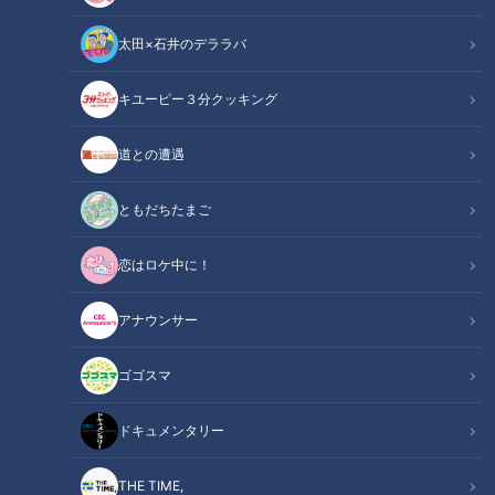
太田×石井のデララバ
キユーピー３分クッキング
道との遭遇
CBCテレビ「チャント！」
ともだちたまご
この記事の画像
（全5枚）
恋はロケ中に！
アナウンサー
ゴゴスマ
ドキュメンタリー
THE TIME,