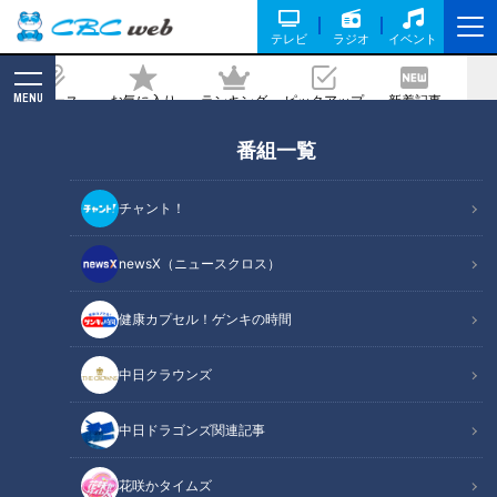
テレビ
ラジオ
イベント
MENU
ニュース
お気に入り
ランキング
ピックアップ
新着記事
CBC MAGAZINE
番組一覧
「餃子の王将」の“注文が少ない”メニュ
ーを調査！ありそうでなかった酢豚のエ
チャント！
ビ版！？西日本限定メニュー「海老の甘
酢」とは
newsX（ニュースクロス）
健康カプセル！ゲンキの時間
記事に戻る
中日クラウンズ
中日ドラゴンズ関連記事
花咲かタイムズ