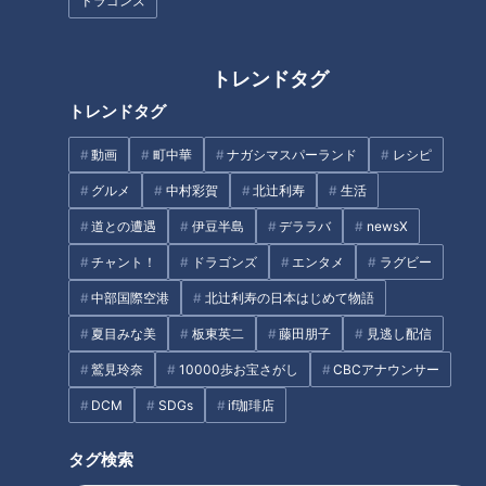
ドラゴンズ
おいしいのになぜ注文されな
前列を初体験
い！？人気ファミレス「ガス
ト」の“埋もれメニュー”を調
トレンドタグ
査！「チーズINハンバーグ」の
食べ方アレンジも
トレンドタグ
動画
町中華
ナガシマスパーランド
レシピ
ジャンボ海水プールよりひと足
グルメ
中村彩賀
北辻利寿
生活
先にオープン「スパキッズ」
名古屋の絶品チャーハン総選
道との遭遇
伊豆半島
デララバ
newsX
挙！ 「パンチの効いたニンニク
チャント！
ドラゴンズ
エンタメ
ラグビー
がやみつき」 1位に輝いたのは
超有名店
中部国際空港
北辻利寿の日本はじめて物語
タグ
夏目みな美
板東英二
藤田朋子
見逃し配信
生活
チャント！
鷲見玲奈
10000歩お宝さがし
CBCアナウンサー
DCM
SDGs
if珈琲店
タグ検索
オススメ関連コンテンツ