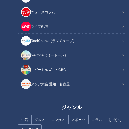
ニュースコラム
記事に戻る
ライブ配信
この記事を見たあなたへのおすすめ
RadiChubu（ラジチューブ）
me:tone（ミートーン）
フランス人は菓子店「シャトレ
「ビートルズ」とCBC
ーゼ」の店名に顔を赤らめる？
天下の奇祭！男性の性器を祀る
田縣神社「豊年祭」、伝統の御
アジア大会 愛知・名古屋
輿行列を支えるアツい男たちに
密着
ジャンル
生活
グルメ
エンタメ
スポーツ
コラム
おでかけ
まるでウォータースライダー！
近鉄特急「ひのとり」展望席最