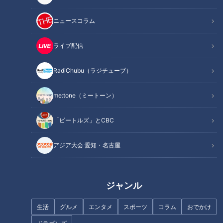
記事に戻る
ニュースコラム
この記事を見たあなたへのおすすめ
ライブ配信
RadiChubu（ラジチューブ）
me:tone（ミートーン）
「辛みに強い人＆弱い人」の差
「ビートルズ」とCBC
ジェットコースターが東京都心
は舌の細胞の数にある！？激辛
にやって来た！～遊園地人気ア
メニューの攻略法も伝授
アジア大会 愛知・名古屋
トラクションの歩み～
ジャンル
今だから知っておきたい！中東
CBC WEBにて働く女性のリアル
の基礎知識
生活
グルメ
エンタメ
スポーツ
コラム
おでかけ
とヒントを届けるポータルメデ
ィア『me:tone（ミートー