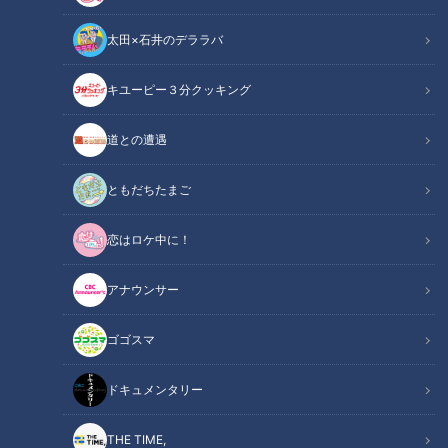
太田×石井のデララバ
キユーピー３分クッキング
CBCテレビ：画像『チャント！』
道との遭遇
この記事の画像
（全8枚）
ともだちたまご
恋はロケ中に！
アナウンサー
ゴゴスマ
ドキュメンタリー
THE TIME,