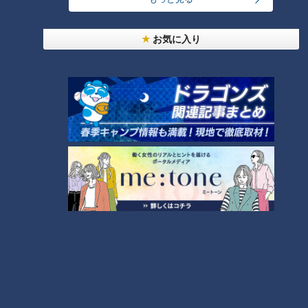
24時間
週間
月間
お気に入り
友廣アナの自転車旅｜愛知・蒲郡市へ！三河湾ぐる
っと125kmの自転車旅！【チャント！特集】
1
コスプレサミット、ワクワクさん、アジア大会楽
曲…愛知県の話題あれこれ
美味しさと栄養、ダブルでアップ！とうもろこしの
バター醤油炊き込みご飯
【全力！なにわ実験部～ナゴヤのギモン、ガチ検証
～】にんじんプリン
4
2
【全力！なにわ実験部～ナゴヤのギモン、ガチ検証