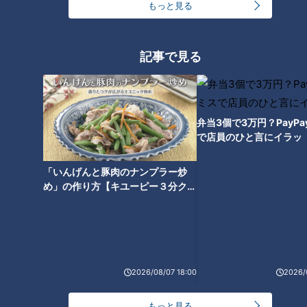
もっと見る
絶対起きられる！？ちょっと変
わった「目覚まし時計」3選
記事で見る
弁当3個で3万円？PayP
で店員のひと言にイラッ
「いんげんと豚肉のナンプラー炒
め」の作り方【キユーピー３分クッ
キング】
ランキング
2026/08/07 18:00
2026/
RANKING
もっと見る