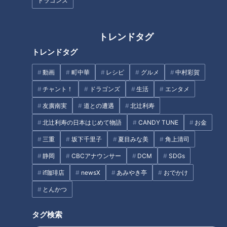
ドラゴンズ
ン）』始動！
トレンドタグ
トレンドタグ
トンツカタン森本が解散報告。
ジングルに残る"元相方のギャ
動画
町中華
レシピ
グルメ
中村彩賀
グ"どうする？
お年玉はキャッシュレス希望が
チャント！
ドラゴンズ
生活
エンタメ
４割！お正月の伝統行事にも大
友廣南実
道との遭遇
北辻利寿
きな変化
北辻利寿の日本はじめて物語
CANDY TUNE
お金
タグ
三重
坂下千里子
夏目みな美
角上清司
生活
チャント！
静岡
CBCアナウンサー
DCM
SDGs
if珈琲店
newsX
あみやき亭
おでかけ
とんかつ
オススメ関連コンテンツ
タグ検索