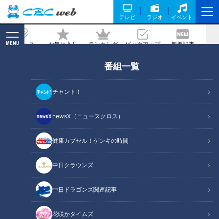
テレビ
ラジオ
イベント
MENU
ニュース
お気に入り
ランキング
ピックアップ
新着記事
CBC MAGAZINE
番組一覧
朝の歯みがきは「起床後」or「朝食
後」？歯科医師が推奨する歯みがきのタ
チャント！
イミングとは
newsX（ニュースクロス）
記事に戻る
健康カプセル！ゲンキの時間
中日クラウンズ
中日ドラゴンズ関連記事
花咲かタイムズ