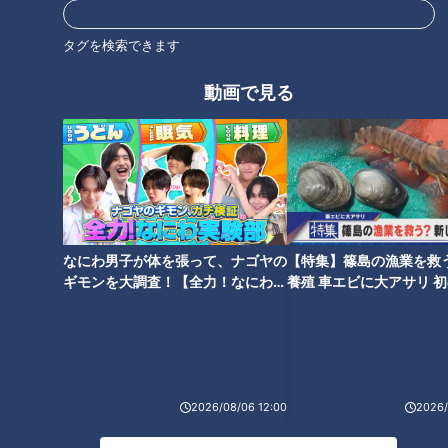
タグを検索できます
動画で見る
歯ブラシを濡らすと歯磨き粉の
口臭ケアにはグミが効果的！？
薬も薄まる！？ 乾いた状態で磨
口臭予防ができるオススメ最新
くのが正しい磨き方！？
グミをご紹介！
なにわ男子が体を張って、ナゴヤの
【特集】篠島の漁業を救
ギモンを大調査！【全力！なにわ実
養殖 車エビに大アサリ 
験部～ナゴヤのギモン、ガチ検証
【newsX】
口臭改善！手軽にできる健康体
加齢臭・口臭・汗臭さ…そのニ
～】
操「あいうべ体操」とは？
オイは病気のサイン！？健康に
関わる体臭・口臭を徹底リサー
チ
2026/08/06 12:00
2026/