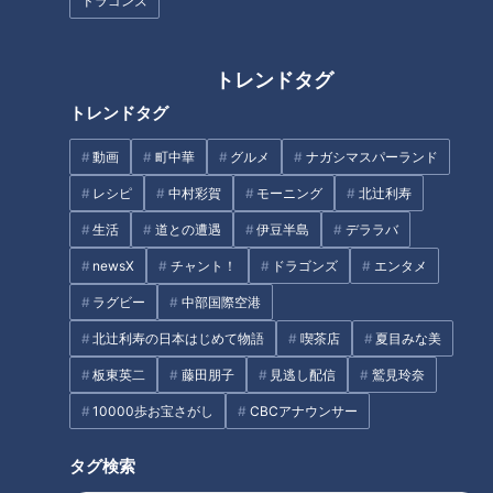
便利グッズ！SNSでバズり中の
激！ 鳥山明さんの母校 愛知県
ドラゴンズ
収納ボックス活用法から、ひと
『一宮起工科高校』デザイン科
り暮らしの必須アイテムまで
トレンドタグ
トレンドタグ
動画
町中華
グルメ
ナガシマスパーランド
浅尾拓也コーチ、ドラゴンズ史
全国初！ドンキの新業態「ロビ
レシピ
中村彩賀
モーニング
北辻利寿
上最高のイケメンで昭和の香り
ン・フッド」が愛知・あま市に
生活
道との遭遇
伊豆半島
デララバ
がプンプン匂う男！新たな伝説
誕生！コスパ最強の“うどんバイ
が今、明かされる！
キング”や便利な冷凍総菜も
newsX
チャント！
ドラゴンズ
エンタメ
タグ
ラグビー
中部国際空港
北辻利寿の日本はじめて物語
喫茶店
夏目みな美
生活
チャント！
寺坂頼我
板東英二
藤田朋子
見逃し配信
鷲見玲奈
10000歩お宝さがし
CBCアナウンサー
オススメ関連コンテンツ
タグ検索