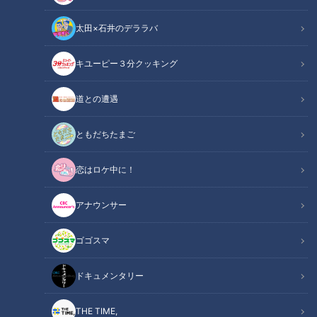
太田×石井のデララバ
キユーピー３分クッキング
CBCテレビ：画像『チャント！』
道との遭遇
この記事の画像
（全5枚）
ともだちたまご
恋はロケ中に！
アナウンサー
ゴゴスマ
ドキュメンタリー
THE TIME,