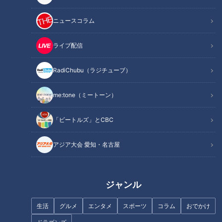
記事に戻る
ニュースコラム
この記事を見たあなたへのおすすめ
ライブ配信
RadiChubu（ラジチューブ）
me:tone（ミートーン）
訪れた場所は161カ所！総移動
ラーメンが150円！？「安すぎ
「ビートルズ」とCBC
距離6万9698キロで「しりとり
て申し訳ない気持ちになる」
の旅」完全ゴール！
500円でおつりがくる町中華ラ
アジア大会 愛知・名古屋
ンチとは
ジャンル
生活
グルメ
エンタメ
スポーツ
コラム
おでかけ
新生活に役立つ「ダイソー」の
貴重なアルバムにマヂラブ感