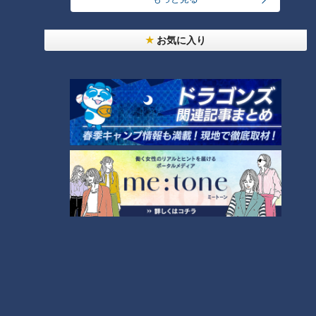
24時間
週間
月間
お気に入り
友廣アナの自転車旅｜愛知・蒲郡市へ！三河湾ぐる
っと125kmの自転車旅！【チャント！特集】
1
大学のサークルで増える？複数のスポーツを融合さ
せた「ピックルボール」
盛り放題のモーニングが「400円」！？人気すぎて
客殺到 名古屋＆岐阜の「激安モーニング」とは？
3
300円でパン食べ放題も！？岐阜のおすすめ激安モ
ーニング３店を紹介！
4
2