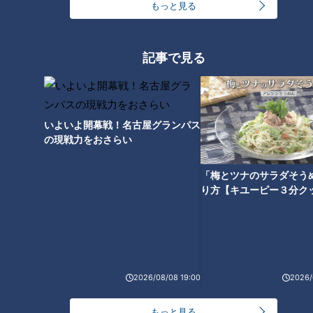
もっと見る
「蚊」に刺されないための対策
を体を張って実験 ポイントは
記事で見る
「足のにおい」？
いよいよ開幕戦！名古屋グランパス
の現戦力をおさらい
「梅とツナのサラダそう
り方【キユーピー３分ク
2026/08/08 19:00
2026/
ランキング
RANKING
もっと見る