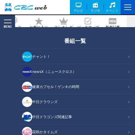
テレビ
ラジオ
イベント
MENU
ニュース
お気に入り
ランキング
ピックアップ
新着記事
CBC MAGAZINE
番組一覧
やけどは勲章！ 火の粉の雨に打たれ続け
る男たち 約15000個の爆竹が大爆発す
チャント！
る危険覚悟の「手力の火祭」
newsX（ニュースクロス）
記事に戻る
健康カプセル！ゲンキの時間
中日クラウンズ
中日ドラゴンズ関連記事
花咲かタイムズ