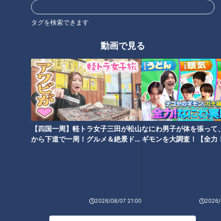
タグを検索できます
動画で見る
こんな流鏑馬見たことない！ 弓
「すすぎ」は最低2回！？“洗濯
を使わないで的を狙う岐阜県可
王子”直伝！梅雨の部屋干しの嫌
児市の白鬚神社に伝わる「流鏑
な臭い解消法とは
馬祭り」
【四国一周】軽トラ女子三田が松山
なにわ男子が体を張って
から下道で一周！グルメ＆絶景ドラ
ギモンを大調査！【全力
イブ⑳
験部～ナゴヤのギモン、
降水確率30％でも傘は必要？
600キロの塩をまき散らす！？
～】
雨の強さは判断できる？ 天気予
2輌の山車を寸止め！ 愛知県常
報の正しい見方を解説！
滑市の春祭り「大谷祭礼」に潜
入
2026/08/07 21:00
2026/