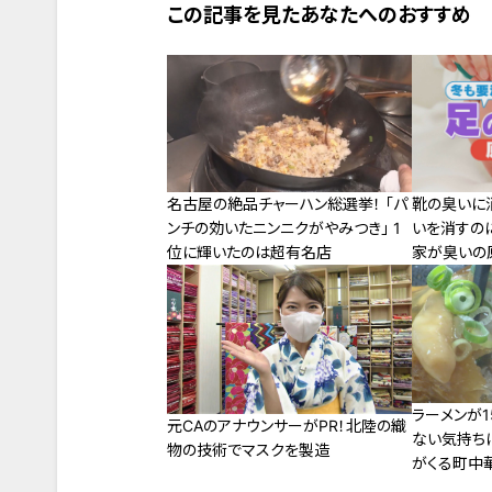
この記事を見たあなたへのおすすめ
名古屋の絶品チャーハン総選挙！ 「パ
靴の臭いに消
ンチの効いたニンニクがやみつき」 1
いを消すの
位に輝いたのは超有名店
家が臭いの
ラーメンが1
元CAのアナウンサーがPR！北陸の織
ない気持ちに
物の技術でマスクを製造
がくる町中