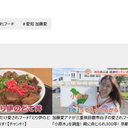
れフード
愛知 加藤愛
だけ愛されフード『とり伊のど
加藤愛アナが三重県鈴鹿市白子の愛されフ
す！【チャント！】
『小原木』を調査！ 殿に命じられ300年！ 京