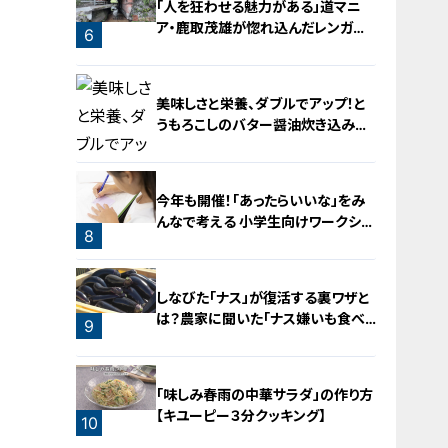
「人を狂わせる魅力がある」道マニ
ア・鹿取茂雄が惚れ込んだレンガの
6
橋梁とは？未公開の道3選
5
美味しさと栄養、ダブルでアップ！と
うもろこしのバター醤油炊き込みご
飯
今年も開催！「あったらいいな」をみ
んなで考える 小学生向けワークショ
8
ップを大府市で開催
7
しなびた「ナス」が復活する裏ワザと
は？農家に聞いた「ナス嫌いも食べ
9
られる」アイデアレシピを大公開
「味しみ春雨の中華サラダ」の作り方
【キユーピー３分クッキング】
10