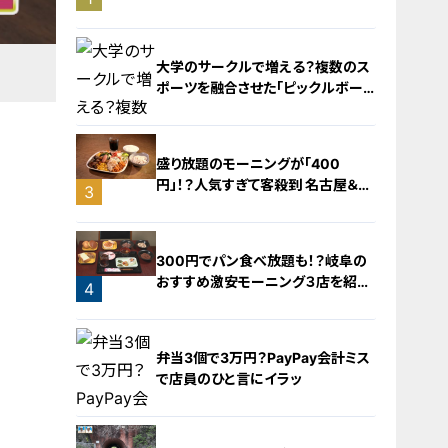
旅！【チャント！特集】
大学のサークルで増える？複数のス
ポーツを融合させた「ピックルボー
ル」
盛り放題のモーニングが「400
円」！？人気すぎて客殺到 名古屋＆岐
3
阜の「激安モーニング」とは？
2
300円でパン食べ放題も！？岐阜の
おすすめ激安モーニング３店を紹
4
介！
弁当3個で3万円？PayPay会計ミス
で店員のひと言にイラッ