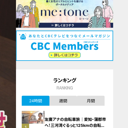
ランキング
RANKING
24時間
週間
月間
友廣アナの自転車旅｜愛知・蒲郡市
へ！三河湾ぐるっと125kmの自転車
1