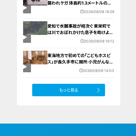
襲われケガ 体長約1.3メートルのツ
キノワグマに腕や足をかまれる 「つ
2026/08/08 19:29
いに出たかなという感じ」と近隣住
人 東海地方で今年度初の人身被害
愛知で水難事故が相次ぐ 東栄町で
岐阜・高山市
は川でおぼれかけた息子を助けよう
とし父親が心肺停止の状態で搬送
2026/08/08 19:12
田原市ではサーフィン中に公務員の
男性（46）がおぼれ死亡
東海地方で初めての「こどもホスピ
ス」が長久手市に開所 小児がんなど
重い病気の子どもと家族を支える施
2026/08/08 14:03
設 利用料は無料 愛知の「長久手の
おうち」
もっと見る