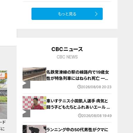
もっと見る
CBCニュース
CBC NEWS
名鉄常滑線の駅の線路内で19歳女
性が特急列車にはねられ死亡 一部
区間で一時運転見合わせに お盆休
2026/08/08 20:23
みで空港へ向かう旅行客に影響 愛
知・知多市
車いすテニス小田凱人選手 病気と
闘う子どもたちとふれあいエール ス
ポーツの楽しさ伝える 名古屋・緑区
2026/08/08 19:49
ード
都に
ランニング中の50代男性がクマに