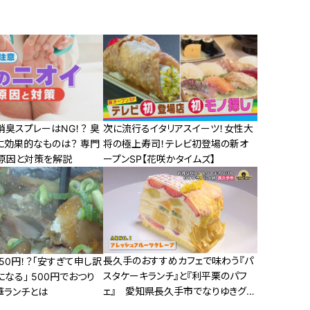
臭スプレーはNG！？ 臭
次に流行るイタリアスイーツ！女性大
に効果的なものは？ 専門
将の極上寿司！テレビ初登場の新オ
原因と対策を解説
ープンSP【花咲かタイムズ】
長久手のおすすめカフェで味わう『パ
50円！？「安すぎて申し訳
スタケーキランチ』と『利平栗のパフ
なる」 500円でおつり
ェ』 愛知県長久手市でなりゆきグル
華ランチとは
メ旅！！